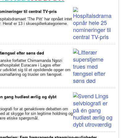
mineringer til central TV-pris
alsdramaet ‘The Pitt’ har opnået intet
Heraf er 13 i skuespillerkategorierne.
 fængsel efter søns død
anske forfatter Chimamanda Ngozi
athospitalet Euracare i Lagos efter
udviklet sig til et opslidende opgør om
ournalføring og trusler om fængsel.
én gang hudløst ærlig og dybt
ografi for at genaktivere debatten om
d at skygge for sin legitime holdning og
svære etiske spørgsmål.
mmerferien: Fem fremragende streaming-muligheder