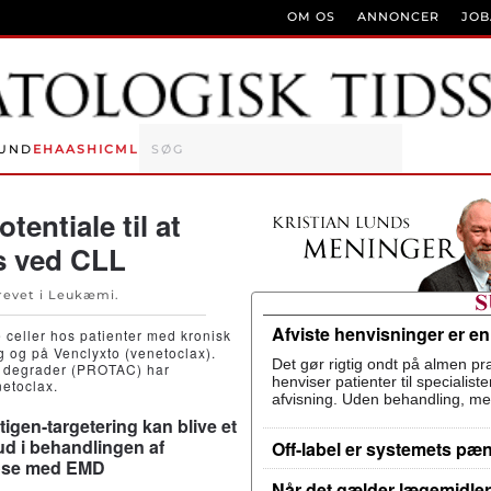
OM OS
ANNONCER
JO
UND
EHA
ASH
ICML
entiale til at
s ved CLL
revet i
Leukæmi
.
Afviste henvisninger er e
 celler hos patienter med kronisk
 og på Venclyxto (venetoclax).
Det gør rigtig ondt på almen pra
n degrader (PROTAC) har
henviser patienter til specialis
netoclax.
afvisning. Uden behandling, me
igen-targetering kan blive et
 i behandlingen af
Off-label er systemets pæ
ose med EMD
Når det gælder lægemidler,