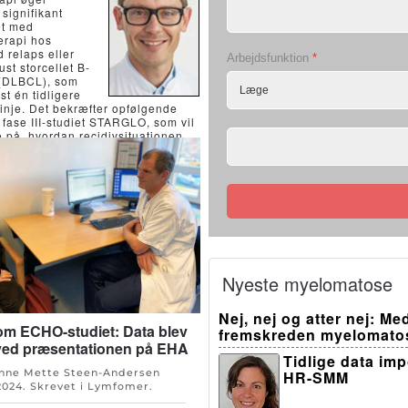
signifikant
t med
rapi hos
 relaps eller
Arbejdsfunktion
*
ust storcellet B-
 (DLBCL), som
st én tidligere
inje. Det bekræfter opfølgende
a fase III-studiet STARGLO, som vil
e på, hvordan recidivsituationen
s patienter med DLBCL.
Nyeste myelomatose
Nej, nej og atter nej: M
m ECHO-studiet: Data blev
fremskreden myelomato
ved præsentationen på EHA
Tidlige data im
Anne Mette Steen-Andersen
HR-SMM
 2024
. Skrevet i
Lymfomer
.