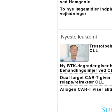
ved Hemgenix
To nye lægemidler indpla
vejledninger
Nyeste leukæmi
Trestofbeh
CLL
Ny BTK-degrader giver h
behandlingslinjer ved C
Dual-target CAR-T giver
relaps/refraktær CLL
Allogen CAR-T viser akt