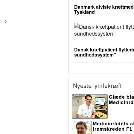
Danmark afviste kræftmedic
Tyskland
Dansk kræftpatient flyttede
sundhedssystem”
Nyeste lymfekræft
Glæde bla
Medicinråd
Medicinrådets af
fremskreden FL 