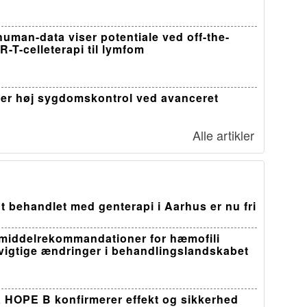
-human-data viser potentiale ved off-the-
R-T-celleterapi til lymfom
er høj sygdomskontrol ved avanceret
Alle artikler
t behandlet med genterapi i Aarhus er nu fri
middelrekommandationer for hæmofili
 vigtige ændringer i behandlingslandskabet
a HOPE B konfirmerer effekt og sikkerhed