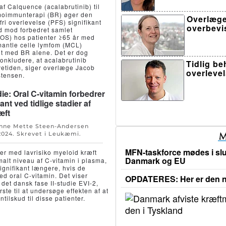
af Calquence (acalabrutinib) til
moimmunterapi (BR) øger den
Overlæge
ri overlevelse (PFS) signifikant
overbevi
nd mod forbedret samlet
(OS) hos patienter ≥65 år med
antle celle lymfom (MCL)
t med BR alene. Det er dog
konkludere, at acalabrutinib
Tidlig b
vetiden, siger overlæge Jacob
overleve
stensen.
ie: Oral C-vitamin forbedrer
ant ved tidlige stadier af
æft
Anne Mette Steen-Andersen
 2024
. Skrevet i
Leukæmi
.
MFN-taskforce mødes i slu
er med lavrisiko myeloid kræft
Danmark og EU
malt niveau af C-vitamin i plasma,
ignifikant længere, hvis de
d oral C-vitamin. Det viser
OPDATERES: Her er den ny
a det dansk fase II-studie EVI-2,
rste til at undersøge effekten af at
ntilskud til disse patienter.