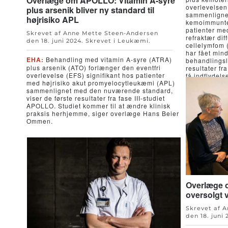
Overlæge om APOLLO: Vitamin A-syre
overlevelsen 
plus arsenik bliver ny standard til
sammenligne
højrisiko APL
kemoimmunte
patienter med
Skrevet af Anne Mette Steen-Andersen
refraktær diff
den
18. juni 2024
. Skrevet i
Leukæmi
.
cellelymfom
har fået mind
EHA:
Behandling med vitamin A-syre (ATRA)
behandlingsl
plus arsenik (ATO) forlænger den eventfri
resultater fr
overlevelse (EFS) signifikant hos patienter
få indflydels
med højrisiko akut promyelocytleukæmi (APL)
håndteres ho
sammenlignet med den nuværende standard,
viser de første resultater fra fase III-studiet
APOLLO. Studiet kommer til at ændre klinisk
praksis herhjemme, siger overlæge Hans Beier
Ommen.
Overlæge o
oversolgt 
Skrevet af 
den
18. juni