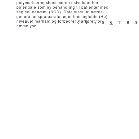
polymeriseringshæmmeren osivelotor har
potentiale som ny behandling til patienter med
seglcelleanæmi (SCD). Data viser, at næste-
generationspræparatet øger hæmoglobin (Hb)-
niveauet markant og forbedrer markører for
3
4
5
6
7
8
9
hæmolyse.