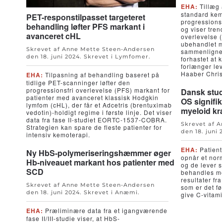
EHA:
Tillæg 
standard ke
PET-responstilpasset targeteret
progressionsf
behandling løfter PFS markant i
og viser tre
avanceret cHL
overlevelse 
ubehandlet m
Skrevet af Anne Mette Steen-Andersen
sammenligne
den
18. juni 2024
. Skrevet i
Lymfomer
.
forhastet at 
forlænger le
Haaber Chri
EHA:
Tilpasning af behandling baseret på
tidlige PET-scanninger løfter den
progressionsfri overlevelse (PFS) markant for
Dansk stud
patienter med avanceret klassisk Hodgkin
OS signifik
lymfom (cHL), der får et Adcetris (brentuximab
myeloid kr
vedotin)-holdigt regime i første linje. Det viser
data fra fase II-studiet EORTC-1537-COBRA.
Skrevet af 
Strategien kan spare de fleste patienter for
den
18. juni
intensiv kemoterapi.
EHA:
Patient
Ny HbS-polymeriseringshæmmer øger
opnår et nor
Hb-niveauet markant hos patienter med
og de lever s
SCD
behandles me
resultater fr
Skrevet af Anne Mette Steen-Andersen
som er det fø
den
18. juni 2024
. Skrevet i
Anæmi
.
give C-vitami
EHA:
Præliminære data fra et igangværende
fase II/III-studie viser, at HbS-