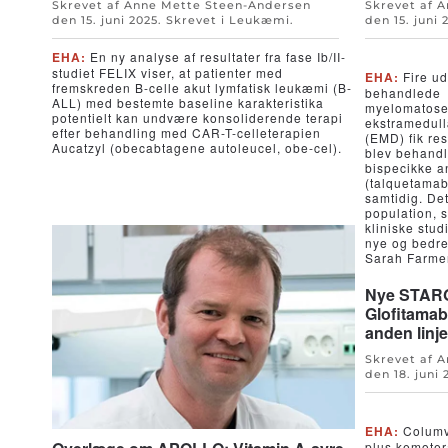
Skrevet af Anne Mette Steen-Andersen
Skrevet af 
den
15. juni 2025
. Skrevet i
Leukæmi
.
den
15. juni 
EHA:
En ny analyse af resultater fra fase Ib/II-
studiet FELIX viser, at patienter med
EHA:
Fire ud
fremskreden B-celle akut lymfatisk leukæmi (B-
behandlede
ALL) med bestemte baseline karakteristika
myelomatose
potentielt kan undvære konsoliderende terapi
ekstramedul
efter behandling med CAR-T-celleterapien
(EMD) fik re
Aucatzyl (obecabtagene autoleucel, obe-cel).
blev behandl
bispecikke an
(talquetamab
samtidig. Det 
population, s
kliniske stud
nye og bedre
Sarah Farme
Nye STARG
Glofitamab
anden linj
Skrevet af 
den
18. juni
EHA:
Columvi
plus kemoter