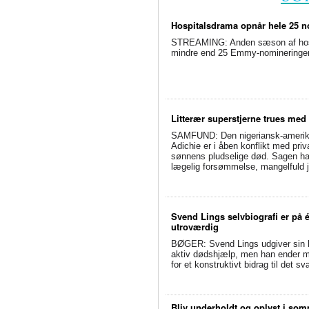
Hospitalsdrama opnår hele 25 no
STREAMING: Anden sæson af hospit
mindre end 25 Emmy-nomineringer. 
Litterær superstjerne trues med
SAMFUND: Den nigeriansk-amerik
Adichie er i åben konflikt med priv
sønnens pludselige død. Sagen har 
lægelig forsømmelse, mangelfuld j
Svend Lings selvbiografi er på 
utroværdig
BØGER: Svend Lings udgiver sin bi
aktiv dødshjælp, men han ender me
for et konstruktivt bidrag til det 
Bliv underholdt og oplyst i so