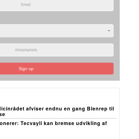
Sign up
edicinrådet afviser endnu en gang Blenrep til
se
ponerer: Tecvayli kan bremse udvikling af