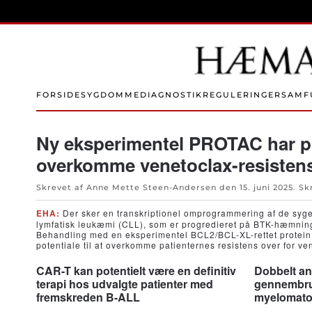
Skip to main content
FORSIDE
SYGDOMME
DIAGNOSTIK
REGULERINGER
SAMF
Ny eksperimentel PROTAC har pot
overkomme venetoclax-resisten
Skrevet af Anne Mette Steen-Andersen den
15. juni 2025
. Sk
EHA:
Der sker en transkriptionel omprogrammering af de syge
lymfatisk leukæmi (CLL), som er progredieret på BTK-hæmning
Behandling med en eksperimentel BCL2/BCL-XL-rettet protei
potentiale til at overkomme patienternes resistens over for ve
CAR-T kan potentielt være en definitiv
Dobbelt ant
terapi hos udvalgte patienter med
gennembrud
fremskreden B-ALL
myelomat