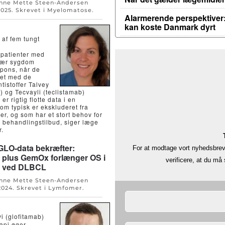
Anne Mette Steen-Andersen
2025
. Skrevet i
Myelomatose
.
Alarmerende perspektiver:
kan koste Danmark dyrt
 af fem tungt
patienter med
lær sygdom
spons, når de
et med de
tistoffer Talvey
) og Tecvayli (teclistamab)
er rigtig flotte data i en
om typisk er ekskluderet fra
ier, og som har et stort behov for
 behandlingstilbud, siger læge
r.
LO-data bekræfter:
For at modtage vort nyhedsbrev 
 plus GemOx forlænger OS i
verificere, at du m
e ved DLBCL
Anne Mette Steen-Andersen
 2024
. Skrevet i
Lymfomer
.
 (glofitamab)
api øger