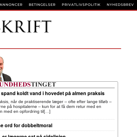
BANNONCER
BETINGELSER
PRIVATLIVSPOLITIK
NYHEDSBREV
n spand koldt vand i hovedet på almen praksis
ksis, når de praktiserende læger – ofte efter lange tilløb –
terne på hospitalerne – kun for at få dem retur med en
n med en opfordring til[…]
ne ord for dobbeltmoral
 er lægerne sat på sidelinjen