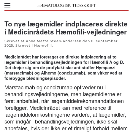
Skip to main content
To nye lægemidler indplaceres direkte
i Medicinrådets Hæmofili-vejledninger
Skrevet af Anne Mette Steen-Andersen den
8. september
2025
. Skrevet i
Hæmofili
.
Medicinrådet har foretaget en direkte indplacering af to
lægemidler i behandlingsvejledningen for Hæmofili A og B.
Det drejer sig om de profylaktiske antistoffer Hympavzi
(marstacimab) og Alhemo (concizumab), som virker ved at
forebygge blødningsepisoder.
Marstacimab og concizumab optræder nu i
behandlingsvejledningerne, men lægemidlerne er
først anbefalet, når lægemiddelrekommandationen
foreligger. Medicinrådet kan med reference til
lægemiddelomkostningerne vurdere, at lægemidler,
som indgår i behandlingsvejledningen, ikke skal
anbefales, hvis der ikke er et rimeligt forhold mellem