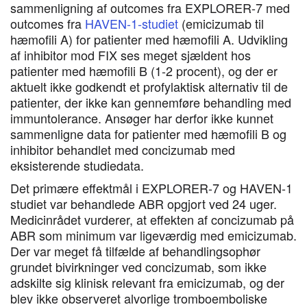
sammenligning af outcomes fra EXPLORER-7 med
outcomes fra
HAVEN-1-studiet
(emicizumab til
hæmofili A) for patienter med hæmofili A. Udvikling
af inhibitor mod FIX ses meget sjældent hos
patienter med hæmofili B (1-2 procent), og der er
aktuelt ikke godkendt et profylaktisk alternativ til de
patienter, der ikke kan gennemføre behandling med
immuntolerance. Ansøger har derfor ikke kunnet
sammenligne data for patienter med hæmofili B og
inhibitor behandlet med concizumab med
eksisterende studiedata.
Det primære effektmål i EXPLORER-7 og HAVEN-1
studiet var behandlede ABR opgjort ved 24 uger.
Medicinrådet vurderer, at effekten af concizumab på
ABR som minimum var ligeværdig med emicizumab.
Der var meget få tilfælde af behandlingsophør
grundet bivirkninger ved concizumab, som ikke
adskilte sig klinisk relevant fra emicizumab, og der
blev ikke observeret alvorlige tromboemboliske