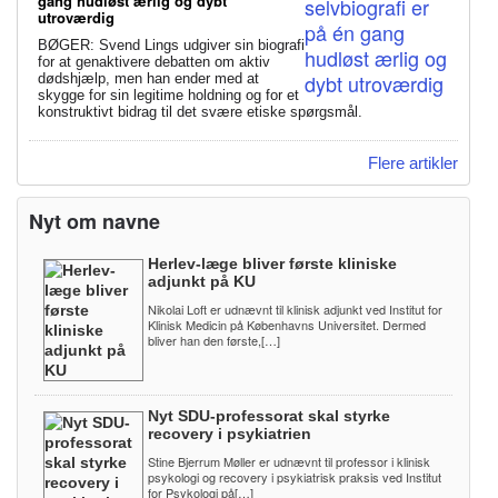
gang hudløst ærlig og dybt
utroværdig
BØGER: Svend Lings udgiver sin biografi
for at genaktivere debatten om aktiv
dødshjælp, men han ender med at
skygge for sin legitime holdning og for et
konstruktivt bidrag til det svære etiske spørgsmål.
Flere artikler
Nyt om navne
Herlev-læge bliver første kliniske
adjunkt på KU
Nikolai Loft er udnævnt til klinisk adjunkt ved Institut for
Klinisk Medicin på Københavns Universitet. Dermed
bliver han den første,[…]
Nyt SDU-professorat skal styrke
recovery i psykiatrien
Stine Bjerrum Møller er udnævnt til professor i klinisk
psykologi og recovery i psykiatrisk praksis ved Institut
for Psykologi på[…]