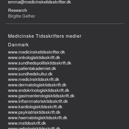
emma@medicinsketidsskrifter.dk
Research
Birgitte Gether
Medicinske Tidsskrifters medier
Danmark
www.medicinsketidsskrifter.dk
www.onkologisktidsskrift.dk
www.sundhedspolitisktidsskrift.dk
www.patientakademiet.dk
www.sundhedskultur.dk
www.medicinsktidsskrift.dk
www.dermatologisktidsskrift.dk
www.endokrinologisktidsskrift.dk
www.gastroenterologisktidsskrift.dk
www.inflammatorisktidsskrift.dk
www.kardiologisktidsskrift.dk
www.psykiatrisktidsskrift.dk
www.haematologisktidsskrift.dk
www.mstidsskrift.dk
www.nefrologisktidsskrift.dk