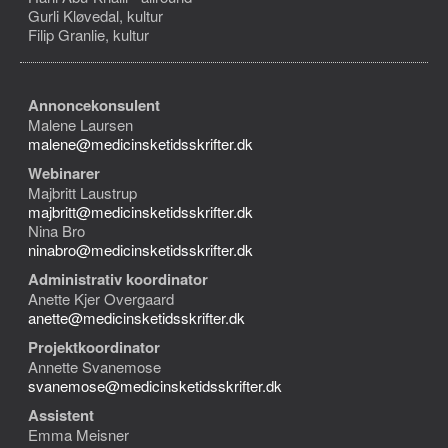
Gurli Kløvedal, kultur
Filip Granlie, kultur
Annoncekonsulent
Malene Laursen
malene@medicinsketidsskrifter.dk
Webinarer
Majbritt Laustrup
majbritt@medicinsketidsskrifter.dk
Nina Bro
ninabro@medicinsketidsskrifter.dk
Administrativ koordinator
Anette Kjer Overgaard
anette@medicinsketidsskrifter.dk
Projektkoordinator
Annette Svanemose
svanemose@medicinsketidsskrifter.dk
Assistent
Emma Meisner