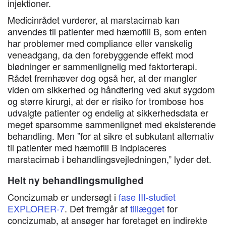
injektioner.
Medicinrådet vurderer, at marstacimab kan
anvendes til patienter med hæmofili B, som enten
har problemer med compliance eller vanskelig
veneadgang, da den forebyggende effekt mod
blødninger er sammenlignelig med faktorterapi.
Rådet fremhæver dog også her, at der mangler
viden om sikkerhed og håndtering ved akut sygdom
og større kirurgi, at der er risiko for trombose hos
udvalgte patienter og endelig at sikkerhedsdata er
meget sparsomme sammenlignet med eksisterende
behandling. Men ”for at sikre et subkutant alternativ
til patienter med hæmofili B indplaceres
marstacimab i behandlingsvejledningen,” lyder det.
Helt ny behandlingsmulighed
Concizumab er undersøgt i
fase III-studiet
EXPLORER-7
. Det fremgår af
tillægget
for
concizumab, at ansøger har foretaget en indirekte