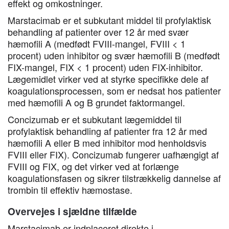
effekt og omkostninger.
Marstacimab er et subkutant middel til profylaktisk
behandling af patienter over 12 år med svær
hæmofili A (medfødt FVIII-mangel, FVIII < 1
procent) uden inhibitor og svær hæmofili B (medfødt
FIX-mangel, FIX < 1 procent) uden FIX-inhibitor.
Lægemidlet virker ved at styrke specifikke dele af
koagulationsprocessen, som er nedsat hos patienter
med hæmofili A og B grundet faktormangel.
Concizumab er et subkutant lægemiddel til
profylaktisk behandling af patienter fra 12 år med
hæmofili A eller B med inhibitor mod henholdsvis
FVIII eller FIX). Concizumab fungerer uafhængigt af
FVIII og FIX, og det virker ved at forlænge
koagulationsfasen og sikrer tilstrækkelig dannelse af
trombin til effektiv hæmostase.
Overvejes i sjældne tilfælde
Marstacimab er indplaceret direkte i