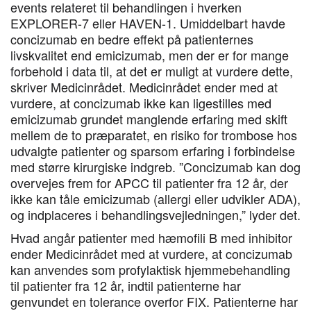
events relateret til behandlingen i hverken
EXPLORER-7 eller HAVEN-1. Umiddelbart havde
concizumab en bedre effekt på patienternes
livskvalitet end emicizumab, men der er for mange
forbehold i data til, at det er muligt at vurdere dette,
skriver Medicinrådet. Medicinrådet ender med at
vurdere, at concizumab ikke kan ligestilles med
emicizumab grundet manglende erfaring med skift
mellem de to præparatet, en risiko for trombose hos
udvalgte patienter og sparsom erfaring i forbindelse
med større kirurgiske indgreb. ”Concizumab kan dog
overvejes frem for APCC til patienter fra 12 år, der
ikke kan tåle emicizumab (allergi eller udvikler ADA),
og indplaceres i behandlingsvejledningen,” lyder det.
Hvad angår patienter med hæmofili B med inhibitor
ender Medicinrådet med at vurdere, at concizumab
kan anvendes som profylaktisk hjemmebehandling
til patienter fra 12 år, indtil patienterne har
genvundet en tolerance overfor FIX. Patienterne har