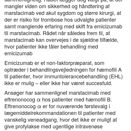
mangler viden om sikkerhed og håndtering af
marstacimab ved akut sygdom og større kirurgi, at
der er risiko for trombose hos udvalgte patienter
samt manglende erfaring med skift fra emicizumab
til marstacimab. Rådet når således frem til, at
marstacimab kan overvejes i de sjældne tilfælde,
hvor patienter ikke tåler behandling med
emicizumab
Emicizumab er et non-faktorpræparat, som
optræder i behandlingsvejledningen for hæmofili A
til patienter, hvor immuntolerancebehandling (EHL)
ikke er mulig – eller ikke har været succesfuld.
Ansøger har sammenlignet marstacimab med
eftrenonocog α hos patienter med hæmofili B.
Eftrenonocog α er for nuværende førstevalg i
lægemiddelrekommandationen til patienter med
vanskelig veneadgang, hvor det ikke er muligt at
give profylakse med ugentlige intravenøse