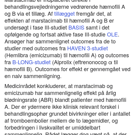
behandlingsvejledningerne vedrørende hæmofili A
og B via et tillæg. Af
tillægget
fremgår det, at
effekten af marstacimab til hæmofili A og B er
undersøgt i fase III-studiet
BASIS
samt i det
opfølgende og fortsat aktive fase III-studie
OLE
.
Ansøger har sammenlignet outcomes fra de to
studier med outcomes fra
HAVEN 3-studiet
(Hemlibra (emicizumab) til hæmofili A) og outcomes
fra
B-LONG-studiet
(Alprolix (eftrenonocog α til
hæmofili B). Outcomes for effekt er gennemgået ved
en naiv sammenligning.
Medicinrådet konkluderer, at marstacimab og
emicizumab har sammenlignelig effekt på årlig
blødningsrate (ABR) blandt patienter med hæmofili
A. Der er ydermere ikke klinisk relevant forskel i
behandlingsophør grundet bivirkninger eller i antallet
af tromboembolier mellem de to lægemidler, og
forbedringen i livskvalitet er umiddelbart
sammenlignelig. Rådet lægger dog vægt på, at der