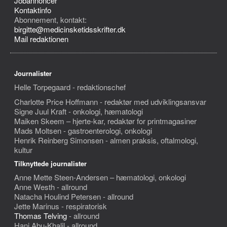
Jobannoncer
Kontaktinfo
Abonnement, kontakt:
birgitte@medicinsketidsskrifter.dk
Mail redaktionen
Journalister
Helle Torpegaard - redaktionschef
Charlotte Price Hoffmann - redaktør med udviklingsansvar
Signe Juul Kraft - onkologi, hæmatologi
Maiken Skeem – hjerte-kar, redaktør for printmagasiner
Mads Moltsen - gastroenterologi, onkologi
Henrik Reinberg Simonsen - almen praksis, oftalmologi,
kultur
Tilknyttede journalister
Anne Mette Steen-Andersen – hæmatologi, onkologi
Anne Westh - allround
Natacha Houlind Petersen - allround
Jette Marinus - respiratorisk
Thomas Telving
- allround
Hani Abu-Khalil - allround