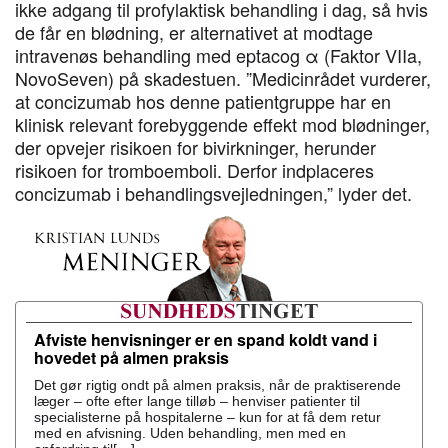
ikke adgang til profylaktisk behandling i dag, så hvis
de får en blødning, er alternativet at modtage
intravenøs behandling med eptacog α (Faktor VIIa,
NovoSeven) på skadestuen. ”Medicinrådet vurderer,
at concizumab hos denne patientgruppe har en
klinisk relevant forebyggende effekt mod blødninger,
der opvejer risikoen for bivirkninger, herunder
risikoen for tromboemboli. Derfor indplaceres
concizumab i behandlingsvejledningen,” lyder det.
Afviste henvisninger er en spand koldt vand i
hovedet på almen praksis
Det gør rigtig ondt på almen praksis, når de praktiserende
læger – ofte efter lange tilløb – henviser patienter til
specialisterne på hospitalerne – kun for at få dem retur
med en afvisning. Uden behandling, men med en