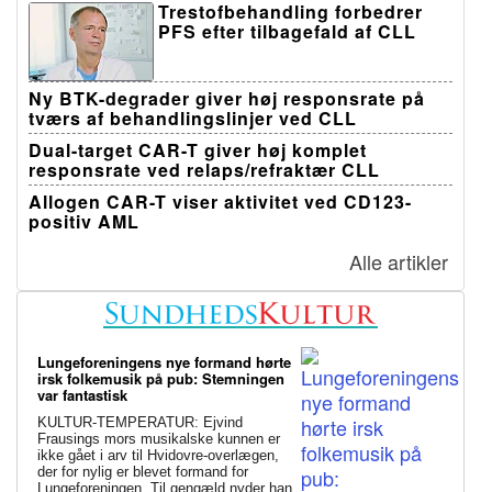
Trestofbehandling forbedrer
PFS efter tilbagefald af CLL
Ny BTK-degrader giver høj responsrate på
tværs af behandlingslinjer ved CLL
Dual-target CAR-T giver høj komplet
responsrate ved relaps/refraktær CLL
Allogen CAR-T viser aktivitet ved CD123-
positiv AML
Alle artikler
Lungeforeningens nye formand hørte
irsk folkemusik på pub: Stemningen
var fantastisk
KULTUR-TEMPERATUR: Ejvind
Frausings mors musikalske kunnen er
ikke gået i arv til Hvidovre-overlægen,
der for nylig er blevet formand for
Lungeforeningen. Til gengæld nyder han