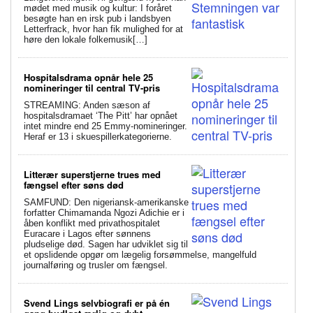
mødet med musik og kultur: I foråret
besøgte han en irsk pub i landsbyen
Letterfrack, hvor han fik mulighed for at
høre den lokale folkemusik[…]
Hospitalsdrama opnår hele 25
nomineringer til central TV-pris
STREAMING: Anden sæson af
hospitalsdramaet ‘The Pitt’ har opnået
intet mindre end 25 Emmy-nomineringer.
Heraf er 13 i skuespillerkategorierne.
Litterær superstjerne trues med
fængsel efter søns død
SAMFUND: Den nigeriansk-amerikanske
forfatter Chimamanda Ngozi Adichie er i
åben konflikt med privathospitalet
Euracare i Lagos efter sønnens
pludselige død. Sagen har udviklet sig til
et opslidende opgør om lægelig forsømmelse, mangelfuld
journalføring og trusler om fængsel.
Svend Lings selvbiografi er på én