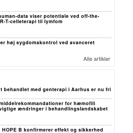
-human-data viser potentiale ved off-the-
R-T-celleterapi til lymfom
er høj sygdomskontrol ved avanceret
Alle artikler
t behandlet med genterapi i Aarhus er nu fri
middelrekommandationer for hæmofili
 vigtige ændringer i behandlingslandskabet
a HOPE B konfirmerer effekt og sikkerhed