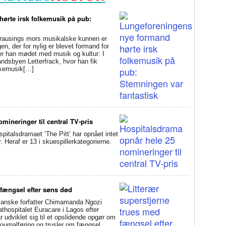
ørte irsk folkemusik på pub:
usings mors musikalske kunnen er
en, der for nylig er blevet formand for
er han mødet med musik og kultur: I
andsbyen Letterfrack, hvor han fik
olkemusik[…]
mineringer til central TV-pris
alsdramaet ‘The Pitt’ har opnået intet
Heraf er 13 i skuespillerkategorierne.
 fængsel efter søns død
anske forfatter Chimamanda Ngozi
athospitalet Euracare i Lagos efter
udviklet sig til et opslidende opgør om
ournalføring og trusler om fængsel.