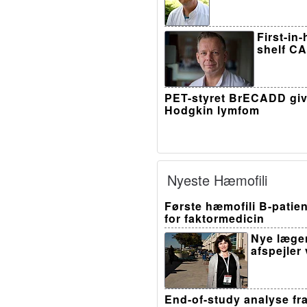
First-in
shelf CA
PET-styret BrECADD giv
Hodgkin lymfom
Nyeste Hæmofili
Første hæmofili B-patien
for faktormedicin
Nye læge
afspejler
End-of-study analyse fr