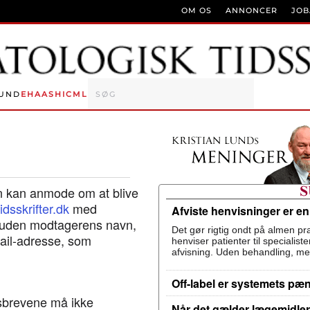
OM OS
ANNONCER
JO
UND
EHA
ASH
ICML
an kan anmode om at blive
dsskrifter.dk
med
Afviste henvisninger er e
oruden modtagerens navn,
Det gør rigtig ondt på almen pra
ail-adresse, som
henviser patienter til specialis
afvisning. Uden behandling, me
Off-label er systemets pæ
sbrevene må ikke
Når det gælder lægemidler,