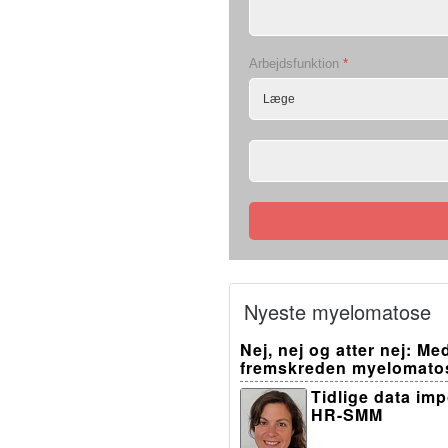
Arbejdsfunktion
*
Nyeste myelomatose
Nej, nej og atter nej: M
fremskreden myelomato
Tidlige data im
HR-SMM