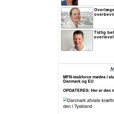
Overlæge
overbevi
Tidlig b
overleve
MFN-taskforce mødes i slu
Danmark og EU
OPDATERES: Her er den ny