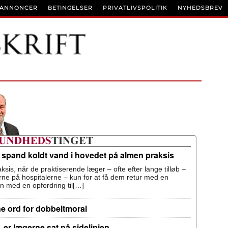
BANNONCER
BETINGELSER
PRIVATLIVSPOLITIK
NYHEDSBREV
n spand koldt vand i hovedet på almen praksis
ksis, når de praktiserende læger – ofte efter lange tilløb –
terne på hospitalerne – kun for at få dem retur med en
n med en opfordring til[…]
ne ord for dobbeltmoral
 er lægerne sat på sidelinjen