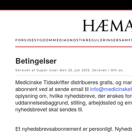
Skip to main content
FORSIDE
SYGDOMME
DIAGNOSTIK
REGULERINGER
SAMF
Betingelser
Skrevet af Super User den
25. juli 2015
. Skrevet i
Om os
.
Medicinske Tidsskrifter distribueres gratis, og m
abonnent ved at sende email til
info@medicinsketi
oplysning om, hvilke nyhedsbreve, der ønskes f
uddannelsesbaggrund, stilling, arbejdssted og em
nyhedsbrevet skal sendes til.
Et nyhedsbrevsabonnement er personligt. Nyhed