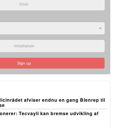
Sign up
edicinrådet afviser endnu en gang Blenrep til
se
ponerer: Tecvayli kan bremse udvikling af