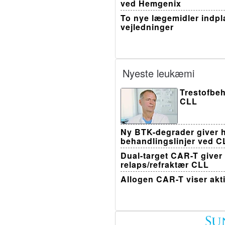
ved Hemgenix
To nye lægemidler indpla
vejledninger
Nyeste leukæmi
Trestofbeh
CLL
Ny BTK-degrader giver h
behandlingslinjer ved C
Dual-target CAR-T giver
relaps/refraktær CLL
Allogen CAR-T viser akt