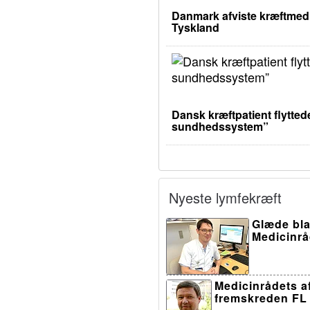
Danmark afviste kræftmedic
Tyskland
Dansk kræftpatient flyttede
sundhedssystem”
Nyeste lymfekræft
Glæde bla
Medicinråd
Medicinrådets af
fremskreden FL 