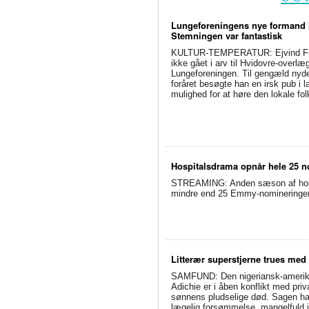
Lungeforeningens nye formand h
Stemningen var fantastisk
KULTUR-TEMPERATUR: Ejvind Fra
ikke gået i arv til Hvidovre-overlæg
Lungeforeningen. Til gengæld nyd
foråret besøgte han en irsk pub i l
mulighed for at høre den lokale f
Hospitalsdrama opnår hele 25 no
STREAMING: Anden sæson af hospit
mindre end 25 Emmy-nomineringer. 
Litterær superstjerne trues med
SAMFUND: Den nigeriansk-amerik
Adichie er i åben konflikt med priv
sønnens pludselige død. Sagen har 
lægelig forsømmelse, mangelfuld j