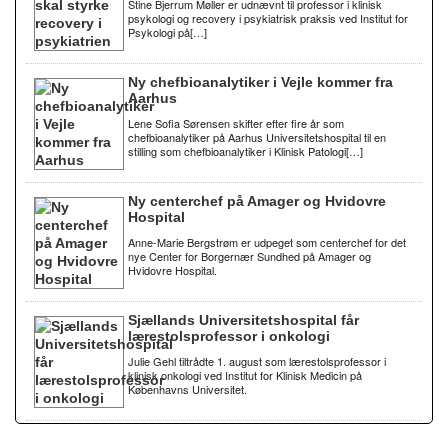
Stine Bjerrum Møller er udnævnt til professor i klinisk
psykologi og recovery i psykiatrisk praksis ved Institut for
Psykologi på[…]
Ny chefbioanalytiker i Vejle kommer fra
Aarhus
Lene Sofia Sørensen skifter efter fire år som
chefbioanalytiker på Aarhus Universitetshospital til en
stilling som chefbioanalytiker i Klinisk Patologi[…]
Ny centerchef på Amager og Hvidovre
Hospital
Anne-Marie Bergstrøm er udpeget som centerchef for det
nye Center for Borgernær Sundhed på Amager og
Hvidovre Hospital.
Sjællands Universitetshospital får
lærestolsprofessor i onkologi
Julie Gehl tiltrådte 1. august som lærestolsprofessor i
klinisk onkologi ved Institut for Klinisk Medicin på
Københavns Universitet.