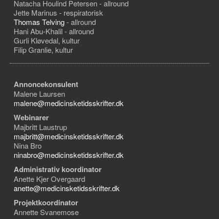
Natacha Houlind Petersen - allround
Jette Marinus - respiratorisk
Thomas Telving
- allround
Hani Abu-Khalil - allround
Gurli Kløvedal, kultur
Filip Granlie, kultur
Annoncekonsulent
Malene Laursen
malene@medicinsketidsskrifter.dk
Webinarer
Majbritt Laustrup
majbritt@medicinsketidsskrifter.dk
Nina Bro
ninabro@medicinsketidsskrifter.dk
Administrativ koordinator
Anette Kjer Overgaard
anette@medicinsketidsskrifter.dk
Projektkoordinator
Annette Svanemose