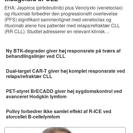
EHA: Jaypirca (pirtobrutinib) plus Venclyxto (venetoclax)
og rituximab forbedrer den progressionsfri overlevelse
(PFS) signifikant sammenlignet med venetoclax og
rituximab alene hos patienter med relaps/refraktær CLL
(RR CLL). Studiet adresserer en relevant klinisk…
Ny BTK-degrader giver høj responsrate på tværs af
behandlingslinjer ved CLL
Dual-target CAR-T giver høj komplet responsrate ved
relaps/refraktær CLL
PET-styret BrECADD giver høj sygdomskontrol ved
avanceret Hodgkin lymfom
Polivy forbedrer ikke samlet effekt af R-ICE ved
storcellet B-cellelymfom