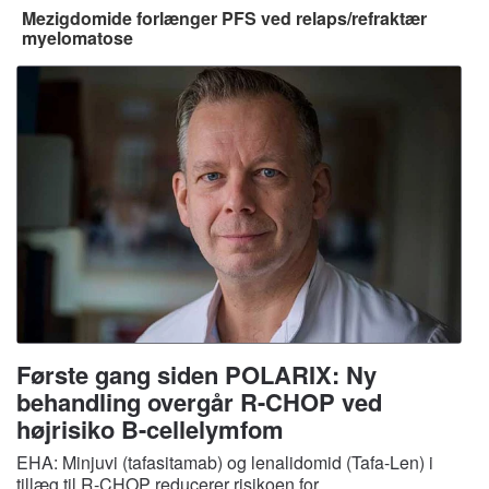
Mezigdomide forlænger PFS ved relaps/refraktær
myelomatose
Første gang siden POLARIX: Ny
behandling overgår R-CHOP ved
højrisiko B-cellelymfom
EHA: Minjuvi (tafasitamab) og lenalidomid (Tafa-Len) i
tillæg til R-CHOP reducerer risikoen for