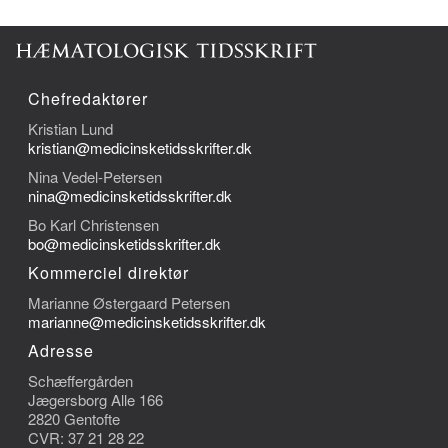
Chefredaktører
Kristian Lund
kristian@medicinsketidsskrifter.dk
Nina Vedel-Petersen
nina@medicinsketidsskrifter.dk
Bo Karl Christensen
bo@medicinsketidsskrifter.dk
Kommerciel direktør
Marianne Østergaard Petersen
marianne@medicinsketidsskrifter.dk
Adresse
Schæffergården
Jægersborg Alle 166
2820 Gentofte
CVR: 37 21 28 22