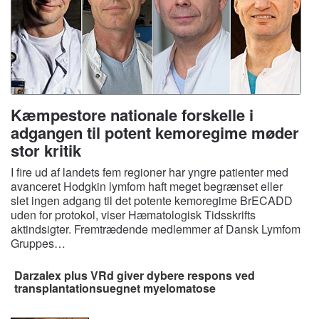
Kæmpestore nationale forskelle i
adgangen til potent kemoregime møder
stor kritik
I fire ud af landets fem regioner har yngre patienter med
avanceret Hodgkin lymfom haft meget begrænset eller
slet ingen adgang til det potente kemoregime BrECADD
uden for protokol, viser Hæmatologisk Tidsskrifts
aktindsigter. Fremtrædende medlemmer af Dansk Lymfom
Gruppes…
Darzalex plus VRd giver dybere respons ved
transplantationsuegnet myelomatose