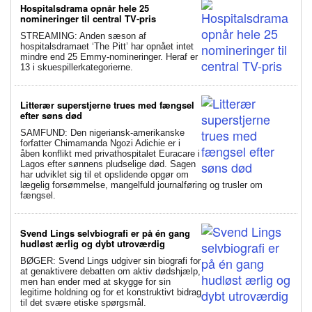
Hospitalsdrama opnår hele 25
nomineringer til central TV-pris
STREAMING: Anden sæson af
hospitalsdramaet ‘The Pitt’ har opnået intet
mindre end 25 Emmy-nomineringer. Heraf er
13 i skuespillerkategorierne.
Litterær superstjerne trues med fængsel
efter søns død
SAMFUND: Den nigeriansk-amerikanske
forfatter Chimamanda Ngozi Adichie er i
åben konflikt med privathospitalet Euracare i
Lagos efter sønnens pludselige død. Sagen
har udviklet sig til et opslidende opgør om
lægelig forsømmelse, mangelfuld journalføring og trusler om
fængsel.
Svend Lings selvbiografi er på én gang
hudløst ærlig og dybt utroværdig
BØGER: Svend Lings udgiver sin biografi for
at genaktivere debatten om aktiv dødshjælp,
men han ender med at skygge for sin
legitime holdning og for et konstruktivt bidrag
til det svære etiske spørgsmål.