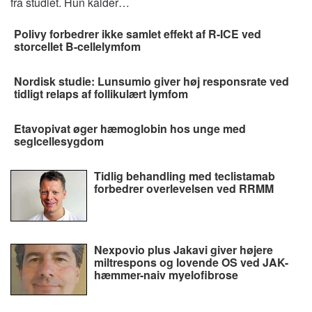
fra studiet. Hun kalder…
Polivy forbedrer ikke samlet effekt af R-ICE ved
storcellet B-cellelymfom
Nordisk studie: Lunsumio giver høj responsrate ved
tidligt relaps af follikulært lymfom
Etavopivat øger hæmoglobin hos unge med
seglcellesygdom
Tidlig behandling med teclistamab
forbedrer overlevelsen ved RRMM
Nexpovio plus Jakavi giver højere
miltrespons og lovende OS ved JAK-
hæmmer-naiv myelofibrose