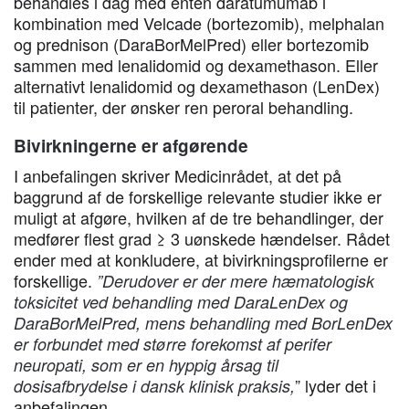
behandles i dag med enten daratumumab i
kombination med Velcade (bortezomib), melphalan
og prednison (DaraBorMelPred) eller bortezomib
sammen med lenalidomid og dexamethason. Eller
alternativt lenalidomid og dexamethason (LenDex)
til patienter, der ønsker ren peroral behandling.
Bivirkningerne er afgørende
I anbefalingen skriver Medicinrådet, at det på
baggrund af de forskellige relevante studier ikke er
muligt at afgøre, hvilken af de tre behandlinger, der
medfører flest grad ≥ 3 uønskede hændelser. Rådet
ender med at konkludere, at bivirkningsprofilerne er
forskellige.
”Derudover er der mere hæmatologisk
toksicitet ved behandling med DaraLenDex og
DaraBorMelPred, mens behandling med BorLenDex
er forbundet med større forekomst af perifer
neuropati, som er en hyppig årsag til
” lyder det i
dosisafbrydelse i dansk klinisk praksis,
anbefalingen.