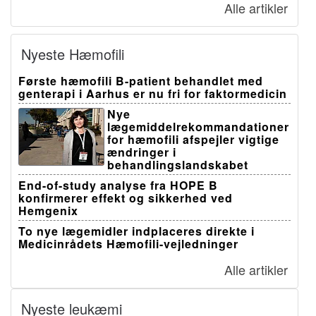
Alle artikler
Nyeste Hæmofili
Første hæmofili B-patient behandlet med
genterapi i Aarhus er nu fri for faktormedicin
Nye
lægemiddelrekommandationer
for hæmofili afspejler vigtige
ændringer i
behandlingslandskabet
End-of-study analyse fra HOPE B
konfirmerer effekt og sikkerhed ved
Hemgenix
To nye lægemidler indplaceres direkte i
Medicinrådets Hæmofili-vejledninger
Alle artikler
Nyeste leukæmi