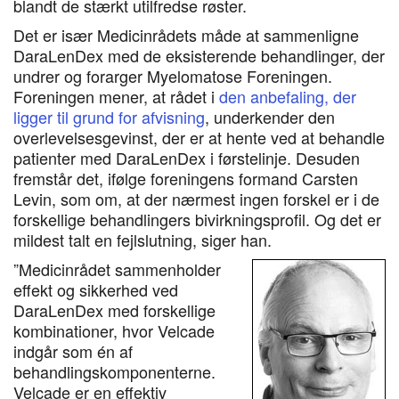
blandt de stærkt utilfredse røster.
Det er især Medicinrådets måde at sammenligne
DaraLenDex med de eksisterende behandlinger, der
undrer og forarger Myelomatose Foreningen.
Foreningen mener, at rådet i
den anbefaling, der
ligger til grund for afvisning
, underkender den
overlevelsesgevinst, der er at hente ved at behandle
patienter med DaraLenDex i førstelinje. Desuden
fremstår det, ifølge foreningens formand Carsten
Levin, som om, at der nærmest ingen forskel er i de
forskellige behandlingers bivirkningsprofil. Og det er
mildest talt en fejlslutning, siger han.
”Medicinrådet sammenholder
effekt og sikkerhed ved
DaraLenDex med forskellige
kombinationer, hvor Velcade
indgår som én af
behandlingskomponenterne.
Velcade er en effektiv