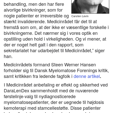
behandling, men den har flere
alvorlige bivirkninger, som for
nogle patienter er irreversible og
Carsten Levin
stærkt invaliderende. Medicinrådet får det til at
fremstå som om, at der ikke er væsentlige forskelle i
bivirkningerne. Det nærmer sig i vores optik en
opstilling uden hold i virkeligheden. Og vi mener, at
der er noget helt galt i den rapport, som
sekretariatet har udarbejdet til Medicinrådet,” siger
han.
Medicinrådets formand Steen Werner Hansen
forholder sig til Dansk Myelomatose Forenings kritik,
samt kritikken fra ledende fagfolk i
denne artikel
.
I Medicinrådet anbefaling er effekt og sikkerhed ved
DaraLenDex sammenholdt med de nuværende
førstelinje-valg til nydiagnosticerede
myelomatosepatienter, der er uegnede til højdosis
kemoterapi med stamcellestøtte. Disse patienter