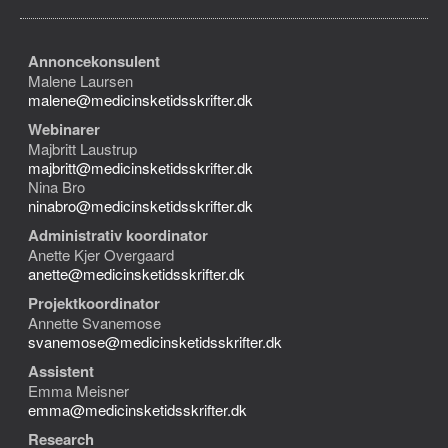
Annoncekonsulent
Malene Laursen
malene@medicinsketidsskrifter.dk
Webinarer
Majbritt Laustrup
majbritt@medicinsketidsskrifter.dk
Nina Bro
ninabro@medicinsketidsskrifter.dk
Administrativ koordinator
Anette Kjer Overgaard
anette@medicinsketidsskrifter.dk
Projektkoordinator
Annette Svanemose
svanemose@medicinsketidsskrifter.dk
Assistent
Emma Meisner
emma@medicinsketidsskrifter.dk
Research