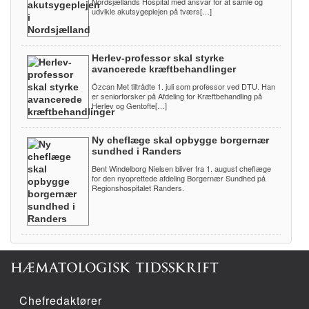
Nordsjællands Hospital med ansvar for at samle og
udvikle akutsygeplejen på tværs[…]
Herlev-professor skal styrke
avancerede kræftbehandlinger
Özcan Met tiltrådte 1. juli som professor ved DTU. Han
er seniorforsker på Afdeling for Kræftbehandling på
Herlev og Gentofte[…]
Ny cheflæge skal opbygge borgernær
sundhed i Randers
Bent Windelborg Nielsen bliver fra 1. august cheflæge
for den nyoprettede afdeling Borgernær Sundhed på
Regionshospitalet Randers.
Chefredaktører