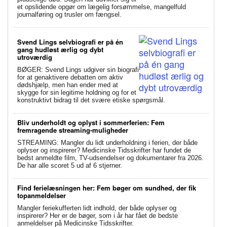
et opslidende opgør om lægelig forsømmelse, mangelfuld
journalføring og trusler om fængsel.
Svend Lings selvbiografi er på én
gang hudløst ærlig og dybt
utroværdig
BØGER: Svend Lings udgiver sin biografi
for at genaktivere debatten om aktiv
dødshjælp, men han ender med at
skygge for sin legitime holdning og for et
konstruktivt bidrag til det svære etiske spørgsmål.
Bliv underholdt og oplyst i sommerferien: Fem
fremragende streaming-muligheder
STREAMING: Mangler du lidt underholdning i ferien, der både
oplyser og inspirerer? Medicinske Tidsskrifter har fundet de
bedst anmeldte film, TV-udsendelser og dokumentarer fra 2026.
De har alle scoret 5 ud af 6 stjerner.
Find ferielæsningen her: Fem bøger om sundhed, der fik
topanmeldelser
Mangler feriekufferten lidt indhold, der både oplyser og
inspirerer? Her er de bøger, som i år har fået de bedste
anmeldelser på Medicinske Tidsskrifter.