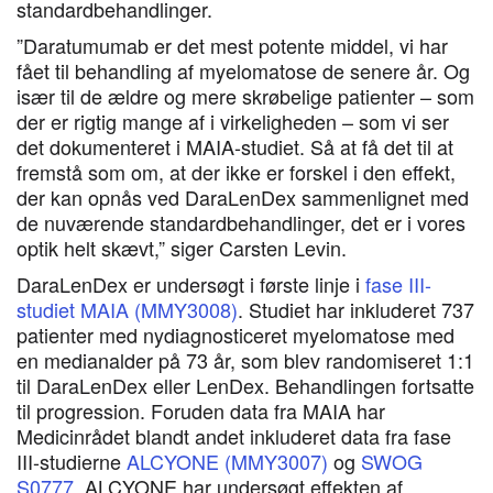
standardbehandlinger.
”Daratumumab er det mest potente middel, vi har
fået til behandling af myelomatose de senere år. Og
især til de ældre og mere skrøbelige patienter – som
der er rigtig mange af i virkeligheden – som vi ser
det dokumenteret i MAIA-studiet. Så at få det til at
fremstå som om, at der ikke er forskel i den effekt,
der kan opnås ved DaraLenDex sammenlignet med
de nuværende standardbehandlinger, det er i vores
optik helt skævt,” siger Carsten Levin.
DaraLenDex er undersøgt i første linje i
fase III-
studiet MAIA (MMY3008)
. Studiet har inkluderet 737
patienter med nydiagnosticeret myelomatose med
en medianalder på 73 år, som blev randomiseret 1:1
til DaraLenDex eller LenDex. Behandlingen fortsatte
til progression. Foruden data fra MAIA har
Medicinrådet blandt andet inkluderet data fra fase
III-studierne
ALCYONE (MMY3007)
og
SWOG
S0777
. ALCYONE har undersøgt effekten af