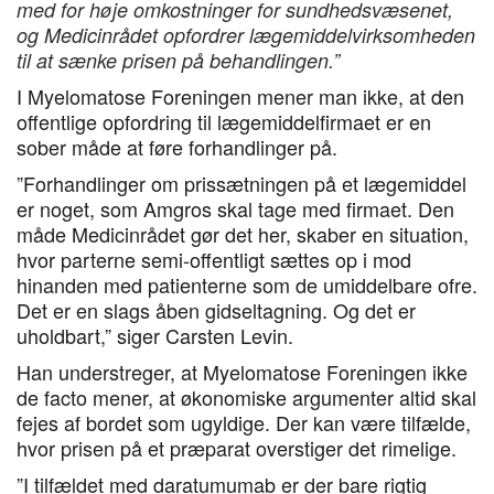
med for høje omkostninger for sundhedsvæsenet,
og Medicinrådet opfordrer lægemiddelvirksomheden
til at sænke prisen på behandlingen.”
I Myelomatose Foreningen mener man ikke, at den
offentlige opfordring til lægemiddelfirmaet er en
sober måde at føre forhandlinger på.
”Forhandlinger om prissætningen på et lægemiddel
er noget, som Amgros skal tage med firmaet. Den
måde Medicinrådet gør det her, skaber en situation,
hvor parterne semi-offentligt sættes op i mod
hinanden med patienterne som de umiddelbare ofre.
Det er en slags åben gidseltagning. Og det er
uholdbart,” siger Carsten Levin.
Han understreger, at Myelomatose Foreningen ikke
de facto mener, at økonomiske argumenter altid skal
fejes af bordet som ugyldige. Der kan være tilfælde,
hvor prisen på et præparat overstiger det rimelige.
”I tilfældet med daratumumab er der bare rigtig