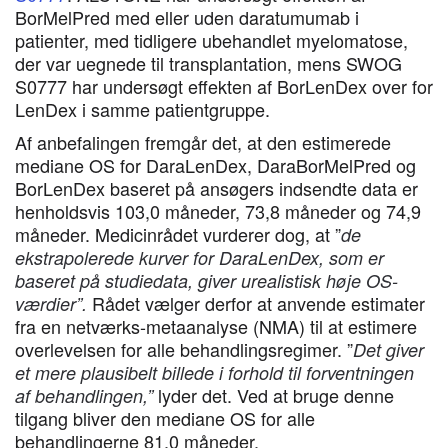
BorMelPred med eller uden daratumumab i
patienter, med tidligere ubehandlet myelomatose,
der var uegnede til transplantation, mens SWOG
S0777 har undersøgt effekten af BorLenDex over for
LenDex i samme patientgruppe.
Af anbefalingen fremgår det, at den estimerede
mediane OS for DaraLenDex, DaraBorMelPred og
BorLenDex baseret på ansøgers indsendte data er
henholdsvis 103,0 måneder, 73,8 måneder og 74,9
måneder. Medicinrådet vurderer dog, at ”
de
ekstrapolerede kurver for DaraLenDex, som er
baseret på studiedata, giver urealistisk høje OS-
Rådet vælger derfor at anvende estimater
værdier”.
fra en netværks-metaanalyse (NMA) til at estimere
overlevelsen for alle behandlingsregimer. ”
Det giver
et mere plausibelt billede i forhold til forventningen
lyder det. Ved at bruge denne
af behandlingen,”
tilgang bliver den mediane OS for alle
behandlingerne 81,0 måneder.