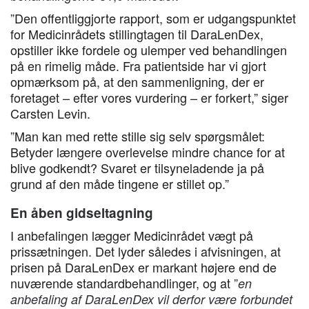
”Den offentliggjorte rapport, som er udgangspunktet
for Medicinrådets stillingtagen til DaraLenDex,
opstiller ikke fordele og ulemper ved behandlingen
på en rimelig måde. Fra patientside har vi gjort
opmærksom på, at den sammenligning, der er
foretaget – efter vores vurdering – er forkert,” siger
Carsten Levin.
”Man kan med rette stille sig selv spørgsmålet:
Betyder længere overlevelse mindre chance for at
blive godkendt? Svaret er tilsyneladende ja på
grund af den måde tingene er stillet op.”
En åben gidseltagning
I anbefalingen lægger Medicinrådet vægt på
prissætningen. Det lyder således i afvisningen, at
prisen på DaraLenDex er markant højere end de
nuværende standardbehandlinger, og at ”
en
anbefaling af DaraLenDex vil derfor være forbundet