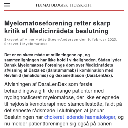
Skip to main content
Myelomatoseforening retter skarp
kritik af Medicinrådets beslutning
Skrevet af Anne Mette Steen-Andersen den
9. februar 2023
.
Skrevet i
Myelomatose
.
Det er en skæv måde at stille tingene op, og
sammenligningen har ikke hold i virkeligheden. Sådan lyder
Dansk Myelomatose Forenings dom over Medicinrådets
afvisning af Darzalex (daratumumab) i kombination med
Revlimid (lenalidomid) og dexamethason (DaraLenDex).
Afvisningen af DaraLenDex som første
behandlingsvalg til de mange patienter med
nydiagnosticeret myelomatose, der ikke er egnede
til højdosis kemoterapi med stamcellestøtte, faldt på
det seneste rådsmøde i slutningen af januar.
Beslutningen har
chokeret ledende hæmatologer
, og
nu melder patientforeningen sig også på banen