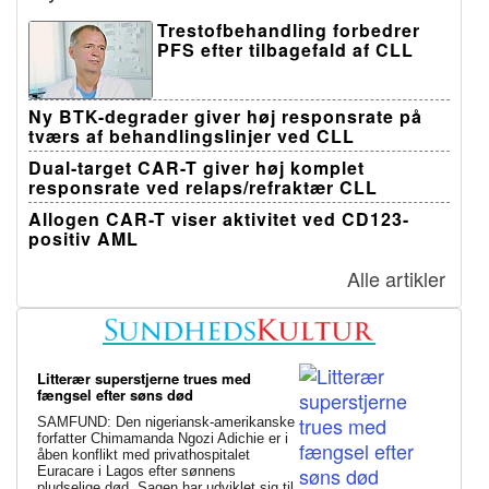
Trestofbehandling forbedrer
PFS efter tilbagefald af CLL
Ny BTK-degrader giver høj responsrate på
tværs af behandlingslinjer ved CLL
Dual-target CAR-T giver høj komplet
responsrate ved relaps/refraktær CLL
Allogen CAR-T viser aktivitet ved CD123-
positiv AML
Alle artikler
Litterær superstjerne trues med
fængsel efter søns død
SAMFUND: Den nigeriansk-amerikanske
forfatter Chimamanda Ngozi Adichie er i
åben konflikt med privathospitalet
Euracare i Lagos efter sønnens
pludselige død. Sagen har udviklet sig til