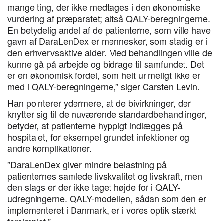
mange ting, der ikke medtages i den økonomiske
vurdering af præparatet; altså QALY-beregningerne.
En betydelig andel af de patienterne, som ville have
gavn af DaraLenDex er mennesker, som stadig er i
den erhvervsaktive alder. Med behandlingen ville de
kunne gå på arbejde og bidrage til samfundet. Det
er en økonomisk fordel, som helt urimeligt ikke er
med i QALY-beregningerne,” siger Carsten Levin.
Han pointerer ydermere, at de bivirkninger, der
knytter sig til de nuværende standardbehandlinger,
betyder, at patienterne hyppigt indlægges på
hospitalet, for eksempel grundet infektioner og
andre komplikationer.
”DaraLenDex giver mindre belastning på
patienternes samlede livskvalitet og livskraft, men
den slags er der ikke taget højde for i QALY-
udregningerne. QALY-modellen, sådan som den er
implementeret i Danmark, er i vores optik stærkt