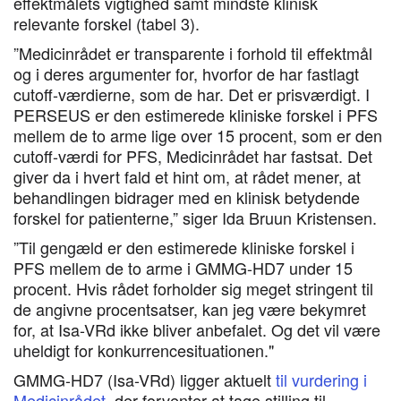
effektmålets vigtighed samt mindste klinisk
relevante forskel (tabel 3).
”Medicinrådet er transparente i forhold til effektmål
og i deres argumenter for, hvorfor de har fastlagt
cutoff-værdierne, som de har. Det er prisværdigt. I
PERSEUS er den estimerede kliniske forskel i PFS
mellem de to arme lige over 15 procent, som er den
cutoff-værdi for PFS, Medicinrådet har fastsat. Det
giver da i hvert fald et hint om, at rådet mener, at
behandlingen bidrager med en klinisk betydende
forskel for patienterne,” siger Ida Bruun Kristensen.
”Til gengæld er den estimerede kliniske forskel i
PFS mellem de to arme i GMMG-HD7 under 15
procent. Hvis rådet forholder sig meget stringent til
de angivne procentsatser, kan jeg være bekymret
for, at Isa-VRd ikke bliver anbefalet. Og det vil være
uheldigt for konkurrencesituationen."
GMMG-HD7 (Isa-VRd) ligger aktuelt
til vurdering i
Medicinrådet
, der forventer at tage stilling til