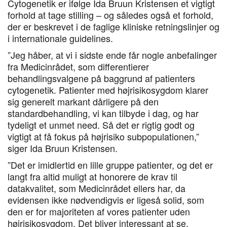
Cytogenetik er ifølge Ida Bruun Kristensen et vigtigt
forhold at tage stilling – og således også et forhold,
der er beskrevet i de faglige kliniske retningslinjer og
i internationale guidelines.
”Jeg håber, at vi i sidste ende får nogle anbefalinger
fra Medicinrådet, som differentierer
behandlingsvalgene på baggrund af patienters
cytogenetik. Patienter med højrisikosygdom klarer
sig generelt markant dårligere på den
standardbehandling, vi kan tilbyde i dag, og har
tydeligt et unmet need. Så det er rigtig godt og
vigtigt at få fokus på højrisiko subpopulationen,”
siger Ida Bruun Kristensen.
”Det er imidlertid en lille gruppe patienter, og det er
langt fra altid muligt at honorere de krav til
datakvalitet, som Medicinrådet ellers har, da
evidensen ikke nødvendigvis er ligeså solid, som
den er for majoriteten af vores patienter uden
højrisikosygdom. Det bliver interessant at se,