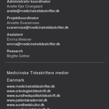
Administrativ koordinator
Anette Kjer Overgaard
anette@medicinsketidsskrifter.dk
Projektkoordinator
Annette Svanemose
svanemose@medicinsketidsskrifter.dk
Assistent
Emma Meisner
emma@medicinsketidsskrifter.dk
Research
Birgitte Gether
Medicinske Tidsskrifters medier
Danmark
www.medicinsketidsskrifter.dk
www.onkologisktidsskrift.dk
www.sundhedspolitisktidsskrift.dk
www.patientakademiet.dk
www.sundhedskultur.dk