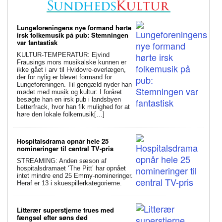
Lungeforeningens nye formand hørte
irsk folkemusik på pub: Stemningen
var fantastisk
KULTUR-TEMPERATUR: Ejvind
Frausings mors musikalske kunnen er
ikke gået i arv til Hvidovre-overlægen,
der for nylig er blevet formand for
Lungeforeningen. Til gengæld nyder han
mødet med musik og kultur: I foråret
besøgte han en irsk pub i landsbyen
Letterfrack, hvor han fik mulighed for at
høre den lokale folkemusik[…]
Hospitalsdrama opnår hele 25
nomineringer til central TV-pris
STREAMING: Anden sæson af
hospitalsdramaet ‘The Pitt’ har opnået
intet mindre end 25 Emmy-nomineringer.
Heraf er 13 i skuespillerkategorierne.
Litterær superstjerne trues med
fængsel efter søns død