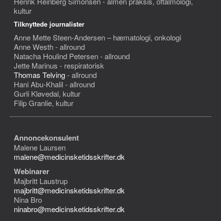
Henrik Reinberg Simonsen - almen praksis, oftalmologi,
kultur
Tilknyttede journalister
Anne Mette Steen-Andersen – hæmatologi, onkologi
Anne Westh - allround
Natacha Houlind Petersen - allround
Jette Marinus - respiratorisk
Thomas Telving
- allround
Hani Abu-Khalil - allround
Gurli Kløvedal, kultur
Filip Granlie, kultur
Annoncekonsulent
Malene Laursen
malene@medicinsketidsskrifter.dk
Webinarer
Majbritt Laustrup
majbritt@medicinsketidsskrifter.dk
Nina Bro
ninabro@medicinsketidsskrifter.dk