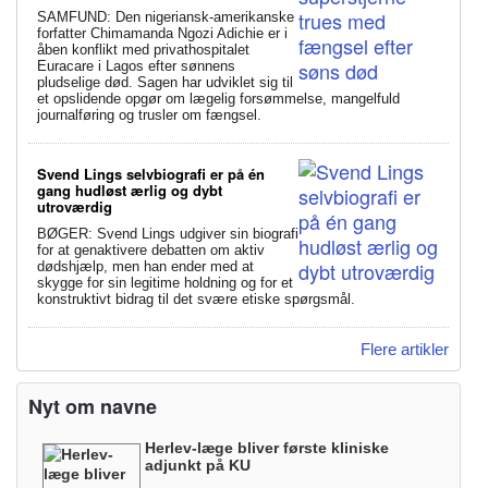
SAMFUND: Den nigeriansk-amerikanske
forfatter Chimamanda Ngozi Adichie er i
åben konflikt med privathospitalet
Euracare i Lagos efter sønnens
pludselige død. Sagen har udviklet sig til
et opslidende opgør om lægelig forsømmelse, mangelfuld
journalføring og trusler om fængsel.
Svend Lings selvbiografi er på én
gang hudløst ærlig og dybt
utroværdig
BØGER: Svend Lings udgiver sin biografi
for at genaktivere debatten om aktiv
dødshjælp, men han ender med at
skygge for sin legitime holdning og for et
konstruktivt bidrag til det svære etiske spørgsmål.
Flere artikler
Nyt om navne
Herlev-læge bliver første kliniske
adjunkt på KU