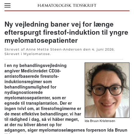
Skip to main content
Ny vejledning baner vej for længe
efterspurgt firestof-induktion til yngre
myelomatosepatienter
Skrevet af Anne Mette Steen-Andersen den
4. juni 2026
.
Skrevet i
Myelomatose
.
I en ny behandlingsvejledning
angiver Medicinrådet CD38-
antistofbaserede firestofs-
induktionsregimer som
behandlingsmulighed for
nydiagnosticerede
myelomatosepatienter, som er
egnede til transplantation. Der er
ingen tvivl om, at firestofregimerne er
de mest effektive behandlinger, vi har
til rådighed i dag, så vi håber meget,
Ida Bruun Kristensen
at der nu bliver åbnet op for
adgangen, siger myelomatoselægernes forperson Ida Bruun