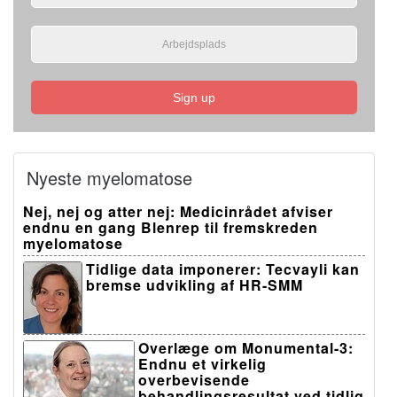
Sign up
Nyeste myelomatose
Nej, nej og atter nej: Medicinrådet afviser
endnu en gang Blenrep til fremskreden
myelomatose
Tidlige data imponerer: Tecvayli kan
bremse udvikling af HR-SMM
Overlæge om Monumental-3:
Endnu et virkelig
overbevisende
behandlingsresultat ved tidlig