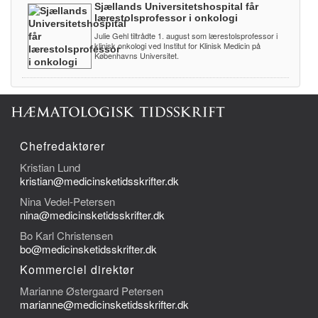
Sjællands Universitetshospital får
lærestolsprofessor i onkologi
Julie Gehl tiltrådte 1. august som lærestolsprofessor i
klinisk onkologi ved Institut for Klinisk Medicin på
Københavns Universitet.
Chefredaktører
Kristian Lund
kristian@medicinsketidsskrifter.dk
Nina Vedel-Petersen
nina@medicinsketidsskrifter.dk
Bo Karl Christensen
bo@medicinsketidsskrifter.dk
Kommerciel direktør
Marianne Østergaard Petersen
marianne@medicinsketidsskrifter.dk