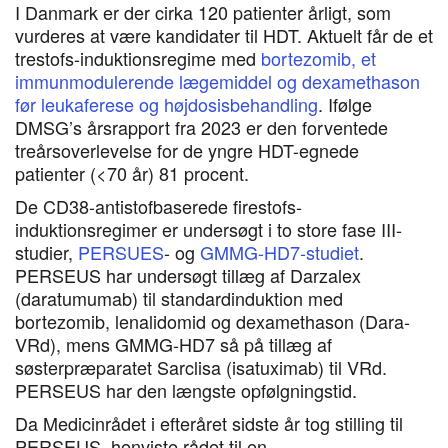
I Danmark er der cirka 120 patienter årligt, som
vurderes at være kandidater til HDT. Aktuelt får de et
trestofs-induktionsregime med
bortezomib, et
immunmodulerende lægemiddel og dexamethason
før leukaferese og højdosisbehandling
. Ifølge
DMSG’s årsrapport fra 2023 er den forventede
treårsoverlevelse for de yngre HDT-egnede
patienter (<70 år) 81 procent.
De CD38-antistofbaserede firestofs-
induktionsregimer er undersøgt i to store fase III-
studier,
PERSUES
- og
GMMG-HD7-studiet
.
PERSEUS har undersøgt tillæg af Darzalex
(daratumumab) til standardinduktion med
bortezomib, lenalidomid og dexamethason (Dara-
VRd), mens GMMG-HD7 så på tillæg af
søsterpræparatet Sarclisa (isatuximab) til VRd.
PERSEUS har den længste opfølgningstid.
Da Medicinrådet i efteråret sidste år tog stilling til
PERSEUS, henviste rådet til en