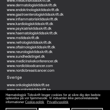
www.medicinsktidsskrift.dk
www.dermatologisktidsskrift.dk
www.endokrinologisktidsskrift.dk
www.gastroenterologisktidsskrift.dk
www.inflammatorisktidsskrift.dk
www.kardiologisktidsskrift.dk
www.psykiatrisktidsskrift.dk
www.haematologisktidsskrift.dk
www.mstidsskrift.dk
www.nefrologisktidsskrift.dk
www.oftalmologisktidsskrift.dk
www.neurologisktidsskrift.dk
www.sundhedstinget.dk
www.medicinskekonferencer.dk
www.nordicbloodcancer.com
www.nordicbreastcancer.com
Sverige
www.onkologisktidskrift.se
www.neurologisktidskrift.se
Hæmatologisk Tidsskrift bruger cookies for at sikre dig den bedste
Norge
oplevelse på vor hjemmeside. Vi indsamler ikke personrelaterede
informationer
Cookie-politik
Privatlivspolitik
www.onkologisktidsskrift.no
www.nevrologisktidsskrift.no