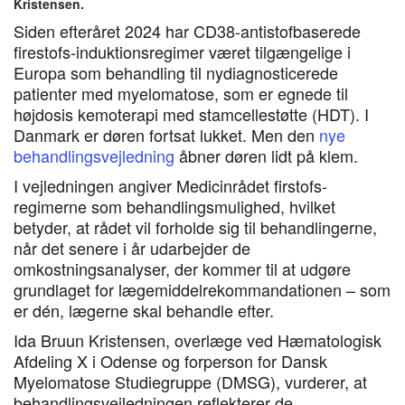
Kristensen.
Siden efteråret 2024 har CD38-antistofbaserede
firestofs-induktionsregimer været tilgængelige i
Europa som behandling til nydiagnosticerede
patienter med myelomatose, som er egnede til
højdosis kemoterapi med stamcellestøtte (HDT). I
Danmark er døren fortsat lukket. Men den
nye
behandlingsvejledning
åbner døren lidt på klem.
I vejledningen angiver Medicinrådet firstofs-
regimerne som behandlingsmulighed, hvilket
betyder, at rådet vil forholde sig til behandlingerne,
når det senere i år udarbejder de
omkostningsanalyser, der kommer til at udgøre
grundlaget for lægemiddelrekommandationen – som
er dén, lægerne skal behandle efter.
Ida Bruun Kristensen, overlæge ved Hæmatologisk
Afdeling X i Odense og forperson for Dansk
Myelomatose Studiegruppe (DMSG), vurderer, at
behandlingsvejledningen reflekterer de