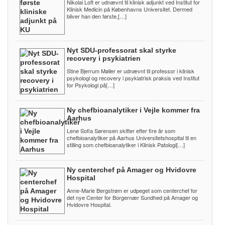
Nikolai Loft er udnævnt til klinisk adjunkt ved Institut for
Klinisk Medicin på Københavns Universitet. Dermed
bliver han den første,[…]
Nyt SDU-professorat skal styrke
recovery i psykiatrien
Stine Bjerrum Møller er udnævnt til professor i klinisk
psykologi og recovery i psykiatrisk praksis ved Institut
for Psykologi på[…]
Ny chefbioanalytiker i Vejle kommer fra
Aarhus
Lene Sofia Sørensen skifter efter fire år som
chefbioanalytiker på Aarhus Universitetshospital til en
stilling som chefbioanalytiker i Klinisk Patologi[…]
Ny centerchef på Amager og Hvidovre
Hospital
Anne-Marie Bergstrøm er udpeget som centerchef for
det nye Center for Borgernær Sundhed på Amager og
Hvidovre Hospital.