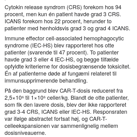
Cytokin release syndrom (CRS) forekom hos 94
procent, men kun én patient havde grad 3 CRS.
ICANS forekom hos 22 procent, herunder to
patienter med henholdsvis grad 3 og grad 4 ICANS.
Immune effector cell-associated hemophagocytic
syndrome (IEC-HS) blev rapporteret hos otte
patienter (svarende til 47 procent). To patienter
havde grad 3 eller 4 IEC-HS, og begge tilfælde
opfyldte kriterierne for dosisbegrænsende toksicitet.
Én af patienterne døde af fungæmi relateret til
immunsupprimerende behandling.
På den baggrund blev CAR-T-dosis reduceret fra
2,5×10⁶ til 1×10⁶ celler/kg. Blandt de otte patienter,
som fik den lavere dosis, blev der ikke rapporteret
grad 3-4 CRS, ICANS eller IEC-HS. Responsraten
var ifølge abstractet fortsat høj, og CAR-T-
celleekspansionen var sammenlignelig mellem
dosisniveauerne.