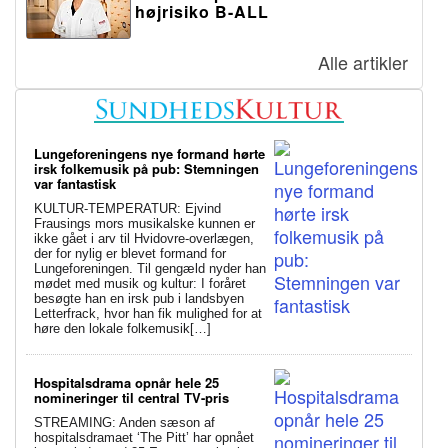
højrisiko B-ALL
Alle artikler
Lungeforeningens nye formand hørte
irsk folkemusik på pub: Stemningen
var fantastisk
KULTUR-TEMPERATUR: Ejvind
Frausings mors musikalske kunnen er
ikke gået i arv til Hvidovre-overlægen,
der for nylig er blevet formand for
Lungeforeningen. Til gengæld nyder han
mødet med musik og kultur: I foråret
besøgte han en irsk pub i landsbyen
Letterfrack, hvor han fik mulighed for at
høre den lokale folkemusik[…]
Hospitalsdrama opnår hele 25
nomineringer til central TV-pris
STREAMING: Anden sæson af
hospitalsdramaet ‘The Pitt’ har opnået