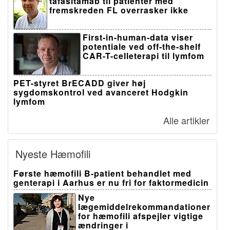
tafasitamab til patienter med
fremskreden FL overrasker ikke
First-in-human-data viser
potentiale ved off-the-shelf
CAR-T-celleterapi til lymfom
PET-styret BrECADD giver høj
sygdomskontrol ved avanceret Hodgkin
lymfom
Alle artikler
Nyeste Hæmofili
Første hæmofili B-patient behandlet med
genterapi i Aarhus er nu fri for faktormedicin
Nye
lægemiddelrekommandationer
for hæmofili afspejler vigtige
ændringer i