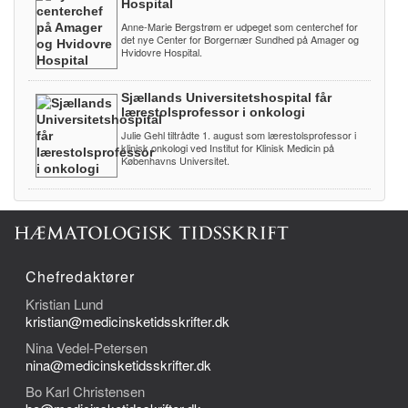
Hospital
Anne-Marie Bergstrøm er udpeget som centerchef for
det nye Center for Borgernær Sundhed på Amager og
Hvidovre Hospital.
Sjællands Universitetshospital får
lærestolsprofessor i onkologi
Julie Gehl tiltrådte 1. august som lærestolsprofessor i
klinisk onkologi ved Institut for Klinisk Medicin på
Københavns Universitet.
Chefredaktører
Kristian Lund
kristian@medicinsketidsskrifter.dk
Nina Vedel-Petersen
nina@medicinsketidsskrifter.dk
Bo Karl Christensen