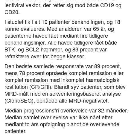
lentiviral vektor, der retter sig mod både CD19 og
CD20.
I studiet fik i alt 19 patienter behandlingen, og 18
kunne evalueres. Medianalderen var 65 år, og
patienterne havde fået mediant fire tidligere
behandlingslinjer. Alle havde tidligere fået både
BTK- og BCL2-hæmmer, og 83 procent var
refraktære over for begge klasser.
Den bedste samlede responsrate var 89 procent,
mens 78 procent opnåede komplet remission eller
komplet remission med inkomplet hæmatologisk
restitution (CR/CRi). Blandt syv patienter, som blev
MRD-målt med en sekventeringsbaseret analyse
(ClonoSEQ), opnåede alle MRD-negativitet.
Median progressionsfri overlevelse var 32 måneder.
Median samlet overlevelse var ikke nået efter
mediant to års opfølgning blandt de overlevende
patienter.