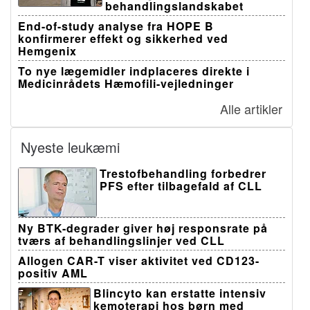
behandlingslandskabet
End-of-study analyse fra HOPE B
konfirmerer effekt og sikkerhed ved
Hemgenix
To nye lægemidler indplaceres direkte i
Medicinrådets Hæmofili-vejledninger
Alle artikler
Nyeste leukæmi
Trestofbehandling forbedrer
PFS efter tilbagefald af CLL
Ny BTK-degrader giver høj responsrate på
tværs af behandlingslinjer ved CLL
Allogen CAR-T viser aktivitet ved CD123-
positiv AML
Blincyto kan erstatte intensiv
kemoterapi hos børn med