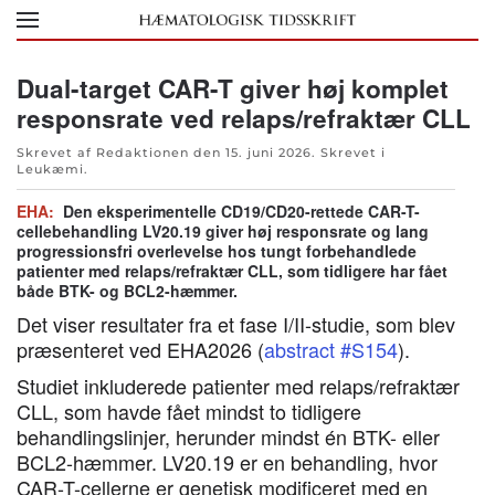
Skip to main content
Dual-target CAR-T giver høj komplet
responsrate ved relaps/refraktær CLL
Skrevet af Redaktionen den
15. juni 2026
. Skrevet i
Leukæmi
.
EHA:
Den eksperimentelle CD19/CD20-rettede CAR-T-
cellebehandling LV20.19 giver høj responsrate og lang
progressionsfri overlevelse hos tungt forbehandlede
patienter med relaps/refraktær CLL, som tidligere har fået
både BTK- og BCL2-hæmmer.
Det viser resultater fra et fase I/II-studie, som blev
præsenteret ved EHA2026 (
abstract #S154
).
Studiet inkluderede patienter med relaps/refraktær
CLL, som havde fået mindst to tidligere
behandlingslinjer, herunder mindst én BTK- eller
BCL2-hæmmer. LV20.19 er en behandling, hvor
CAR-T-cellerne er genetisk modificeret med en