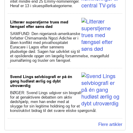
intet mindre end 25 Emmy-nomineringer.
Heraf er 13 i skuespillerkategorierne.
Litterær superstjerne trues med
fængsel efter søns død
SAMFUND: Den nigeriansk-amerikanske
forfatter Chimamanda Ngozi Adichie er i
åben konflikt med privathospitalet
Euracare i Lagos efter sønnens
pludselige død. Sagen har udviklet sig til
et opslidende opgør om lægelig forsømmelse, mangelfuld
journalføring og trusler om fængsel.
Svend Lings selvbiografi er på én
gang hudløst ærlig og dybt
utroværdig
BØGER: Svend Lings udgiver sin biografi
for at genaktivere debatten om aktiv
dødshjælp, men han ender med at
skygge for sin legitime holdning og for et
konstruktivt bidrag til det svære etiske spørgsmål.
Flere artikler