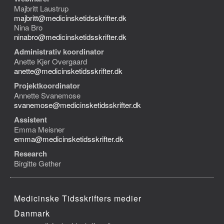
Majbritt Laustrup
majbritt@medicinsketidsskrifter.dk
Nina Bro
ninabro@medicinsketidsskrifter.dk
Administrativ koordinator
Anette Kjer Overgaard
anette@medicinsketidsskrifter.dk
Projektkoordinator
Annette Svanemose
svanemose@medicinsketidsskrifter.dk
Assistent
Emma Meisner
emma@medicinsketidsskrifter.dk
Research
Birgitte Gether
Medicinske Tidsskrifters medier
Danmark