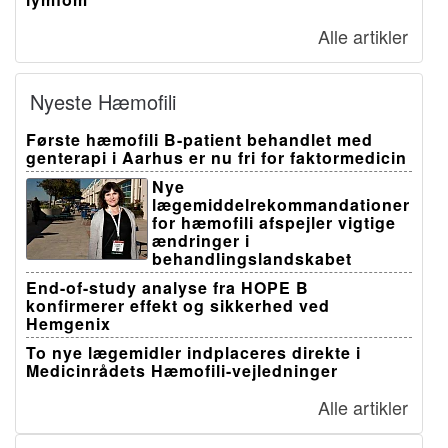
Alle artikler
Nyeste Hæmofili
Første hæmofili B-patient behandlet med
genterapi i Aarhus er nu fri for faktormedicin
Nye
lægemiddelrekommandationer
for hæmofili afspejler vigtige
ændringer i
behandlingslandskabet
End-of-study analyse fra HOPE B
konfirmerer effekt og sikkerhed ved
Hemgenix
To nye lægemidler indplaceres direkte i
Medicinrådets Hæmofili-vejledninger
Alle artikler