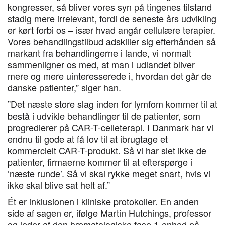
kongresser, så bliver vores syn på tingenes tilstand
stadig mere irrelevant, fordi de seneste års udvikling
er kørt forbi os – især hvad angår cellulære terapier.
Vores behandlingstilbud adskiller sig efterhånden så
markant fra behandlingerne i lande, vi normalt
sammenligner os med, at man i udlandet bliver
mere og mere uinteresserede i, hvordan det går de
danske patienter,” siger han.
”Det næste store slag inden for lymfom kommer til at
bestå i udvikle behandlinger til de patienter, som
progredierer på CAR-T-celleterapi. I Danmark har vi
endnu til gode at få lov til at ibrugtage et
kommercielt CAR-T-produkt. Så vi har slet ikke de
patienter, firmaerne kommer til at efterspørge i
’næste runde’. Så vi skal rykke meget snart, hvis vi
ikke skal blive sat helt af.”
Ét er inklusionen i kliniske protokoller. En anden
side af sagen er, ifølge Martin Hutchings, professor
og leder af den hæmatologiske fase 1-enhed på