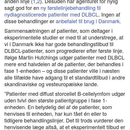
anden linje (
1
,
2
). Desuden har agenturet for nylig
sagt god for en
ny førstelinjebehandling til
nydiagnosticerede patienter med DLBCL
. Ingen af
disse behandlinger er
anbefalet til brug i Danmark
.
Sammensætningen af patienter, som deltager i
eksperimentelle studier er med til at understrege, at
vi i Danmark ikke har gode behandlingstilbud til
DLBCL-patienter, som progredierer efter første linje.
Ifølge Martin Hutchings udgør patienter med DLBCL
mere end halvdelen af de patienter, der behandles i
fase 1-enheden – og disse patienter ville i næsten
alle tilfælde have adgang til et standardtilbud i andre
skandinaviske og vesteuropæiske lande.
”Patienter med diffust storcellet B-cellelymfom udgør
uden tvivl den største patientgruppe i fase 1-
enheden. En betydelig del af de patienter, som
henvises til enheden, har kun fået én eller to
tidligere behandlingslinjer. Det til trods vurderer den
henvisende læge altså, at et eksperimentelt tilbud er