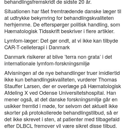
behandlingsfremskridt de sidste 20 år.
Situationen har fået fremtrædende danske læger til
at udtrykke bekymring for behandlingskvaliteten
herhjemme. De efterspørger politisk handling, som
Hæmatologisk Tidsskrift beskriver i flere artikler.
Lymfom-læger: Det gør ondt, at vi ikke kan tilbyde
CAR-T-celleterapi i Danmark
Danmark risikerer at blive ’terra non grata’ i det
internationale lymfom-forskningsmiljø
Afvisningen af de nye behandlinger truer imidlertid
ikke kun behandlingskvaliteten, vurderer Thomas
Stauffer Larsen, der er overlæge på Hæmatologisk
Afdeling X ved Odense Universitetshospital. Han
mener også, at det danske forskningsmiljø går en
usikker fremtid i møde, for selvom det aktuelt ikke
skorter på protokollerede behandlingstilbud, så er
det ikke skrevet i sten, at patienter med tilbagefald
efter DLBCL fremover vil være sikret disse tilbud.