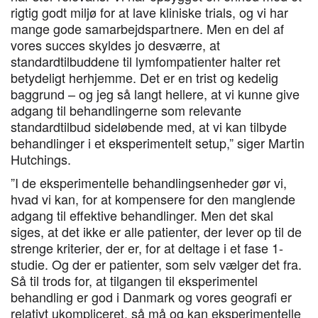
rigtig godt miljø for at lave kliniske trials, og vi har
mange gode samarbejdspartnere. Men en del af
vores succes skyldes jo desværre, at
standardtilbuddene til lymfompatienter halter ret
betydeligt herhjemme. Det er en trist og kedelig
baggrund – og jeg så langt hellere, at vi kunne give
adgang til behandlingerne som relevante
standardtilbud sideløbende med, at vi kan tilbyde
behandlinger i et eksperimentelt setup,” siger Martin
Hutchings.
”I de eksperimentelle behandlingsenheder gør vi,
hvad vi kan, for at kompensere for den manglende
adgang til effektive behandlinger. Men det skal
siges, at det ikke er alle patienter, der lever op til de
strenge kriterier, der er, for at deltage i et fase 1-
studie. Og der er patienter, som selv vælger det fra.
Så til trods for, at tilgangen til eksperimentel
behandling er god i Danmark og vores geografi er
relativt ukompliceret, så må og kan eksperimentelle