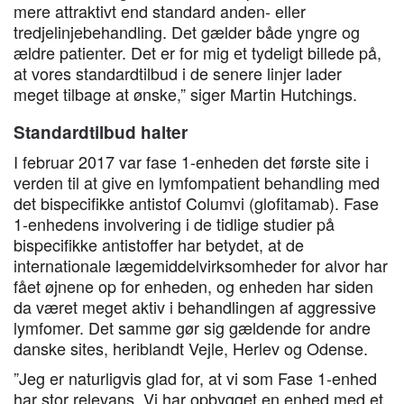
mere attraktivt end standard anden- eller
tredjelinjebehandling. Det gælder både yngre og
ældre patienter. Det er for mig et tydeligt billede på,
at vores standardtilbud i de senere linjer lader
meget tilbage at ønske,” siger Martin Hutchings.
Standardtilbud halter
I februar 2017 var fase 1-enheden det første site i
verden til at give en lymfompatient behandling med
det bispecifikke antistof Columvi (glofitamab). Fase
1-enhedens involvering i de tidlige studier på
bispecifikke antistoffer har betydet, at de
internationale lægemiddelvirksomheder for alvor har
fået øjnene op for enheden, og enheden har siden
da været meget aktiv i behandlingen af aggressive
lymfomer. Det samme gør sig gældende for andre
danske sites, heriblandt Vejle, Herlev og Odense.
”Jeg er naturligvis glad for, at vi som Fase 1-enhed
har stor relevans. Vi har opbygget en enhed med et