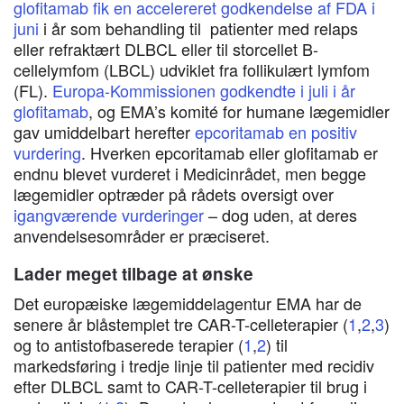
glofitamab fik en accelereret godkendelse af FDA i
juni
i år som behandling til patienter med relaps
eller refraktært DLBCL eller til storcellet B-
cellelymfom (LBCL) udviklet fra follikulært lymfom
(FL).
Europa-Kommissionen godkendte i juli i år
glofitamab
, og EMA’s komité for humane lægemidler
gav umiddelbart herefter
epcoritamab en positiv
vurdering
. Hverken epcoritamab eller glofitamab er
endnu blevet vurderet i Medicinrådet, men begge
lægemidler optræder på rådets oversigt over
igangværende vurderinger
– dog uden, at deres
anvendelsesområder er præciseret.
Lader meget tilbage at ønske
Det europæiske lægemiddelagentur EMA har de
senere år blåstemplet tre CAR-T-celleterapier (
1
,
2
,
3
)
og to antistofbaserede terapier (
1
,
2
) til
markedsføring i tredje linje til patienter med recidiv
efter DLBCL samt to CAR-T-celleterapier til brug i