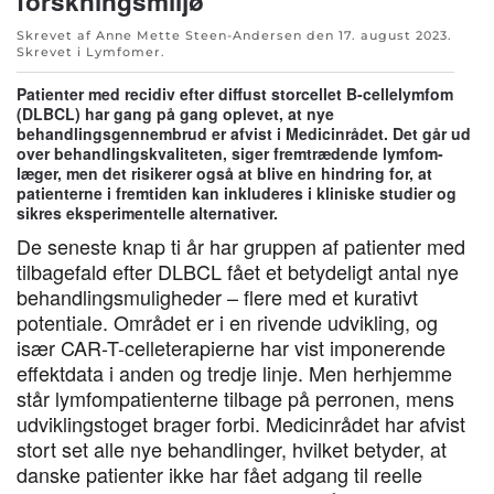
forskningsmiljø
Skrevet af Anne Mette Steen-Andersen den
17. august 2023
.
Skrevet i
Lymfomer
.
Patienter med recidiv efter diffust storcellet B-cellelymfom
(DLBCL) har gang på gang oplevet, at nye
behandlingsgennembrud er afvist i Medicinrådet. Det går ud
over behandlingskvaliteten, siger fremtrædende lymfom-
læger, men det risikerer også at blive en hindring for, at
patienterne i fremtiden kan inkluderes i kliniske studier og
sikres eksperimentelle alternativer.
De seneste knap ti år har gruppen af patienter med
tilbagefald efter DLBCL fået et betydeligt antal nye
behandlingsmuligheder – flere med et kurativt
potentiale. Området er i en rivende udvikling, og
især CAR-T-celleterapierne har vist imponerende
effektdata i anden og tredje linje. Men herhjemme
står lymfompatienterne tilbage på perronen, mens
udviklingstoget brager forbi. Medicinrådet har afvist
stort set alle nye behandlinger, hvilket betyder, at
danske patienter ikke har fået adgang til reelle