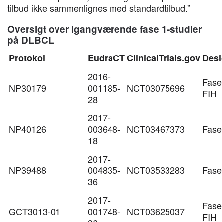
tilbud ikke sammenlignes med standardtilbud.”
Oversigt over igangværende fase 1-studier
på DLBCL
Protokol
EudraCT
ClinicalTrials.gov
Desi
2016-
Fase
NP30179
001185-
NCT03075696
FIH
28
2017-
NP40126
003648-
NCT03467373
Fase
18
2017-
NP39488
004835-
NCT03533283
Fase
36
2017-
Fase
GCT3013-01
001748-
NCT03625037
FIH