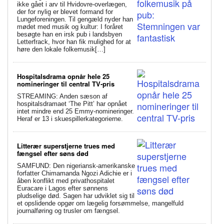
ikke gået i arv til Hvidovre-overlægen,
der for nylig er blevet formand for
Lungeforeningen. Til gengæld nyder han
mødet med musik og kultur: I foråret
besøgte han en irsk pub i landsbyen
Letterfrack, hvor han fik mulighed for at
høre den lokale folkemusik[…]
Hospitalsdrama opnår hele 25
nomineringer til central TV-pris
STREAMING: Anden sæson af
hospitalsdramaet ‘The Pitt’ har opnået
intet mindre end 25 Emmy-nomineringer.
Heraf er 13 i skuespillerkategorierne.
Litterær superstjerne trues med
fængsel efter søns død
SAMFUND: Den nigeriansk-amerikanske
forfatter Chimamanda Ngozi Adichie er i
åben konflikt med privathospitalet
Euracare i Lagos efter sønnens
pludselige død. Sagen har udviklet sig til
et opslidende opgør om lægelig forsømmelse, mangelfuld
journalføring og trusler om fængsel.