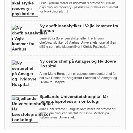
Stine Bjerrum Møller er udnævnt til professor i klinisk
psykologi og recovery i psykiatrisk praksis ved Institut
for Psykologi på[…]
Ny chefbioanalytiker i Vejle kommer fra
Aarhus
Lene Sofia Sørensen skifter efter fire år som
chefbioanalytiker på Aarhus Universitetshospital til en
stilling som chefbioanalytiker i Klinisk Patologi[…]
Ny centerchef på Amager og Hvidovre
Hospital
Anne-Marie Bergstrøm er udpeget som centerchef for
det nye Center for Borgernær Sundhed på Amager og
Hvidovre Hospital.
Sjællands Universitetshospital får
lærestolsprofessor i onkologi
Julie Gehl tiltrådte 1. august som lærestolsprofessor i
klinisk onkologi ved Institut for Klinisk Medicin på
Københavns Universitet.