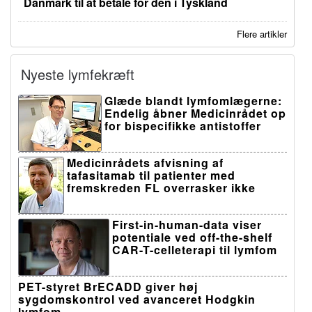
Danmark til at betale for den i Tyskland
Flere artikler
Nyeste lymfekræft
Glæde blandt lymfomlægerne:
Endelig åbner Medicinrådet op
for bispecifikke antistoffer
Medicinrådets afvisning af
tafasitamab til patienter med
fremskreden FL overrasker ikke
First-in-human-data viser
potentiale ved off-the-shelf
CAR-T-celleterapi til lymfom
PET-styret BrECADD giver høj
sygdomskontrol ved avanceret Hodgkin
lymfom