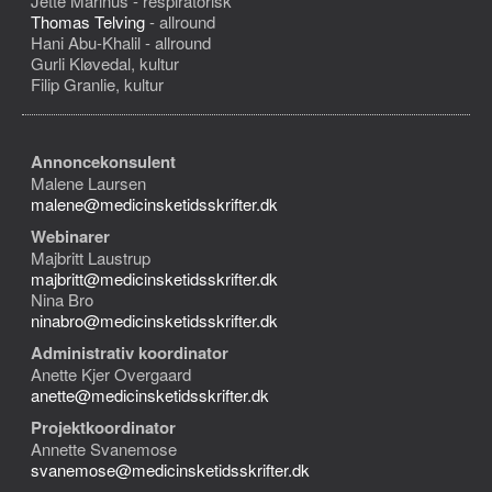
Jette Marinus - respiratorisk
Thomas Telving
- allround
Hani Abu-Khalil - allround
Gurli Kløvedal, kultur
Filip Granlie, kultur
Annoncekonsulent
Malene Laursen
malene@medicinsketidsskrifter.dk
Webinarer
Majbritt Laustrup
majbritt@medicinsketidsskrifter.dk
Nina Bro
ninabro@medicinsketidsskrifter.dk
Administrativ koordinator
Anette Kjer Overgaard
anette@medicinsketidsskrifter.dk
Projektkoordinator
Annette Svanemose
svanemose@medicinsketidsskrifter.dk