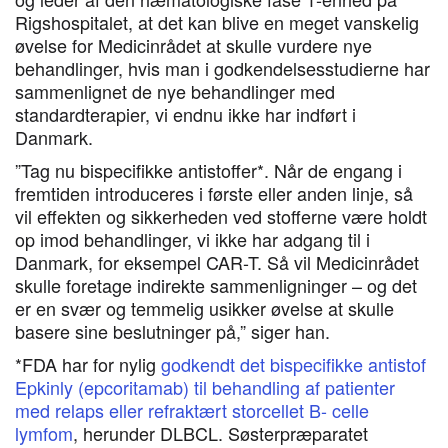
Rigshospitalet, at det kan blive en meget vanskelig
øvelse for Medicinrådet at skulle vurdere nye
behandlinger, hvis man i godkendelsesstudierne har
sammenlignet de nye behandlinger med
standardterapier, vi endnu ikke har indført i
Danmark.
”Tag nu bispecifikke antistoffer*. Når de engang i
fremtiden introduceres i første eller anden linje, så
vil effekten og sikkerheden ved stofferne være holdt
op imod behandlinger, vi ikke har adgang til i
Danmark, for eksempel CAR-T. Så vil Medicinrådet
skulle foretage indirekte sammenligninger – og det
er en svær og temmelig usikker øvelse at skulle
basere sine beslutninger på,” siger han.
*FDA har for nylig
godkendt det bispecifikke antistof
Epkinly (epcoritamab) til behandling af patienter
med relaps eller refraktært storcellet B- celle
lymfom
, herunder DLBCL. Søsterpræparatet