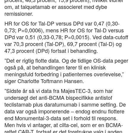
om, at talquetamab er associeret med dybe
remissioner.
HR for OS for Tal-DP versus DPd var 0,47 (0,30-
0,73; P=0,0006), mens HR for OS for Tal-D versus
DPd var 0,51 (0,33-0,78; P=0,0015). Ved data-cutoff
var 70,3 procent (Tal-DP), 69,7 procent (Tal-D) og
47,3 procent (DPd) fortsat i behandling.
”Det er rigtig flotte data. Og de tidlige OS-data peger
også på, at behandlingen fører til en klinisk
meningsfuld forbedring i patienternes overlevelse,”
siger Charlotte Toftmann Hansen.
”Sidste år så vi data fra MajesTEC-3, som har
undersøgt det anti-BCMA bispecifikke antistof
teclistamab plus daratumumab i samme setting. De
data var også imponerende – endog endnu flottere
end Monumental-3-data set i forhold til respons.
Men hvis vi antager, at cilta-cel, som er en BCMA-
rettet CAR-T, fortsat er det foretrukne valg i anden