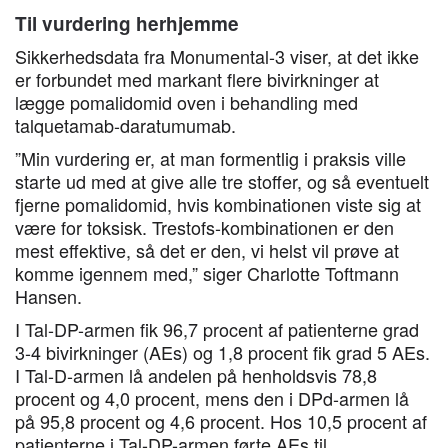
Til vurdering herhjemme
Sikkerhedsdata fra Monumental-3 viser, at det ikke
er forbundet med markant flere bivirkninger at
lægge pomalidomid oven i behandling med
talquetamab-daratumumab.
”Min vurdering er, at man formentlig i praksis ville
starte ud med at give alle tre stoffer, og så eventuelt
fjerne pomalidomid, hvis kombinationen viste sig at
være for toksisk. Trestofs-kombinationen er den
mest effektive, så det er den, vi helst vil prøve at
komme igennem med,” siger Charlotte Toftmann
Hansen.
I Tal-DP-armen fik 96,7 procent af patienterne grad
3-4 bivirkninger (AEs) og 1,8 procent fik grad 5 AEs.
I Tal-D-armen lå andelen på henholdsvis 78,8
procent og 4,0 procent, mens den i DPd-armen lå
på 95,8 procent og 4,6 procent. Hos 10,5 procent af
patienterne i Tal-DP-armen førte AEs til