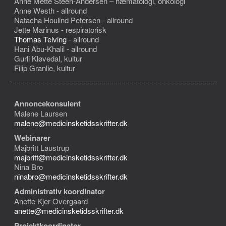
Anne Mette Steen-Andersen – hæmatologi, onkologi
Anne Westh - allround
Natacha Houlind Petersen - allround
Jette Marinus - respiratorisk
Thomas Telving
- allround
Hani Abu-Khalil - allround
Gurli Kløvedal, kultur
Filip Granlie, kultur
Annoncekonsulent
Malene Laursen
malene@medicinsketidsskrifter.dk
Webinarer
Majbritt Laustrup
majbritt@medicinsketidsskrifter.dk
Nina Bro
ninabro@medicinsketidsskrifter.dk
Administrativ koordinator
Anette Kjer Overgaard
anette@medicinsketidsskrifter.dk
Projektkoordinator