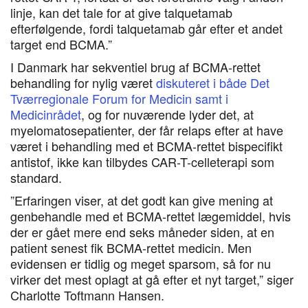
linje, kan det tale for at give talquetamab
efterfølgende, fordi talquetamab går efter et andet
target end BCMA.”
I Danmark har sekventiel brug af BCMA-rettet
behandling for nylig været
diskuteret i både Det
Tværregionale Forum for Medicin samt i
Medicinrådet
, og for nuværende lyder det, at
myelomatosepatienter, der får relaps efter at have
været i behandling med et BCMA-rettet bispecifikt
antistof, ikke kan tilbydes CAR-T-celleterapi som
standard.
”Erfaringen viser, at det godt kan give mening at
genbehandle med et BCMA-rettet lægemiddel, hvis
der er gået mere end seks måneder siden, at en
patient senest fik BCMA-rettet medicin. Men
evidensen er tidlig og meget sparsom, så for nu
virker det mest oplagt at gå efter et nyt target,” siger
Charlotte Toftmann Hansen.