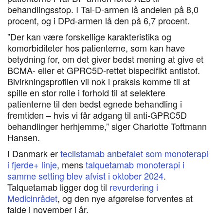
behandlingsstop. I Tal-D-armen lå andelen på 8,0
procent, og i DPd-armen lå den på 6,7 procent.
”Der kan være forskellige karakteristika og
komorbiditeter hos patienterne, som kan have
betydning for, om det giver bedst mening at give et
BCMA- eller et GPRC5D-rettet bispecifikt antistof.
Bivirkningsprofilen vil nok i praksis komme til at
spille en stor rolle i forhold til at selektere
patienterne til den bedst egnede behandling i
fremtiden – hvis vi får adgang til anti-GPRC5D
behandlinger herhjemme,” siger Charlotte Toftmann
Hansen.
I Danmark er
teclistamab anbefalet som monoterapi
i fjerde+ linje
, mens
talquetamab monoterapi i
samme setting blev afvist i oktober 2024
.
Talquetamab ligger dog til
revurdering i
Medicinrådet
, og den nye afgørelse forventes at
falde i november i år.