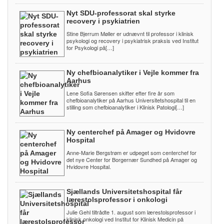
Nyt SDU-professorat skal styrke
recovery i psykiatrien
Stine Bjerrum Møller er udnævnt til professor i klinisk
psykologi og recovery i psykiatrisk praksis ved Institut
for Psykologi på[…]
Ny chefbioanalytiker i Vejle kommer fra
Aarhus
Lene Sofia Sørensen skifter efter fire år som
chefbioanalytiker på Aarhus Universitetshospital til en
stilling som chefbioanalytiker i Klinisk Patologi[…]
Ny centerchef på Amager og Hvidovre
Hospital
Anne-Marie Bergstrøm er udpeget som centerchef for
det nye Center for Borgernær Sundhed på Amager og
Hvidovre Hospital.
Sjællands Universitetshospital får
lærestolsprofessor i onkologi
Julie Gehl tiltrådte 1. august som lærestolsprofessor i
klinisk onkologi ved Institut for Klinisk Medicin på