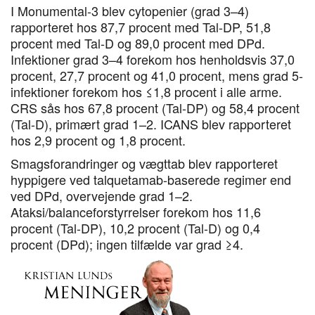
I Monumental-3 blev cytopenier (grad 3–4)
rapporteret hos 87,7 procent med Tal-DP, 51,8
procent med Tal-D og 89,0 procent med DPd.
Infektioner grad 3–4 forekom hos henholdsvis 37,0
procent, 27,7 procent og 41,0 procent, mens grad 5-
infektioner forekom hos ≤1,8 procent i alle arme.
CRS sås hos 67,8 procent (Tal-DP) og 58,4 procent
(Tal-D), primært grad 1–2. ICANS blev rapporteret
hos 2,9 procent og 1,8 procent.
Smagsforandringer og vægttab blev rapporteret
hyppigere ved talquetamab-baserede regimer end
ved DPd, overvejende grad 1–2.
Ataksi/balanceforstyrrelser forekom hos 11,6
procent (Tal-DP), 10,2 procent (Tal-D) og 0,4
procent (DPd); ingen tilfælde var grad ≥4.