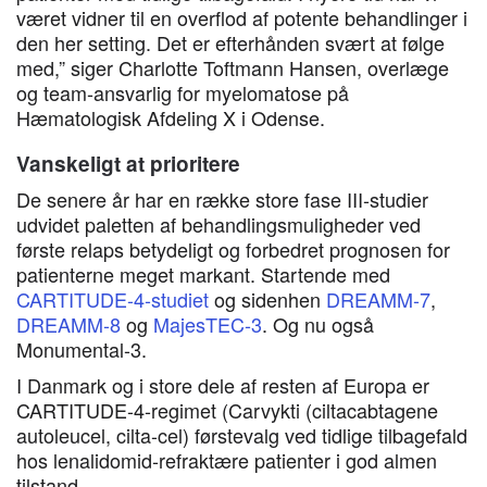
været vidner til en overflod af potente behandlinger i
den her setting. Det er efterhånden svært at følge
med,” siger Charlotte Toftmann Hansen, overlæge
og team-ansvarlig for myelomatose på
Hæmatologisk Afdeling X i Odense.
Vanskeligt at prioritere
De senere år har en række store fase III-studier
udvidet paletten af behandlingsmuligheder ved
første relaps betydeligt og forbedret prognosen for
patienterne meget markant. Startende med
CARTITUDE-4-studiet
og sidenhen
DREAMM-7
,
DREAMM-8
og
MajesTEC-3
. Og nu også
Monumental-3.
I Danmark og i store dele af resten af Europa er
CARTITUDE-4-regimet (Carvykti (ciltacabtagene
autoleucel, cilta-cel) førstevalg ved tidlige tilbagefald
hos lenalidomid-refraktære patienter i god almen
tilstand.