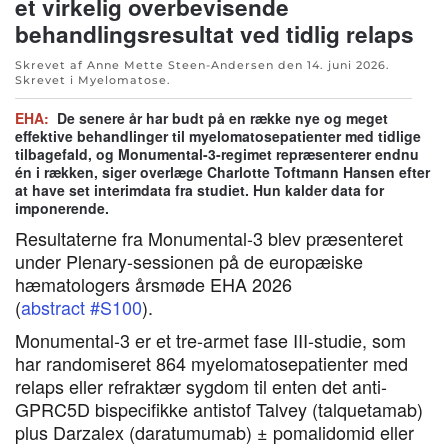
et virkelig overbevisende
behandlingsresultat ved tidlig relaps
Skrevet af Anne Mette Steen-Andersen den
14. juni 2026
.
Skrevet i
Myelomatose
.
EHA:
De senere år har budt på en række nye og meget
effektive behandlinger til myelomatosepatienter med tidlige
tilbagefald, og Monumental-3-regimet repræsenterer endnu
én i rækken, siger overlæge Charlotte Toftmann Hansen efter
at have set interimdata fra studiet. Hun kalder data for
imponerende.
Resultaterne fra Monumental-3 blev præsenteret
under Plenary-sessionen på de europæiske
hæmatologers årsmøde EHA 2026
(
abstract #S100
).
Monumental-3 er et tre-armet fase III-studie, som
har randomiseret 864 myelomatosepatienter med
relaps eller refraktær sygdom til enten det anti-
GPRC5D bispecifikke antistof Talvey (talquetamab)
plus Darzalex (daratumumab) ± pomalidomid eller