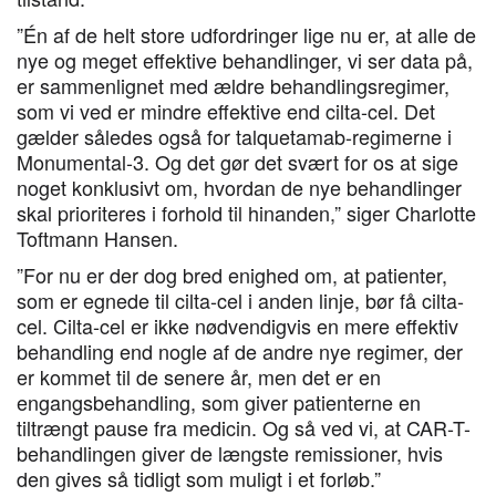
”Én af de helt store udfordringer lige nu er, at alle de
nye og meget effektive behandlinger, vi ser data på,
er sammenlignet med ældre behandlingsregimer,
som vi ved er mindre effektive end cilta-cel. Det
gælder således også for talquetamab-regimerne i
Monumental-3. Og det gør det svært for os at sige
noget konklusivt om, hvordan de nye behandlinger
skal prioriteres i forhold til hinanden,” siger Charlotte
Toftmann Hansen.
”For nu er der dog bred enighed om, at patienter,
som er egnede til cilta-cel i anden linje, bør få cilta-
cel. Cilta-cel er ikke nødvendigvis en mere effektiv
behandling end nogle af de andre nye regimer, der
er kommet til de senere år, men det er en
engangsbehandling, som giver patienterne en
tiltrængt pause fra medicin. Og så ved vi, at CAR-T-
behandlingen giver de længste remissioner, hvis
den gives så tidligt som muligt i et forløb.”