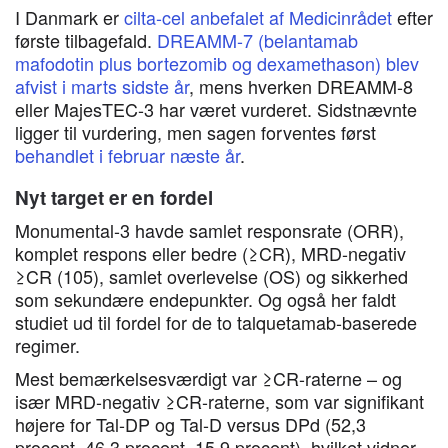
I Danmark er
cilta-cel anbefalet af Medicinrådet
efter
første tilbagefald.
DREAMM-7 (belantamab
mafodotin plus bortezomib og dexamethason) blev
afvist i marts sidste år
, mens hverken DREAMM-8
eller MajesTEC-3 har været vurderet. Sidstnævnte
ligger til vurdering, men sagen forventes først
behandlet i februar næste år
.
Nyt target er en fordel
Monumental-3 havde samlet responsrate (ORR),
komplet respons eller bedre (≥CR), MRD-negativ
≥CR (105), samlet overlevelse (OS) og sikkerhed
som sekundære endepunkter. Og også her faldt
studiet ud til fordel for de to talquetamab-baserede
regimer.
Mest bemærkelsesværdigt var ≥CR-raterne – og
især MRD-negativ ≥CR-raterne, som var signifikant
højere for Tal-DP og Tal-D versus DPd (52,3
procent, 46,3 procent, 15,9 procent), hvilket vidner