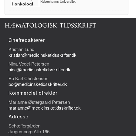
Københavns Universitet.
Chefredaktører
Kristian Lund
kristian@medicinsketidsskrifter.dk
Nina Vedel-Petersen
nina@medicinsketidsskrifter.dk
Bo Karl Christensen
bo@medicinsketidsskrifter.dk
Kommerciel direktør
Marianne Østergaard Petersen
marianne@medicinsketidsskrifter.dk
Adresse
Schæffergården
Jægersborg Alle 166