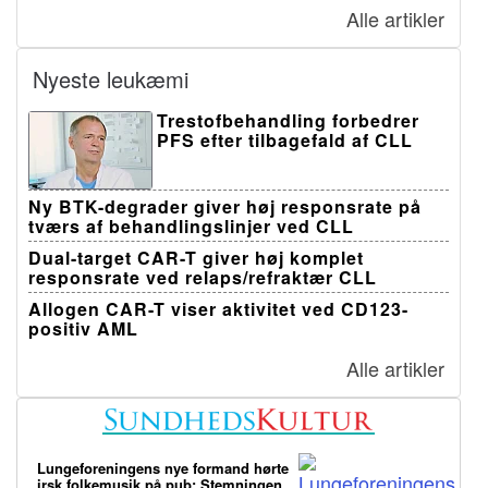
Alle artikler
Nyeste leukæmi
Trestofbehandling forbedrer
PFS efter tilbagefald af CLL
Ny BTK-degrader giver høj responsrate på
tværs af behandlingslinjer ved CLL
Dual-target CAR-T giver høj komplet
responsrate ved relaps/refraktær CLL
Allogen CAR-T viser aktivitet ved CD123-
positiv AML
Alle artikler
Lungeforeningens nye formand hørte
irsk folkemusik på pub: Stemningen