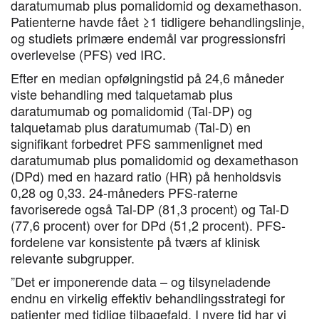
daratumumab plus pomalidomid og dexamethason.
Patienterne havde fået ≥1 tidligere behandlingslinje,
og studiets primære endemål var progressionsfri
overlevelse (PFS) ved IRC.
Efter en median opfølgningstid på 24,6 måneder
viste behandling med talquetamab plus
daratumumab og pomalidomid (Tal-DP) og
talquetamab plus daratumumab (Tal-D) en
signifikant forbedret PFS sammenlignet med
daratumumab plus pomalidomid og dexamethason
(DPd) med en hazard ratio (HR) på henholdsvis
0,28 og 0,33. 24-måneders PFS-raterne
favoriserede også Tal-DP (81,3 procent) og Tal-D
(77,6 procent) over for DPd (51,2 procent). PFS-
fordelene var konsistente på tværs af klinisk
relevante subgrupper.
”Det er imponerende data – og tilsyneladende
endnu en virkelig effektiv behandlingsstrategi for
patienter med tidlige tilbagefald. I nyere tid har vi