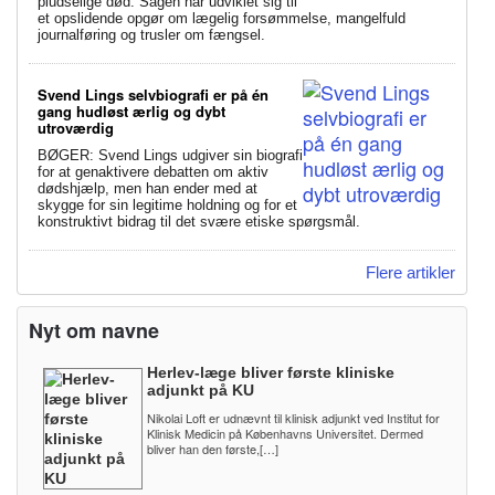
pludselige død. Sagen har udviklet sig til
et opslidende opgør om lægelig forsømmelse, mangelfuld
journalføring og trusler om fængsel.
Svend Lings selvbiografi er på én
gang hudløst ærlig og dybt
utroværdig
BØGER: Svend Lings udgiver sin biografi
for at genaktivere debatten om aktiv
dødshjælp, men han ender med at
skygge for sin legitime holdning og for et
konstruktivt bidrag til det svære etiske spørgsmål.
Flere artikler
Nyt om navne
Herlev-læge bliver første kliniske
adjunkt på KU
Nikolai Loft er udnævnt til klinisk adjunkt ved Institut for
Klinisk Medicin på Københavns Universitet. Dermed
bliver han den første,[…]