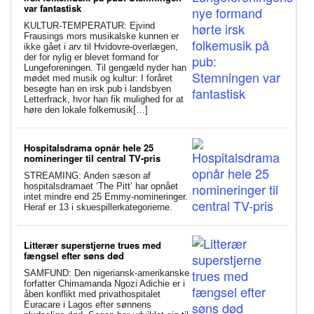
var fantastisk
KULTUR-TEMPERATUR: Ejvind
Frausings mors musikalske kunnen er
ikke gået i arv til Hvidovre-overlægen,
der for nylig er blevet formand for
Lungeforeningen. Til gengæld nyder han
mødet med musik og kultur: I foråret
besøgte han en irsk pub i landsbyen
Letterfrack, hvor han fik mulighed for at
høre den lokale folkemusik[…]
Hospitalsdrama opnår hele 25
nomineringer til central TV-pris
STREAMING: Anden sæson af
hospitalsdramaet ‘The Pitt’ har opnået
intet mindre end 25 Emmy-nomineringer.
Heraf er 13 i skuespillerkategorierne.
Litterær superstjerne trues med
fængsel efter søns død
SAMFUND: Den nigeriansk-amerikanske
forfatter Chimamanda Ngozi Adichie er i
åben konflikt med privathospitalet
Euracare i Lagos efter sønnens