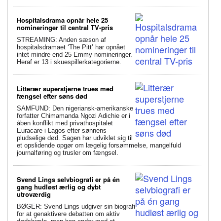
Hospitalsdrama opnår hele 25
nomineringer til central TV-pris
STREAMING: Anden sæson af
hospitalsdramaet ‘The Pitt’ har opnået
intet mindre end 25 Emmy-nomineringer.
Heraf er 13 i skuespillerkategorierne.
Litterær superstjerne trues med
fængsel efter søns død
SAMFUND: Den nigeriansk-amerikanske
forfatter Chimamanda Ngozi Adichie er i
åben konflikt med privathospitalet
Euracare i Lagos efter sønnens
pludselige død. Sagen har udviklet sig til
et opslidende opgør om lægelig forsømmelse, mangelfuld
journalføring og trusler om fængsel.
Svend Lings selvbiografi er på én
gang hudløst ærlig og dybt
utroværdig
BØGER: Svend Lings udgiver sin biografi
for at genaktivere debatten om aktiv