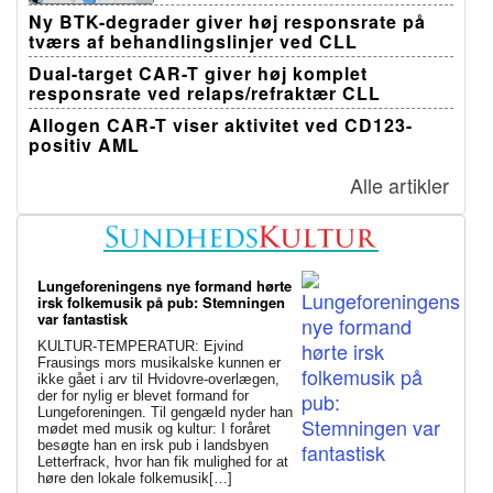
Ny BTK-degrader giver høj responsrate på
tværs af behandlingslinjer ved CLL
Dual-target CAR-T giver høj komplet
responsrate ved relaps/refraktær CLL
Allogen CAR-T viser aktivitet ved CD123-
positiv AML
Alle artikler
Lungeforeningens nye formand hørte
irsk folkemusik på pub: Stemningen
var fantastisk
KULTUR-TEMPERATUR: Ejvind
Frausings mors musikalske kunnen er
ikke gået i arv til Hvidovre-overlægen,
der for nylig er blevet formand for
Lungeforeningen. Til gengæld nyder han
mødet med musik og kultur: I foråret
besøgte han en irsk pub i landsbyen
Letterfrack, hvor han fik mulighed for at
høre den lokale folkemusik[…]