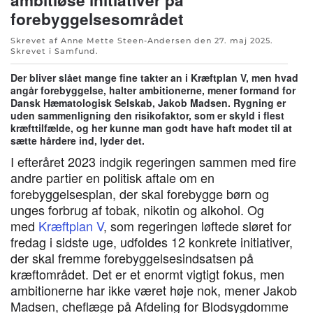
forebyggelsesområdet
Skrevet af Anne Mette Steen-Andersen den
27. maj 2025
.
Skrevet i
Samfund
.
Der bliver slået mange fine takter an i Kræftplan V, men hvad
angår forebyggelse, halter ambitionerne, mener formand for
Dansk Hæmatologisk Selskab, Jakob Madsen. Rygning er
uden sammenligning den risikofaktor, som er skyld i flest
kræfttilfælde, og her kunne man godt have haft modet til at
sætte hårdere ind, lyder det.
I efteråret 2023 indgik regeringen sammen med fire
andre partier en politisk aftale om en
forebyggelsesplan, der skal forebygge børn og
unges forbrug af tobak, nikotin og alkohol. Og
med
Kræftplan V
, som regeringen løftede sløret for
fredag i sidste uge, udfoldes 12 konkrete initiativer,
der skal fremme forebyggelsesindsatsen på
kræftområdet. Det er et enormt vigtigt fokus, men
ambitionerne har ikke været høje nok, mener Jakob
Madsen, cheflæge på Afdeling for Blodsygdomme