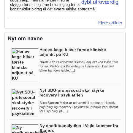
dødshjælp, men han ender med at
skygge for sin legitime holdning og for et
konstruktivt bidrag til det svære etiske spørgsmål.
Flere artikler
Nyt om navne
Herlev-læge bliver første kliniske
adjunkt på KU
Nikolai Loft er udnævnt til klinisk adjunkt ved Institut for
Klinisk Medicin på Københavns Universitet. Dermed
bliver han den første,[…]
Nyt SDU-professorat skal styrke
recovery i psykiatrien
Stine Bjerrum Møller er udnævnt til professor i klinisk
psykologi og recovery i psykiatrisk praksis ved Institut
for Psykologi på[…]
Ny chefbioanalytiker i Vejle kommer fra
Aarhus