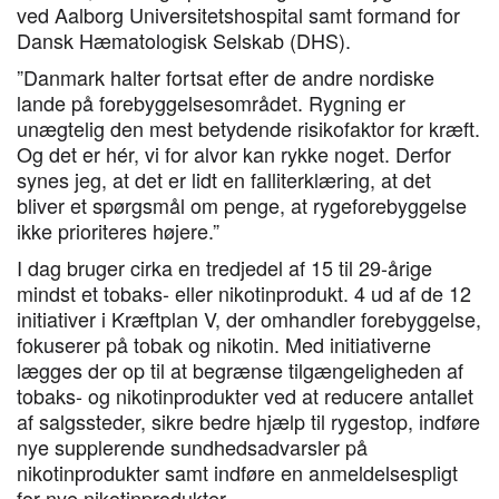
ved Aalborg Universitetshospital samt formand for
Dansk Hæmatologisk Selskab (DHS).
”Danmark halter fortsat efter de andre nordiske
lande på forebyggelsesområdet. Rygning er
unægtelig den mest betydende risikofaktor for kræft.
Og det er hér, vi for alvor kan rykke noget. Derfor
synes jeg, at det er lidt en falliterklæring, at det
bliver et spørgsmål om penge, at rygeforebyggelse
ikke prioriteres højere.”
I dag bruger cirka en tredjedel af 15 til 29-årige
mindst et tobaks- eller nikotinprodukt. 4 ud af de 12
initiativer i Kræftplan V, der omhandler forebyggelse,
fokuserer på tobak og nikotin. Med initiativerne
lægges der op til at begrænse tilgængeligheden af
tobaks- og nikotinprodukter ved at reducere antallet
af salgssteder, sikre bedre hjælp til rygestop, indføre
nye supplerende sundhedsadvarsler på
nikotinprodukter samt indføre en anmeldelsespligt
for nye nikotinprodukter.