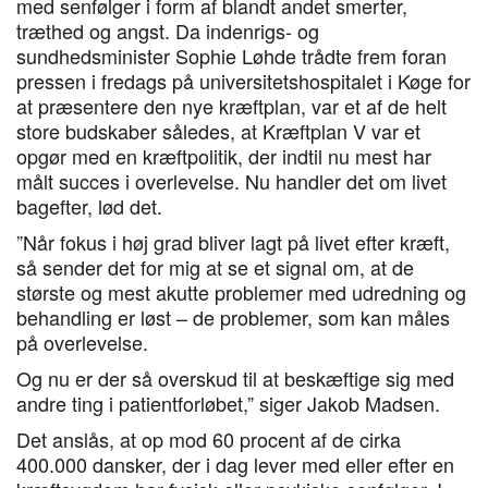
med senfølger i form af blandt andet smerter,
træthed og angst. Da indenrigs- og
sundhedsminister Sophie Løhde trådte frem foran
pressen i fredags på universitetshospitalet i Køge for
at præsentere den nye kræftplan, var et af de helt
store budskaber således, at Kræftplan V var et
opgør med en kræftpolitik, der indtil nu mest har
målt succes i overlevelse. Nu handler det om livet
bagefter, lød det.
”Når fokus i høj grad bliver lagt på livet efter kræft,
så sender det for mig at se et signal om, at de
største og mest akutte problemer med udredning og
behandling er løst – de problemer, som kan måles
på overlevelse.
Og nu er der så overskud til at beskæftige sig med
andre ting i patientforløbet,” siger Jakob Madsen.
Det anslås, at op mod 60 procent af de cirka
400.000 dansker, der i dag lever med eller efter en