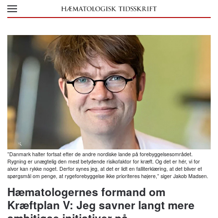
Skip to main content
”Danmark halter fortsat efter de andre nordiske lande på forebyggelsesområdet.
Rygning er unægtelig den mest betydende risikofaktor for kræft. Og det er hér, vi for
alvor kan rykke noget. Derfor synes jeg, at det er lidt en falliterklæring, at det bliver et
spørgsmål om penge, at rygeforebyggelse ikke prioriteres højere,” siger Jakob Madsen.
Hæmatologernes formand om
Kræftplan V: Jeg savner langt mere
ambitiøse initiativer på