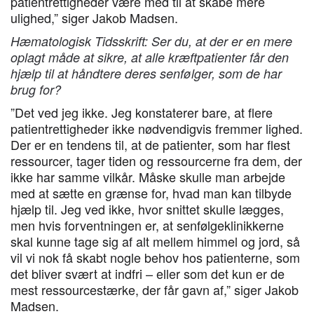
patientrettigheder være med til at skabe mere
ulighed,” siger Jakob Madsen.
Hæmatologisk Tidsskrift: Ser du, at der er en mere
oplagt måde at sikre, at alle kræftpatienter får den
hjælp til at håndtere deres senfølger, som de har
brug for?
”Det ved jeg ikke. Jeg konstaterer bare, at flere
patientrettigheder ikke nødvendigvis fremmer lighed.
Der er en tendens til, at de patienter, som har flest
ressourcer, tager tiden og ressourcerne fra dem, der
ikke har samme vilkår. Måske skulle man arbejde
med at sætte en grænse for, hvad man kan tilbyde
hjælp til. Jeg ved ikke, hvor snittet skulle lægges,
men hvis forventningen er, at senfølgeklinikkerne
skal kunne tage sig af alt mellem himmel og jord, så
vil vi nok få skabt nogle behov hos patienterne, som
det bliver svært at indfri – eller som det kun er de
mest ressourcestærke, der får gavn af,” siger Jakob
Madsen.