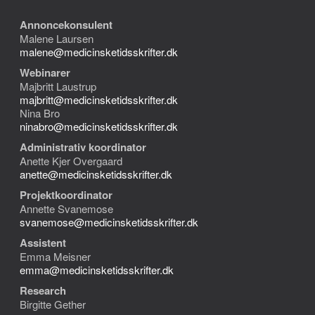
Annoncekonsulent
Malene Laursen
malene@medicinsketidsskrifter.dk
Webinarer
Majbritt Laustrup
majbritt@medicinsketidsskrifter.dk
Nina Bro
ninabro@medicinsketidsskrifter.dk
Administrativ koordinator
Anette Kjer Overgaard
anette@medicinsketidsskrifter.dk
Projektkoordinator
Annette Svanemose
svanemose@medicinsketidsskrifter.dk
Assistent
Emma Meisner
emma@medicinsketidsskrifter.dk
Research
Birgitte Gether