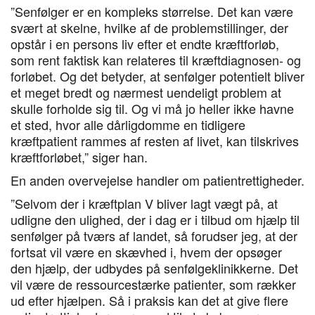
”Senfølger er en kompleks størrelse. Det kan være
svært at skelne, hvilke af de problemstillinger, der
opstår i en persons liv efter et endte kræftforløb,
som rent faktisk kan relateres til kræftdiagnosen- og
forløbet. Og det betyder, at senfølger potentielt bliver
et meget bredt og nærmest uendeligt problem at
skulle forholde sig til. Og vi må jo heller ikke havne
et sted, hvor alle dårligdomme en tidligere
kræftpatient rammes af resten af livet, kan tilskrives
kræftforløbet,” siger han.
En anden overvejelse handler om patientrettigheder.
”Selvom der i kræftplan V bliver lagt vægt på, at
udligne den ulighed, der i dag er i tilbud om hjælp til
senfølger på tværs af landet, så forudser jeg, at der
fortsat vil være en skævhed i, hvem der opsøger
den hjælp, der udbydes på senfølgeklinikkerne. Det
vil være de ressourcestærke patienter, som rækker
ud efter hjælpen. Så i praksis kan det at give flere