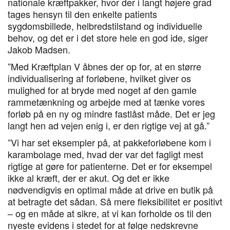
nationale kræftpakker, hvor der i langt højere grad
tages hensyn til den enkelte patients
sygdomsbillede, helbredstilstand og individuelle
behov, og det er i det store hele en god ide, siger
Jakob Madsen.
”Med Kræftplan V åbnes der op for, at en større
individualisering af forløbene, hvilket giver os
mulighed for at bryde med noget af den gamle
rammetænkning og arbejde med at tænke vores
forløb på en ny og mindre fastlåst måde. Det er jeg
langt hen ad vejen enig i, er den rigtige vej at gå.”
”Vi har set eksempler på, at pakkeforløbene kom i
karambolage med, hvad der var det fagligt mest
rigtige at gøre for patienterne. Det er for eksempel
ikke al kræft, der er akut. Og det er ikke
nødvendigvis en optimal måde at drive en butik på
at betragte det sådan. Så mere fleksibilitet er positivt
– og en måde at sikre, at vi kan forholde os til den
nyeste evidens i stedet for at følge nedskrevne