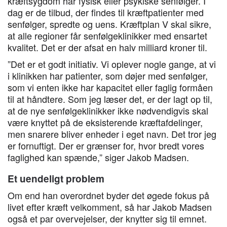
kræftsygdom har fysisk eller psykiske senfølger. I
dag er de tilbud, der findes til kræftpatienter med
senfølger, spredte og uens. Kræftplan V skal sikre,
at alle regioner får senfølgeklinikker med ensartet
kvalitet. Det er der afsat en halv milliard kroner til.
”Det er et godt initiativ. Vi oplever nogle gange, at vi
i klinikken har patienter, som døjer med senfølger,
som vi enten ikke har kapacitet eller faglig formåen
til at håndtere. Som jeg læser det, er der lagt op til,
at de nye senfølgeklinikker ikke nødvendigvis skal
være knyttet på de eksisterende kræftafdelinger,
men snarere bliver enheder i eget navn. Det tror jeg
er fornuftigt. Der er grænser for, hvor bredt vores
faglighed kan spænde,” siger Jakob Madsen.
Et uendeligt problem
Om end han overordnet byder det øgede fokus på
livet efter kræft velkomment, så har Jakob Madsen
også et par overvejelser, der knytter sig til emnet.