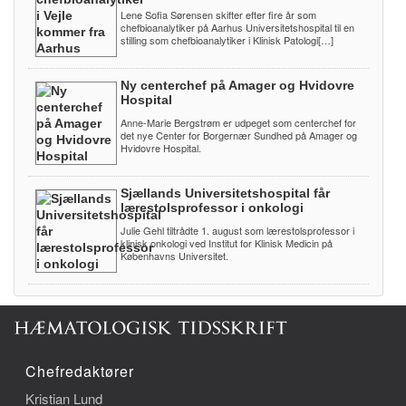
Lene Sofia Sørensen skifter efter fire år som
chefbioanalytiker på Aarhus Universitetshospital til en
stilling som chefbioanalytiker i Klinisk Patologi[…]
Ny centerchef på Amager og Hvidovre
Hospital
Anne-Marie Bergstrøm er udpeget som centerchef for
det nye Center for Borgernær Sundhed på Amager og
Hvidovre Hospital.
Sjællands Universitetshospital får
lærestolsprofessor i onkologi
Julie Gehl tiltrådte 1. august som lærestolsprofessor i
klinisk onkologi ved Institut for Klinisk Medicin på
Københavns Universitet.
Chefredaktører
Kristian Lund