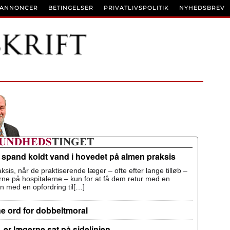
BANNONCER
BETINGELSER
PRIVATLIVSPOLITIK
NYHEDSBREV
n spand koldt vand i hovedet på almen praksis
ksis, når de praktiserende læger – ofte efter lange tilløb –
terne på hospitalerne – kun for at få dem retur med en
n med en opfordring til[…]
ne ord for dobbeltmoral
 er lægerne sat på sidelinjen