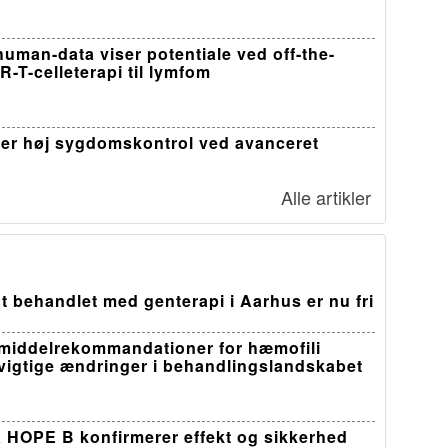
-human-data viser potentiale ved off-the-
R-T-celleterapi til lymfom
er høj sygdomskontrol ved avanceret
Alle artikler
t behandlet med genterapi i Aarhus er nu fri
middelrekommandationer for hæmofili
 vigtige ændringer i behandlingslandskabet
a HOPE B konfirmerer effekt og sikkerhed