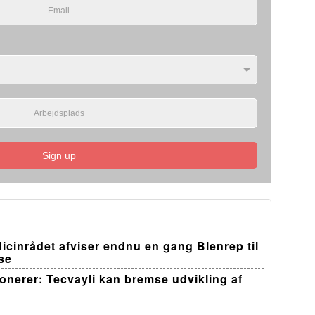
Sign up
edicinrådet afviser endnu en gang Blenrep til
se
ponerer: Tecvayli kan bremse udvikling af