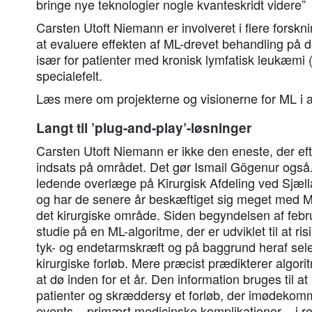
bringe nye teknologier nogle kvanteskridt videre”
Carsten Utoft Niemann er involveret i flere forskni
at evaluere effekten af ML-drevet behandling på
især for patienter med kronisk lymfatisk leukæmi
specialefelt.
Læs mere om projekterne og visionerne for ML i a
Langt til ’plug-and-play’-løsninger
Carsten Utoft Niemann er ikke den eneste, der eft
indsats på området. Det gør Ismail Gögenur også
ledende overlæge på Kirurgisk Afdeling ved Sjælla
og har de senere år beskæftiget sig meget med ML
det kirurgiske område. Siden begyndelsen af februa
studie på en ML-algoritme, der er udviklet til at ris
tyk- og endetarmskræft og på baggrund heraf sele
kirurgiske forløb. Mere præcist prædikterer algorit
at dø inden for et år. Den information bruges til at
patienter og skræddersy et forløb, der imødekomme
events – primært medicinske komplikationer – i relat