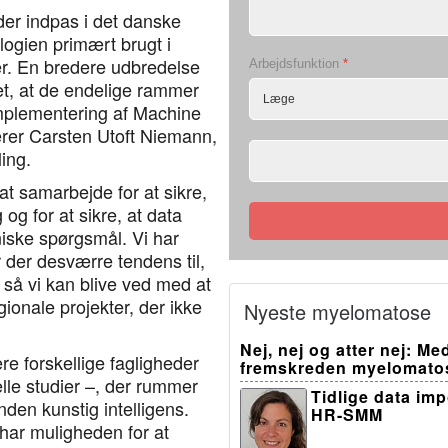
er indpas i det danske
ogien primært brugt i
er. En bredere udbredelse
Arbejdsfunktion
*
det, at de endelige rammer
implementering af Machine
derer Carsten Utoft Niemann,
ing.
 at samarbejde for at sikre,
og for at sikre, at data
iniske spørgsmål. Vi har
 der desværre tendens til,
, så vi kan blive ved med at
egionale projekter, der ikke
Nyeste myelomatose
Nej, nej og atter nej: M
re forskellige fagligheder
fremskreden myelomato
elle studier –, der rummer
Tidlige data im
nden kunstig intelligens.
HR-SMM
har muligheden for at