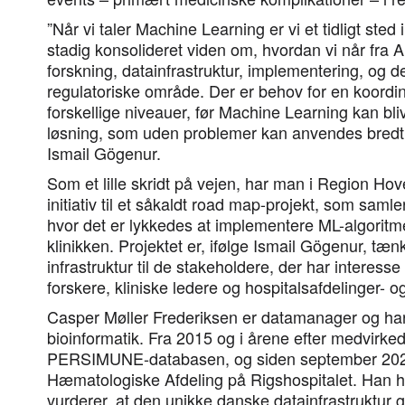
”Når vi taler Machine Learning er vi et tidligt sted
stadig konsolideret viden om, hvordan vi når fra A 
forskning, datainfrastruktur, implementering, og 
regulatoriske område. Der er behov for en koordin
forskellige niveauer, før Machine Learning kan bli
løsning, som uden problemer kan anvendes bredt
Ismail Gögenur.
Som et lille skridt på vejen, har man i Region Ho
initiativ til et såkaldt road map-projekt, som sam
hvor det er lykkedes at implementere ML-algoritme
klinikken. Projektet er, ifølge Ismail Gögenur, tæ
infrastruktur til de stakeholdere, der har interesse
forskere, kliniske ledere og hospitalsafdelinger- og
Casper Møller Frederiksen er datamanager og ha
bioinformatik. Fra 2015 og i årene efter medvirkede
PERSIMUNE-databasen, og siden september 2022 
Hæmatologiske Afdeling på Rigshospitalet. Han har 
vurderer, at den unikke danske datainfrastruktur gi