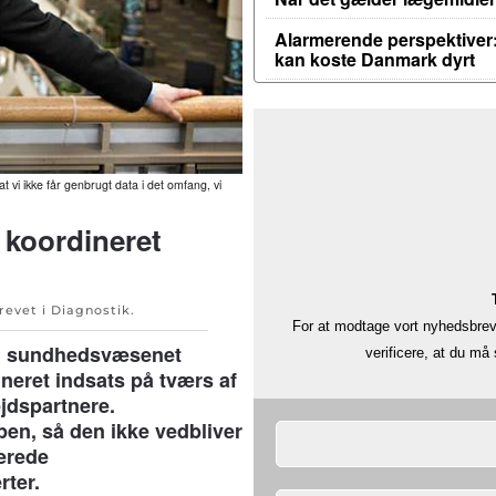
Alarmerende perspektiver:
kan koste Danmark dyrt
t vi ikke får genbrugt data i det omfang, vi
 koordineret
krevet i
Diagnostik
.
For at modtage vort nyhedsbrev 
s i sundhedsvæsenet
verificere, at du m
neret indsats på tværs af
jdspartnere.
pen, så den ikke vedbliver
derede
rter.