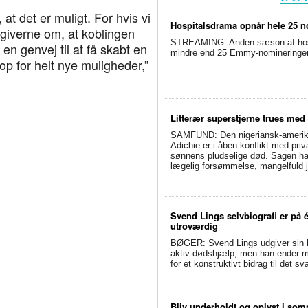
 at det er muligt. For hvis vi
Hospitalsdrama opnår hele 25 no
vgiverne om, at koblingen
STREAMING: Anden sæson af hospit
 genvej til at få skabt en
mindre end 25 Emmy-nomineringer. 
 op for helt nye muligheder,”
Litterær superstjerne trues med
SAMFUND: Den nigeriansk-amerik
Adichie er i åben konflikt med priv
sønnens pludselige død. Sagen har 
lægelig forsømmelse, mangelfuld j
Svend Lings selvbiografi er på 
utroværdig
BØGER: Svend Lings udgiver sin bi
aktiv dødshjælp, men han ender me
for et konstruktivt bidrag til det 
Bliv underholdt og oplyst i so