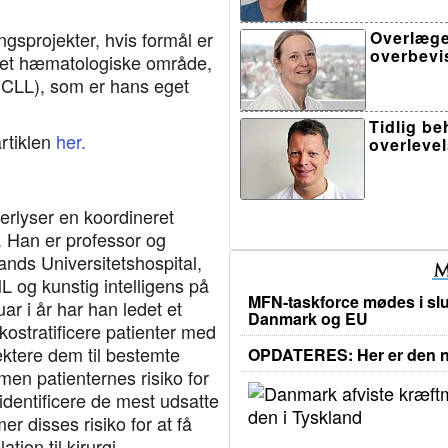
Overlæge
ngsprojekter, hvis formål er
overbevi
 det hæmatologiske område,
 (CLL), som er hans eget
Tidlig b
rtiklen
her.
overleve
erlyser en koordineret
. Han er professor og
nds Universitetshospital,
 og kunstig intelligens på
MFN-taskforce mødes i slu
r i år har han ledet et
Danmark og EU
ikostratificere patienter med
ktere dem til bestemte
OPDATERES: Her er den ny
men patienternes risiko for
 identificere de mest udsatte
r disses risiko for at få
ion til kirurgi.