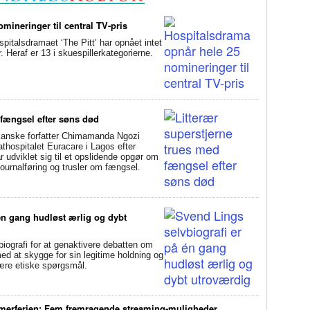
mineringer til central TV-pris
alsdramaet ‘The Pitt’ har opnået intet
Heraf er 13 i skuespillerkategorierne.
 fængsel efter søns død
anske forfatter Chimamanda Ngozi
athospitalet Euracare i Lagos efter
udviklet sig til et opslidende opgør om
ournalføring og trusler om fængsel.
én gang hudløst ærlig og dybt
ografi for at genaktivere debatten om
d at skygge for sin legitime holdning og
svære etiske spørgsmål.
mmerferien: Fem fremragende streaming-muligheder