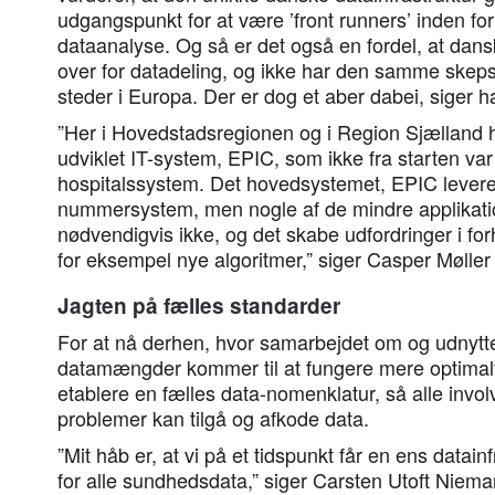
udgangspunkt for at være ’front runners’ inden for
dataanalyse. Og så er det også en fordel, at dans
over for datadeling, og ikke har den samme skep
steder i Europa. Der er dog et aber dabei, siger h
”Her i Hovedstadsregionen og i Region Sjælland h
udviklet IT-system, EPIC, som ikke fra starten var
hospitalssystem. Det hovedsystemet, EPIC leverer
nummersystem, men nogle af de mindre applikati
nødvendigvis ikke, og det skabe udfordringer i forh
for eksempel nye algoritmer,” siger Casper Møll
Jagten på fælles standarder
For at nå derhen, hvor samarbejdet om og udnytte
datamængder kommer til at fungere mere optimalt, 
etablere en fælles data-nomenklatur, så alle invo
problemer kan tilgå og afkode data.
”Mit håb er, at vi på et tidspunkt får en ens datai
for alle sundhedsdata,” siger Carsten Utoft Niema