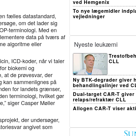
ved Hemgenix
To nye lægemidler indpla
en fælles datastandard,
vejledninger
søge, om det lader sig
OP-terminologi. Med en
plementere data på tværs af
e algoritme eller
Nyeste leukæmi
Trestofbeh
cin, ICD-koder, når vi taler
CLL
for biokemi og
e, at de prøvesvar, der
Ny BTK-degrader giver h
 og kan sammenlignes på
behandlingslinjer ved C
inden for landets grænser,
Dual-target CAR-T giver
en terminologi, hvilket gør
relaps/refraktær CLL
,” siger Casper Møller
Allogen CAR-T viser akt
sprojekt, der undersøger,
atoriesvar angivet som