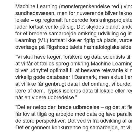
Machine Learning (mønstergenkendelse red.) vind
sundhedsvæsen, men for nuværende bliver teknol
lokale – og regionalt funderede forskningsprojekt
lader fortsat vente på sig. Det skyldes blandt an
for et bredere samarbejde omkring udvikling og 
Learning (ML) fortsat ikke er rigtig på plads, vur
overlæge på Rigshospitalets hæmatologiske afdel
”Vi skal have læger, forskere og data scientists til
at vi får et fælles sprog omkring Machine Learning 
bliver udnyttet optimalt til at besvare relevante kl
virkelig gode databaser i Danmark, men aktuelt er
at vi ikke får genbrugt data i det omfang, vi burde
lære af dem. Typisk isoleres data til lokale eller r
når en videre udbredelse.”
”Det er netop den brede udbredelse – og det at fle
får lov at tilgå og arbejde med data og lave parall
de store perspektiver. Det ved vi fra udvikling af a
Det er gennem konkurrence og samarbejde, at vi 