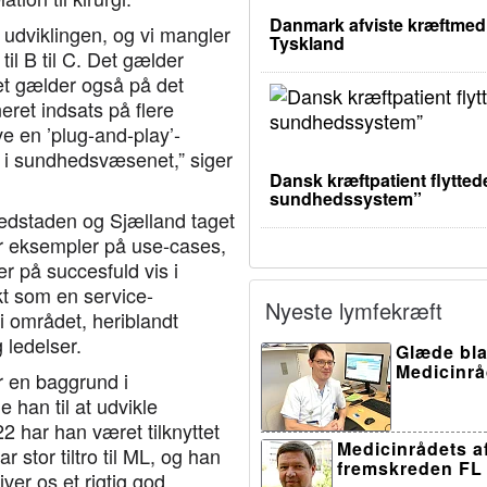
Danmark afviste kræftmedic
 i udviklingen, og vi mangler
Tyskland
til B til C. Det gælder
det gælder også på det
eret indsats på flere
ve en ’plug-and-play’-
 i sundhedsvæsenet,” siger
Dansk kræftpatient flyttede
sundhedssystem”
vedstaden og Sjælland taget
ler eksempler på use-cases,
r på succesfuld vis i
nkt som en service-
Nyeste lymfekræft
 i området, heriblandt
 ledelser.
Glæde bla
Medicinråd
r en baggrund i
 han til at udvikle
har han været tilknyttet
Medicinrådets af
stor tiltro til ML, og han
fremskreden FL 
ver os et rigtig god