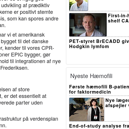
 udvikling af prædiktiv
kerne er positivt stemte
First-in
sis, som kan spores andre
shelf CA
an.
ar vi et amerikansk
 bygget til det danske
PET-styret BrECADD giv
Hodgkin lymfom
, kender til vores CPR-
oner EPIC bygger, gør
old til integrationen af nye
er Frederiksen.
Nyeste Hæmofili
Første hæmofili B-patien
lsen af store
for faktormedicin
er det essentielt at
Nye læge
lverede parter uden
afspejler
nfrastruktur på verdensplan
nn.
End-of-study analyse fr