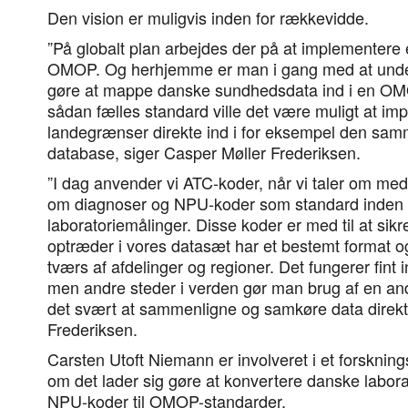
Den vision er muligvis inden for rækkevidde.
”På globalt plan arbejdes der på at implementere 
OMOP. Og herhjemme er man i gang med at under
gøre at mappe danske sundhedsdata ind i en OM
sådan fælles standard ville det være muligt at im
landegrænser direkte ind i for eksempel den samm
database, siger Casper Møller Frederiksen.
”I dag anvender vi ATC-koder, når vi taler om medi
om diagnoser og NPU-koder som standard inden 
laboratoriemålinger. Disse koder er med til at sikr
optræder i vores datasæt har et bestemt format
tværs af afdelinger og regioner. Det fungerer fint 
men andre steder i verden gør man brug af en and
det svært at sammenligne og samkøre data direkte
Frederiksen.
Carsten Utoft Niemann er involveret i et forskning
om det lader sig gøre at konvertere danske labor
NPU-koder til OMOP-standarder.