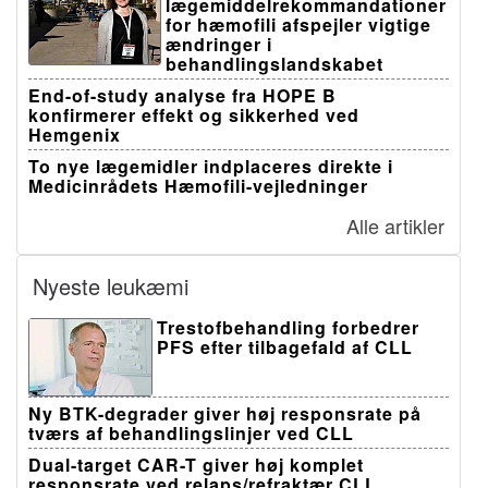
lægemiddelrekommandationer
for hæmofili afspejler vigtige
ændringer i
behandlingslandskabet
End-of-study analyse fra HOPE B
konfirmerer effekt og sikkerhed ved
Hemgenix
To nye lægemidler indplaceres direkte i
Medicinrådets Hæmofili-vejledninger
Alle artikler
Nyeste leukæmi
Trestofbehandling forbedrer
PFS efter tilbagefald af CLL
Ny BTK-degrader giver høj responsrate på
tværs af behandlingslinjer ved CLL
Dual-target CAR-T giver høj komplet
responsrate ved relaps/refraktær CLL