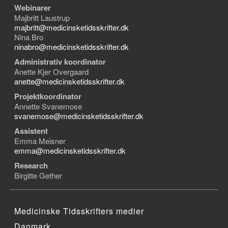
Webinarer
Majbritt Laustrup
majbritt@medicinsketidsskrifter.dk
Nina Bro
ninabro@medicinsketidsskrifter.dk
Administrativ koordinator
Anette Kjer Overgaard
anette@medicinsketidsskrifter.dk
Projektkoordinator
Annette Svanemose
svanemose@medicinsketidsskrifter.dk
Assistent
Emma Meisner
emma@medicinsketidsskrifter.dk
Research
Birgitte Gether
Medicinske Tidsskrifters medier
Danmark