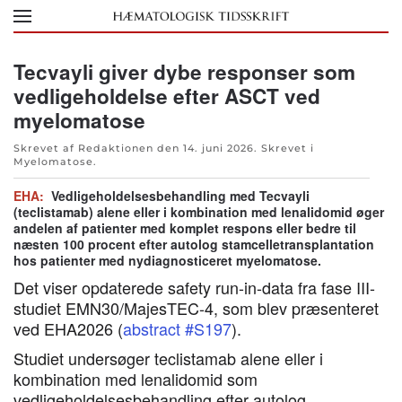
Skip to main content
Tecvayli giver dybe responser som
vedligeholdelse efter ASCT ved
myelomatose
Skrevet af Redaktionen den
14. juni 2026
. Skrevet i
Myelomatose
.
EHA:
Vedligeholdelsesbehandling med Tecvayli
(teclistamab) alene eller i kombination med lenalidomid øger
andelen af patienter med komplet respons eller bedre til
næsten 100 procent efter autolog stamcelletransplantation
hos patienter med nydiagnosticeret myelomatose.
Det viser opdaterede safety run-in-data fra fase III-
studiet EMN30/MajesTEC-4, som blev præsenteret
ved EHA2026 (
abstract #S197
).
Studiet undersøger teclistamab alene eller i
kombination med lenalidomid som
vedligeholdelsesbehandling efter autolog