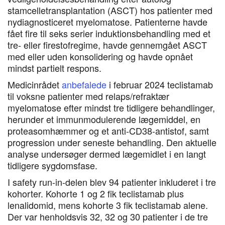
stamcelletransplantation (ASCT) hos patienter med
nydiagnosticeret myelomatose. Patienterne havde
fået fire til seks serier induktionsbehandling med et
tre- eller firestofregime, havde gennemgået ASCT
med eller uden konsolidering og havde opnået
mindst partielt respons.
Medicinrådet
anbefalede
i februar 2024 teclistamab
til voksne patienter med relaps/refraktær
myelomatose efter mindst tre tidligere behandlinger,
herunder et immunmodulerende lægemiddel, en
proteasomhæmmer og et anti-CD38-antistof, samt
progression under seneste behandling. Den aktuelle
analyse undersøger dermed lægemidlet i en langt
tidligere sygdomsfase.
I safety run-in-delen blev 94 patienter inkluderet i tre
kohorter. Kohorte 1 og 2 fik teclistamab plus
lenalidomid, mens kohorte 3 fik teclistamab alene.
Der var henholdsvis 32, 32 og 30 patienter i de tre