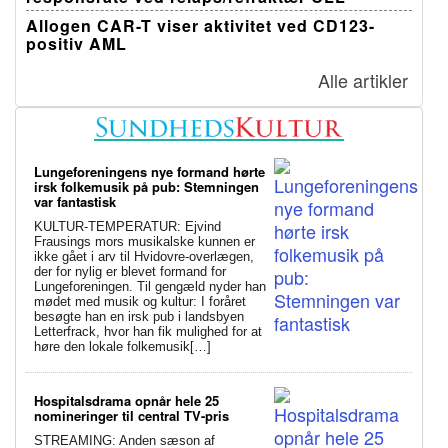
Allogen CAR-T viser aktivitet ved CD123-
positiv AML
Alle artikler
Lungeforeningens nye formand hørte
irsk folkemusik på pub: Stemningen
var fantastisk
KULTUR-TEMPERATUR: Ejvind
Frausings mors musikalske kunnen er
ikke gået i arv til Hvidovre-overlægen,
der for nylig er blevet formand for
Lungeforeningen. Til gengæld nyder han
mødet med musik og kultur: I foråret
besøgte han en irsk pub i landsbyen
Letterfrack, hvor han fik mulighed for at
høre den lokale folkemusik[…]
Hospitalsdrama opnår hele 25
nomineringer til central TV-pris
STREAMING: Anden sæson af