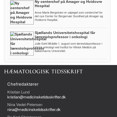
Ny centerchef på Amager og Hvidovre
Hospital
Anne-Marie Bergstrøm er udpeget som centerchef for
det nye Center for Borgernær Sundhed på Amager og
Hvidovre Hospital.
Sjællands Universitetshospital får
lærestolsprofessor i onkologi
Julie Gehl tiltrådte 1. august som lærestolsprofessor i
klinisk onkologi ved Institut for Klinisk Medicin på
Københavns Universitet.
Chefredaktører
Kristian Lund
kristian@medicinsketidsskrifter.dk
Nina Vedel-Petersen
nina@medicinsketidsskrifter.dk
Bo Karl Christensen