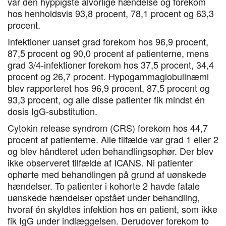
var den hyppigste alvorlige hændelse og forekom
hos henholdsvis 93,8 procent, 78,1 procent og 63,3
procent.
Infektioner uanset grad forekom hos 96,9 procent,
87,5 procent og 90,0 procent af patienterne, mens
grad 3/4-infektioner forekom hos 37,5 procent, 34,4
procent og 26,7 procent. Hypogammaglobulinæmi
blev rapporteret hos 96,9 procent, 87,5 procent og
93,3 procent, og alle disse patienter fik mindst én
dosis IgG-substitution.
Cytokin release syndrom (CRS) forekom hos 44,7
procent af patienterne. Alle tilfælde var grad 1 eller 2
og blev håndteret uden behandlingsophør. Der blev
ikke observeret tilfælde af ICANS. Ni patienter
ophørte med behandlingen på grund af uønskede
hændelser. To patienter i kohorte 2 havde fatale
uønskede hændelser opstået under behandling,
hvoraf én skyldtes infektion hos en patient, som ikke
fik IgG under indlæggelsen. Derudover forekom to