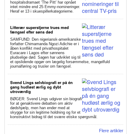
hospitalsdramaet ‘The Pitt’ har opnået
intet mindre end 25 Emmy-nomineringer.
Heraf er 13 i skuespillerkategorierne.
Litterær superstjerne trues med
fængsel efter søns død
SAMFUND: Den nigeriansk-amerikanske
forfatter Chimamanda Ngozi Adichie er i
åben konflikt med privathospitalet
Euracare i Lagos efter sønnens
pludselige død. Sagen har udviklet sig til
et opslidende opgør om lægelig forsømmelse, mangelfuld
journalføring og trusler om fængsel.
Svend Lings selvbiografi er på én
gang hudløst ærlig og dybt
utroværdig
BØGER: Svend Lings udgiver sin biografi
for at genaktivere debatten om aktiv
dødshjælp, men han ender med at
skygge for sin legitime holdning og for et
konstruktivt bidrag til det svære etiske spørgsmål.
Flere artikler