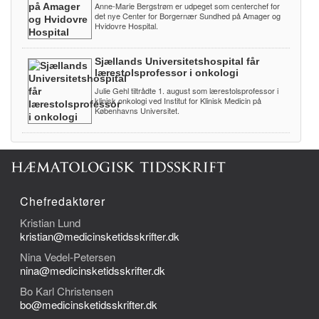
Anne-Marie Bergstrøm er udpeget som centerchef for
det nye Center for Borgernær Sundhed på Amager og
Hvidovre Hospital.
Sjællands Universitetshospital får
lærestolsprofessor i onkologi
Julie Gehl tiltrådte 1. august som lærestolsprofessor i
klinisk onkologi ved Institut for Klinisk Medicin på
Københavns Universitet.
Chefredaktører
Kristian Lund
kristian@medicinsketidsskrifter.dk
Nina Vedel-Petersen
nina@medicinsketidsskrifter.dk
Bo Karl Christensen
bo@medicinsketidsskrifter.dk