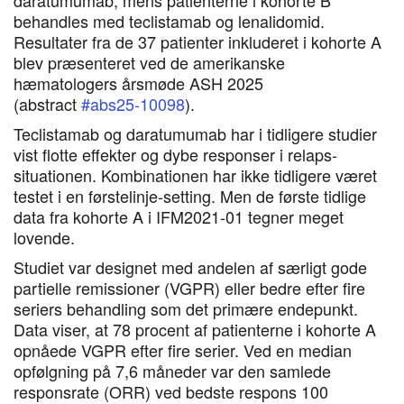
daratumumab, mens patienterne i kohorte B
behandles med teclistamab og lenalidomid.
Resultater fra de 37 patienter inkluderet i kohorte A
blev præsenteret ved de amerikanske
hæmatologers årsmøde ASH 2025
(abstract
#abs25-10098
).
Teclistamab og daratumumab har i tidligere studier
vist flotte effekter og dybe responser i relaps-
situationen. Kombinationen har ikke tidligere været
testet i en førstelinje-setting. Men de første tidlige
data fra kohorte A i IFM2021-01 tegner meget
lovende.
Studiet var designet med andelen af særligt gode
partielle remissioner (VGPR) eller bedre efter fire
seriers behandling som det primære endepunkt.
Data viser, at 78 procent af patienterne i kohorte A
opnåede VGPR efter fire serier. Ved en median
opfølgning på 7,6 måneder var den samlede
responsrate (ORR) ved bedste respons 100