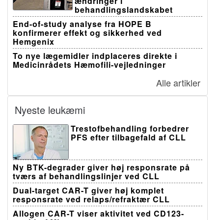
ændringer i
behandlingslandskabet
End-of-study analyse fra HOPE B
konfirmerer effekt og sikkerhed ved
Hemgenix
To nye lægemidler indplaceres direkte i
Medicinrådets Hæmofili-vejledninger
Alle artikler
Nyeste leukæmi
Trestofbehandling forbedrer
PFS efter tilbagefald af CLL
Ny BTK-degrader giver høj responsrate på
tværs af behandlingslinjer ved CLL
Dual-target CAR-T giver høj komplet
responsrate ved relaps/refraktær CLL
Allogen CAR-T viser aktivitet ved CD123-