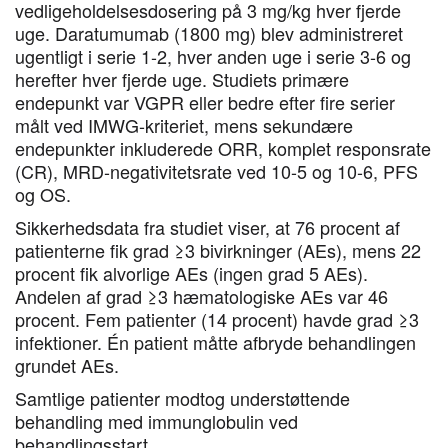
vedligeholdelsesdosering på 3 mg/kg hver fjerde
uge. Daratumumab (1800 mg) blev administreret
ugentligt i serie 1-2, hver anden uge i serie 3-6 og
herefter hver fjerde uge. Studiets primære
endepunkt var VGPR eller bedre efter fire serier
målt ved IMWG-kriteriet, mens sekundære
endepunkter inkluderede ORR, komplet responsrate
(CR), MRD-negativitetsrate ved 10-5 og 10-6, PFS
og OS.
Sikkerhedsdata fra studiet viser, at 76 procent af
patienterne fik grad ≥3 bivirkninger (AEs), mens 22
procent fik alvorlige AEs (ingen grad 5 AEs).
Andelen af grad ≥3 hæmatologiske AEs var 46
procent. Fem patienter (14 procent) havde grad ≥3
infektioner. Én patient måtte afbryde behandlingen
grundet AEs.
Samtlige patienter modtog understøttende
behandling med immunglobulin ved
behandlingsstart.