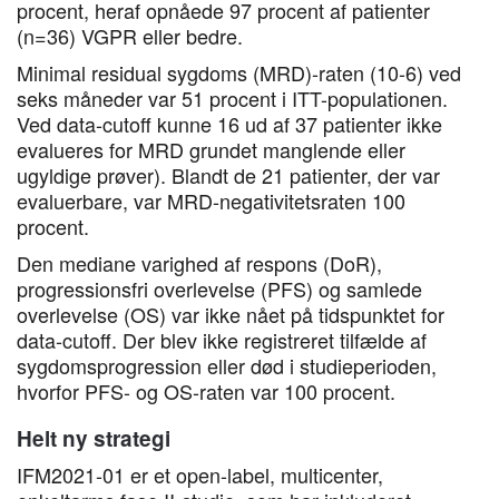
procent, heraf opnåede 97 procent af patienter
(n=36) VGPR eller bedre.
Minimal residual sygdoms (MRD)-raten (10-6) ved
seks måneder var 51 procent i ITT-populationen.
Ved data-cutoff kunne 16 ud af 37 patienter ikke
evalueres for MRD grundet manglende eller
ugyldige prøver). Blandt de 21 patienter, der var
evaluerbare, var MRD-negativitetsraten 100
procent.
Den mediane varighed af respons (DoR),
progressionsfri overlevelse (PFS) og samlede
overlevelse (OS) var ikke nået på tidspunktet for
data-cutoff. Der blev ikke registreret tilfælde af
sygdomsprogression eller død i studieperioden,
hvorfor PFS- og OS-raten var 100 procent.
Helt ny strategi
IFM2021-01 er et open-label, multicenter,