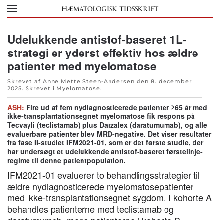
Skip to main content
Udelukkende antistof-baseret 1L-
strategi er yderst effektiv hos ældre
patienter med myelomatose
Skrevet af Anne Mette Steen-Andersen den
8. december
2025
. Skrevet i
Myelomatose
.
ASH:
Fire ud af fem nydiagnosticerede patienter ≥65 år med
ikke-transplantationsegnet myelomatose fik respons på
Tecvayli (teclistamab) plus Darzalex (daratumumab), og alle
evaluerbare patienter blev MRD-negative. Det viser resultater
fra fase II-studiet IFM2021-01, som er det første studie, der
har undersøgt et udelukkende antistof-baseret førstelinje-
regime til denne patientpopulation.
IFM2021-01 evaluerer to behandlingsstrategier til
ældre nydiagnosticerede myelomatosepatienter
med ikke-transplantationsegnet sygdom. I kohorte A
behandles patienterne med teclistamab og