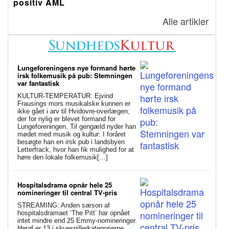
positiv AML
Alle artikler
Lungeforeningens nye formand hørte
irsk folkemusik på pub: Stemningen
var fantastisk
KULTUR-TEMPERATUR: Ejvind
Frausings mors musikalske kunnen er
ikke gået i arv til Hvidovre-overlægen,
der for nylig er blevet formand for
Lungeforeningen. Til gengæld nyder han
mødet med musik og kultur: I foråret
besøgte han en irsk pub i landsbyen
Letterfrack, hvor han fik mulighed for at
høre den lokale folkemusik[…]
Hospitalsdrama opnår hele 25
nomineringer til central TV-pris
STREAMING: Anden sæson af
hospitalsdramaet ‘The Pitt’ har opnået
intet mindre end 25 Emmy-nomineringer.
Heraf er 13 i skuespillerkategorierne.