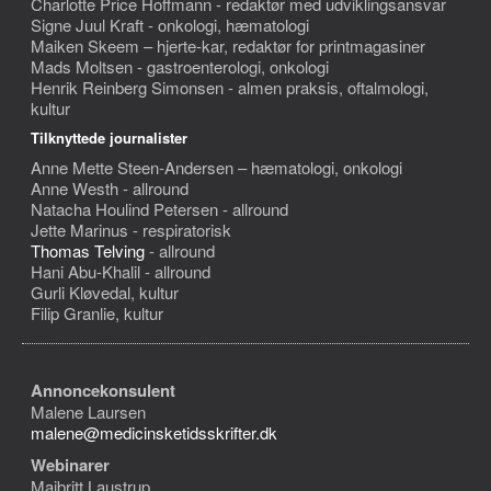
Charlotte Price Hoffmann - redaktør med udviklingsansvar
Signe Juul Kraft - onkologi, hæmatologi
Maiken Skeem – hjerte-kar, redaktør for printmagasiner
Mads Moltsen - gastroenterologi, onkologi
Henrik Reinberg Simonsen - almen praksis, oftalmologi,
kultur
Tilknyttede journalister
Anne Mette Steen-Andersen – hæmatologi, onkologi
Anne Westh - allround
Natacha Houlind Petersen - allround
Jette Marinus - respiratorisk
Thomas Telving
- allround
Hani Abu-Khalil - allround
Gurli Kløvedal, kultur
Filip Granlie, kultur
Annoncekonsulent
Malene Laursen
malene@medicinsketidsskrifter.dk
Webinarer
Majbritt Laustrup