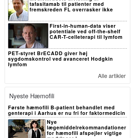
tafasitamab til patienter med
fremskreden FL overrasker ikke
First-in-human-data viser
potentiale ved off-the-shelf
CAR-T-celleterapi til lymfom
PET-styret BrECADD giver høj
sygdomskontrol ved avanceret Hodgkin
lymfom
Alle artikler
Nyeste Hæmofili
Første hæmofili B-patient behandlet med
genterapi i Aarhus er nu fri for faktormedicin
Nye
lægemiddelrekommandationer
for hæmofili afspejler vigtige