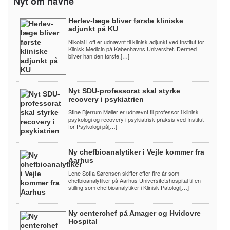
Nyt om navne
Herlev-læge bliver første kliniske
adjunkt på KU
Nikolai Loft er udnævnt til klinisk adjunkt ved Institut for
Klinisk Medicin på Københavns Universitet. Dermed
bliver han den første,[…]
Nyt SDU-professorat skal styrke
recovery i psykiatrien
Stine Bjerrum Møller er udnævnt til professor i klinisk
psykologi og recovery i psykiatrisk praksis ved Institut
for Psykologi på[…]
Ny chefbioanalytiker i Vejle kommer fra
Aarhus
Lene Sofia Sørensen skifter efter fire år som
chefbioanalytiker på Aarhus Universitetshospital til en
stilling som chefbioanalytiker i Klinisk Patologi[…]
Ny centerchef på Amager og Hvidovre
Hospital