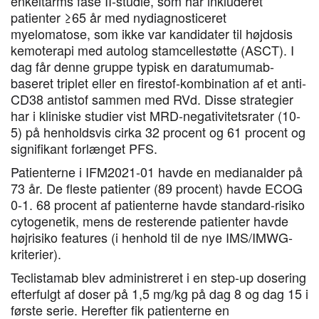
enkeltarms fase II-studie, som har inkluderet
patienter ≥65 år med nydiagnosticeret
myelomatose, som ikke var kandidater til højdosis
kemoterapi med autolog stamcellestøtte (ASCT). I
dag får denne gruppe typisk en daratumumab-
baseret triplet eller en firestof-kombination af et anti-
CD38 antistof sammen med RVd. Disse strategier
har i kliniske studier vist MRD-negativitetsrater (10-
5) på henholdsvis cirka 32 procent og 61 procent og
signifikant forlænget PFS.
Patienterne i IFM2021-01 havde en medianalder på
73 år. De fleste patienter (89 procent) havde ECOG
0-1. 68 procent af patienterne havde standard-risiko
cytogenetik, mens de resterende patienter havde
højrisiko features (i henhold til de nye IMS/IMWG-
kriterier).
Teclistamab blev administreret i en step-up dosering
efterfulgt af doser på 1,5 mg/kg på dag 8 og dag 15 i
første serie. Herefter fik patienterne en