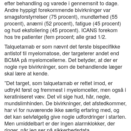
efter behandling og varede i gennemsnit to dage.
Andre hyppigt forekommende bivirkninger var
smagsforstyrrelser (75 procent), mundtørhed (55
procent), anæmi (52 procent), fatigue (45 procent)
og hud eksfoliering (45 procent). ICANS forekom
hos tre patienter (fem procent; alle grad 1/2.
Talquetamab er som nævnt det første bispecifikke
antistof til myelomatose, der targeterer andet end
BCMA på myelomcellerne. Det betyder, at der er
nogle nye bivirkninger, som de behandlende læger
skal lære at kende.
”Det target, som talquetamab er rettet imod, er
udtrykt først og fremmest i myelomceller, men også i
keratiniseret væv. Det vil sige hud, hår, negle,
mundslimhinden. De bivirkninger, det afstedkommer,
har vi for nuværende ikke særlig erfaring med, og
det kan selvfølgelig give nogle udfordringer i starten.
Men umiddelbart er der ingen alarmklokker, der
ringer, når jeg ser på sikkerhedsdata.