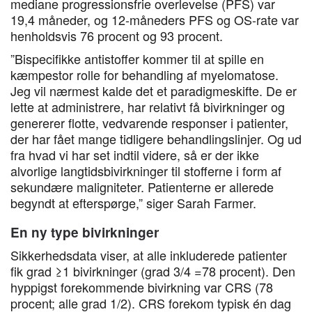
mediane progressionsfrie overlevelse (PFS) var
19,4 måneder, og 12-måneders PFS og OS-rate var
henholdsvis 76 procent og 93 procent.
”Bispecifikke antistoffer kommer til at spille en
kæmpestor rolle for behandling af myelomatose.
Jeg vil nærmest kalde det et paradigmeskifte. De er
lette at administrere, har relativt få bivirkninger og
genererer flotte, vedvarende responser i patienter,
der har fået mange tidligere behandlingslinjer. Og ud
fra hvad vi har set indtil videre, så er der ikke
alvorlige langtidsbivirkninger til stofferne i form af
sekundære maligniteter. Patienterne er allerede
begyndt at efterspørge,” siger Sarah Farmer.
En ny type bivirkninger
Sikkerhedsdata viser, at alle inkluderede patienter
fik grad ≥1 bivirkninger (grad 3/4 =78 procent). Den
hyppigst forekommende bivirkning var CRS (78
procent; alle grad 1/2). CRS forekom typisk én dag