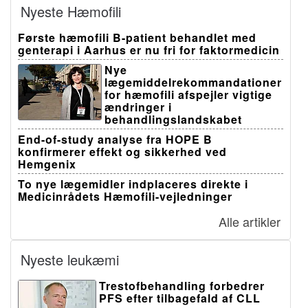
Nyeste Hæmofili
Første hæmofili B-patient behandlet med
genterapi i Aarhus er nu fri for faktormedicin
Nye
lægemiddelrekommandationer
for hæmofili afspejler vigtige
ændringer i
behandlingslandskabet
End-of-study analyse fra HOPE B
konfirmerer effekt og sikkerhed ved
Hemgenix
To nye lægemidler indplaceres direkte i
Medicinrådets Hæmofili-vejledninger
Alle artikler
Nyeste leukæmi
Trestofbehandling forbedrer
PFS efter tilbagefald af CLL