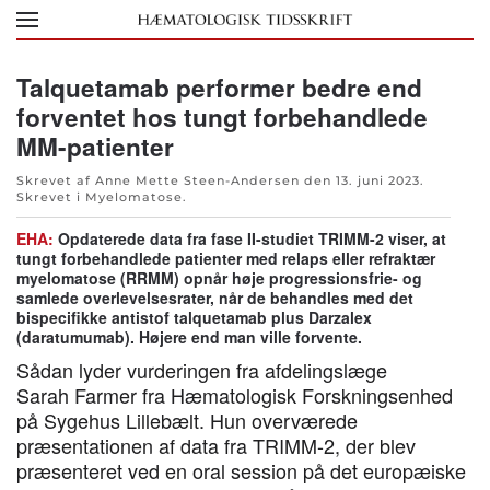
Skip to main content
Talquetamab performer bedre end
forventet hos tungt forbehandlede
MM-patienter
Skrevet af Anne Mette Steen-Andersen den
13. juni 2023
.
Skrevet i
Myelomatose
.
EHA:
Opdaterede data fra fase II-studiet TRIMM-2 viser, at
tungt forbehandlede patienter med relaps eller refraktær
myelomatose (RRMM) opnår høje progressionsfrie- og
samlede overlevelsesrater, når de behandles med det
bispecifikke antistof talquetamab plus Darzalex
(daratumumab). Højere end man ville forvente.
Sådan lyder vurderingen fra afdelingslæge
Sarah Farmer fra Hæmatologisk Forskningsenhed
på Sygehus Lillebælt. Hun overværede
præsentationen af data fra TRIMM-2, der blev
præsenteret ved en oral session på det europæiske