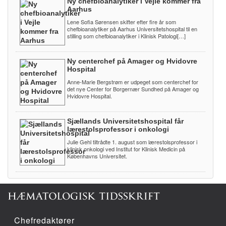
Ny chefbioanalytiker i Vejle kommer fra
Aarhus
Lene Sofia Sørensen skifter efter fire år som
chefbioanalytiker på Aarhus Universitetshospital til en
stilling som chefbioanalytiker i Klinisk Patologi[…]
Ny centerchef på Amager og Hvidovre
Hospital
Anne-Marie Bergstrøm er udpeget som centerchef for
det nye Center for Borgernær Sundhed på Amager og
Hvidovre Hospital.
Sjællands Universitetshospital får
lærestolsprofessor i onkologi
Julie Gehl tiltrådte 1. august som lærestolsprofessor i
klinisk onkologi ved Institut for Klinisk Medicin på
Københavns Universitet.
Chefredaktører