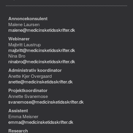
Annoncekonsulent
Malene Laursen
malene@medicinsketidsskrifter.dk
Webinarer
Majbritt Laustrup
majbritt@medicinsketidsskrifter.dk
Nina Bro
ninabro@medicinsketidsskrifter.dk
Administrativ koordinator
Anette Kjer Overgaard
anette@medicinsketidsskrifter.dk
Projektkoordinator
Annette Svanemose
svanemose@medicinsketidsskrifter.dk
Assistent
Emma Meisner
emma@medicinsketidsskrifter.dk
Research