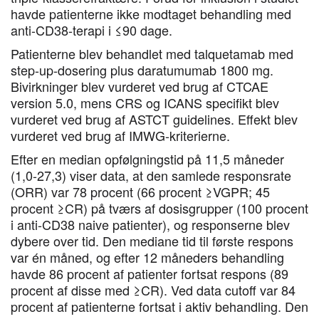
havde patienterne ikke modtaget behandling med
anti-CD38-terapi i ≤90 dage.
Patienterne blev behandlet med talquetamab med
step-up-dosering plus daratumumab 1800 mg.
Bivirkninger blev vurderet ved brug af CTCAE
version 5.0, mens CRS og ICANS specifikt blev
vurderet ved brug af ASTCT guidelines. Effekt blev
vurderet ved brug af IMWG-kriterierne.
Efter en median opfølgningstid på 11,5 måneder
(1,0-27,3) viser data, at den samlede responsrate
(ORR) var 78 procent (66 procent ≥VGPR; 45
procent ≥CR) på tværs af dosisgrupper (100 procent
i anti-CD38 naive patienter), og responserne blev
dybere over tid. Den mediane tid til første respons
var én måned, og efter 12 måneders behandling
havde 86 procent af patienter fortsat respons (89
procent af disse med ≥CR). Ved data cutoff var 84
procent af patienterne fortsat i aktiv behandling. Den