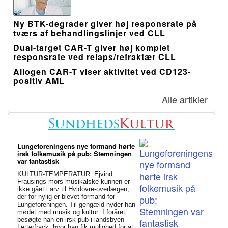
Ny BTK-degrader giver høj responsrate på
tværs af behandlingslinjer ved CLL
Dual-target CAR-T giver høj komplet
responsrate ved relaps/refraktær CLL
Allogen CAR-T viser aktivitet ved CD123-
positiv AML
Alle artikler
Lungeforeningens nye formand hørte
irsk folkemusik på pub: Stemningen
var fantastisk
KULTUR-TEMPERATUR: Ejvind
Frausings mors musikalske kunnen er
ikke gået i arv til Hvidovre-overlægen,
der for nylig er blevet formand for
Lungeforeningen. Til gengæld nyder han
mødet med musik og kultur: I foråret
besøgte han en irsk pub i landsbyen
Letterfrack, hvor han fik mulighed for at