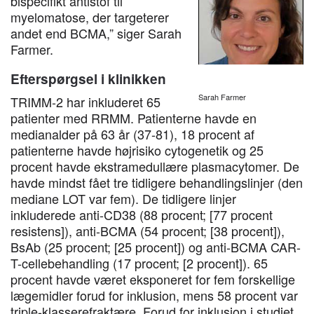
bispecifikt antistof til
myelomatose, der targeterer
andet end BCMA,” siger Sarah
Farmer.
Efterspørgsel i klinikken
Sarah Farmer
TRIMM-2 har inkluderet 65
patienter med RRMM. Patienterne havde en
medianalder på 63 år (37-81), 18 procent af
patienterne havde højrisiko cytogenetik og 25
procent havde ekstramedullære plasmacytomer. De
havde mindst fået tre tidligere behandlingslinjer (den
mediane LOT var fem). De tidligere linjer
inkluderede anti-CD38 (88 procent; [77 procent
resistens]), anti-BCMA (54 procent; [38 procent]),
BsAb (25 procent; [25 procent]) og anti-BCMA CAR-
T-cellebehandling (17 procent; [2 procent]). 65
procent havde været eksponeret for fem forskellige
lægemidler forud for inklusion, mens 58 procent var
triple-klasserefraktære. Forud for inklusion i studiet