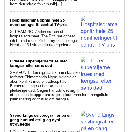
høre den lokale folkemusik[…]
Hospitalsdrama opnår hele 25
nomineringer til central TV-pris
STREAMING: Anden sæson af
hospitalsdramaet ‘The Pitt’ har opnået
intet mindre end 25 Emmy-nomineringer.
Heraf er 13 i skuespillerkategorierne.
Litterær superstjerne trues med
fængsel efter søns død
SAMFUND: Den nigeriansk-amerikanske
forfatter Chimamanda Ngozi Adichie er i
åben konflikt med privathospitalet
Euracare i Lagos efter sønnens
pludselige død. Sagen har udviklet sig til
et opslidende opgør om lægelig forsømmelse, mangelfuld
journalføring og trusler om fængsel.
Svend Lings selvbiografi er på én
gang hudløst ærlig og dybt
utroværdig
BØGER: Svend Lings udgiver sin biografi