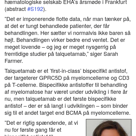
hæmatologiske selskab EHA’s årsmøde i Frankfurt
(abstract
#S192
).
”Det er imponerende flotte data, når man tænker på,
at det er tungt behandlede patienter, der får
behandlingen. Her sætter vi normalvis ikke baren så
højt. Behandlingen virker bedre end ventet. Det er
meget lovende – og jeg er meget nysgerrig på
fremtidige studier på talquetamab,” siger Sarah
Farmer.
Talquetamab er et ’first-in-class’ bispecifikt antistof,
der targeterer GPRC5D på myelomcellerne og CD3
på T-cellerne. Bispecifikke antistoffer til behandling
af myelomatose har været under udvikling i flere år
nu, men talquetamab er det første bispecifikke
antistof – der er så langt i udviklingen – som binder
sig til et andet target end BCMA på myelomcellerne.
”Det er rigtig spændende, at vi
nu for første gang får et