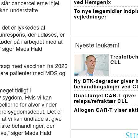
ved Hemgenix
slår cancercellerne ihjel.
kan understøtte
To nye lægemidler indpla
vejledninger
m det er lykkedes at
munrespons, der udløses, er
 støder på i arbejdet med at
Nyeste leukæmi
,” siger Mads Hald
Trestofbeh
CLL
-forsøg med vaccinen fra 2026
kludere patienter med MDS og
Ny BTK-degrader giver h
behandlingslinjer ved C
eget tidligt i
Dual-target CAR-T giver
iv sygdom. Hvis vi kan
relaps/refraktær CLL
llerne for alvor vinder
Allogen CAR-T viser akt
ndre sygdomsdebut. Det er
 at vi kan undlade at give
iske behandlinger, der
tive,” siger Mads Hald