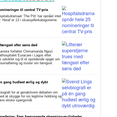
mineringer til central TV-pris
alsdramaet ‘The Pitt’ har opnået intet
Heraf er 13 i skuespillerkategorierne.
 fængsel efter søns død
anske forfatter Chimamanda Ngozi
athospitalet Euracare i Lagos efter
udviklet sig til et opslidende opgør om
ournalføring og trusler om fængsel.
én gang hudløst ærlig og dybt
ografi for at genaktivere debatten om
d at skygge for sin legitime holdning og
svære etiske spørgsmål.
mmerferien: Fem fremragende streaming-muligheder