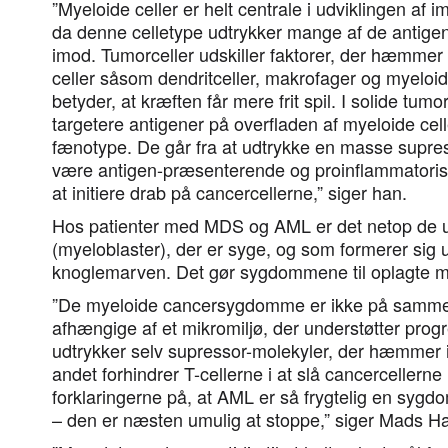
”Myeloide celler er helt centrale i udviklingen a
da denne celletype udtrykker mange af de antigene
imod. Tumorceller udskiller faktorer, der hæmmer 
celler såsom dendritceller, makrofager og myeloide
betyder, at kræften får mere frit spil. I solide tumor
targetere antigener på overfladen af myeloide ce
fænotype. De går fra at udtrykke en masse supress
være antigen-præsenterende og proinflammatorisk
at initiere drab på cancercellerne,” siger han.
Hos patienter med MDS og AML er det netop de 
(myeloblaster), der er syge, og som formerer sig u
knoglemarven. Det gør sygdommene til oplagte mål
”De myeloide cancersygdomme er ikke på samm
afhængige af et mikromiljø, der understøtter prog
udtrykker selv supressor-molekyler, der hæmmer 
andet forhindrer T-cellerne i at slå cancercellerne 
forklaringerne på, at AML er så frygtelig en syg
– den er næsten umulig at stoppe,” siger Mads H