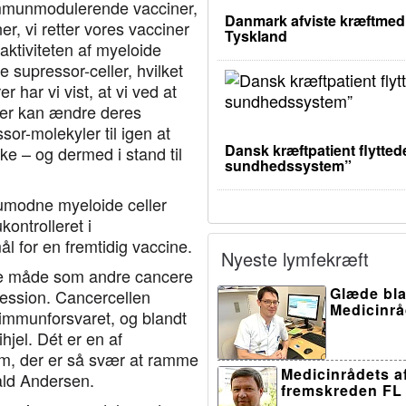
f immunmodulerende vacciner,
Danmark afviste kræftmedic
r, vi retter vores vacciner
Tyskland
aktiviteten af myeloide
 supressor-celler, hvilket
er har vi vist, at vi ved at
ller kan ændre deres
or-molekyler til igen at
Dansk kræftpatient flyttede
e – og dermed i stand til
sundhedssystem”
umodne myeloide celler
kontrolleret i
 for en fremtidig vaccine.
Nyeste lymfekræft
e måde som andre cancere
Glæde bla
ression. Cancercellen
Medicinråd
immunforsvaret, og blandt
ihjel. Dét er en af
dom, der er så svær at ramme
Medicinrådets af
ald Andersen.
fremskreden FL 