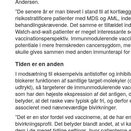
Andersen.
”De senere år er man blevet i stand til at kortlæ
risikostratificere patienter med MDS og AML, inde
behandlingskrævende. Det samme er tilfældet ind
Watch-and-wait-patienter er meget interessante se
vaccinationsperspektiv. Immunmodulerende vacci
potentiale i mere fremskreden cancersygdom, men 
skulle gives sammen med anden immunterapi for a
Tiden er en anden
I modsætning til eksempelvis antistoffer og inhibito
blokerer funktionen af samtlige target-molekyler (o
udtrykt), så targeterer de immunmodulerende vacc
som har den højeste ekspression af det antigen, d
betyder, at det raske væv typisk går fri, og derfor
associeret med nævneværdige bivirkninger.
”Det er en stor fordel ved vaccinerne, at de har en
bivirkningsprofil. Det betyder blandt andet, at vi k
dem i de meget tidlige settings, hvor patienterne 