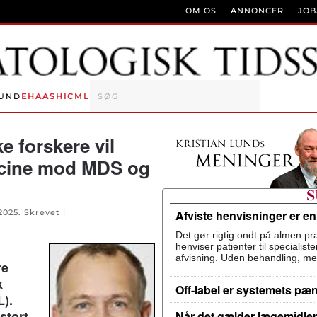
OM OS
ANNONCER
JO
UND
EHA
ASH
ICML
 forskere vil
cine mod MDS og
2025
. Skrevet i
Afviste henvisninger er e
Det gør rigtig ondt på almen pra
henviser patienter til specialis
afvisning. Uden behandling, me
re
k
Off-label er systemets pæ
).
stort –
Når det gælder lægemidler,