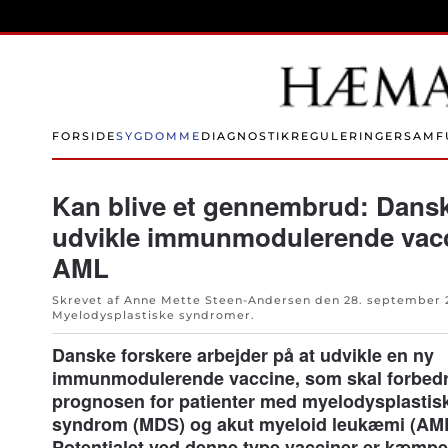
Skip to main content
FORSIDE
SYGDOMME
DIAGNOSTIK
REGULERINGER
SAMF
Kan blive et gennembrud: Danske
udvikle immunmodulerende vac
AML
Skrevet af Anne Mette Steen-Andersen den
28. september 
Myelodysplastiske syndromer
.
Danske forskere arbejder på at udvikle en ny
immunmodulerende vaccine, som skal forbed
prognosen for patienter med myelodysplastis
syndrom (MDS) og akut myeloid leukæmi (AML
Potentialet ved denne type vacciner er kæmpe