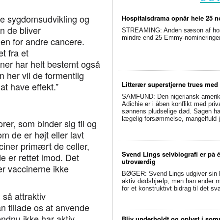
gge sygdomsudvikling og
Hospitalsdrama opnår hele 25 no
n de bliver
STREAMING: Anden sæson af hospit
mindre end 25 Emmy-nomineringer. 
en for andre cancere.
t fra et
ner har helt bestemt også
her vil de formentlig
Litterær superstjerne trues med
t have effekt.”
SAMFUND: Den nigeriansk-amerik
Adichie er i åben konflikt med priv
sønnens pludselige død. Sagen har 
lægelig forsømmelse, mangelfuld j
rer, som binder sig til og
m de er højt eller lavt
iner primært de celler,
Svend Lings selvbiografi er på 
e er rettet imod. Det
utroværdig
 er vaccinerne ikke
BØGER: Svend Lings udgiver sin bi
aktiv dødshjælp, men han ender me
for et konstruktivt bidrag til det 
 så attraktiv
an tillade os at anvende
endnu ikke har aktiv
Bliv underholdt og oplyst i so