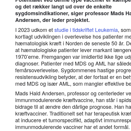
og det rækker langt ud over de enkelte
sygdomsindikationer, siger professor Mads H
Andersen, der leder projektet.
I 2023 udkom et
studie i tidskriftet Leukemia
, som
kortlagt udviklingen i overlevelse hos patienter m
hæmatologisk kræft i Norden de seneste 50 år. De
at hæmatologiske patienter lever markant længere
1970’erne. Fremgangen var imidlertid ikke lige u
diagnoser. Patienter med MDS og AML har således
femårsoverlevelse. Sygdommenes hastige progres
resistensudvikling betyder, at der fortsat er en bet
med MDS og især AML, som mangler effektive beh
Mads Hald Andersen, professor og centerleder v
immunmodulerende kræftvaccine, han står i spidse
bidrage til at ændre den dårlige prognose. Han har
kræftvacciner. Traditionelt set har terapeutisk kræf
at inducere et tumorspecifikt, adaptivt immunres
immunmodulerende vacciner har et andet formål