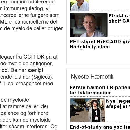
 for en immunmodulerende
en immunregulering, vi
 cancercellerne fungere som
First-in
ML er cancercellerne det
shelf CA
m de myeloide celler bruger
PET-styret BrECADD giv
Hodgkin lymfom
legaer fra CCIT-DK på at
 de myeloide antigener,
mod. De har særligt
Nyeste Hæmofili
ende lektiner (Siglecs).
å T-celleresponset mod
Første hæmofili B-patien
for faktormedicin
at de myeloide
Nye læge
 at ramme celler, der
afspejler
balance og forhindre
falder, kan de myeloide
ffer såsom interferon. Og
End-of-study analyse fr