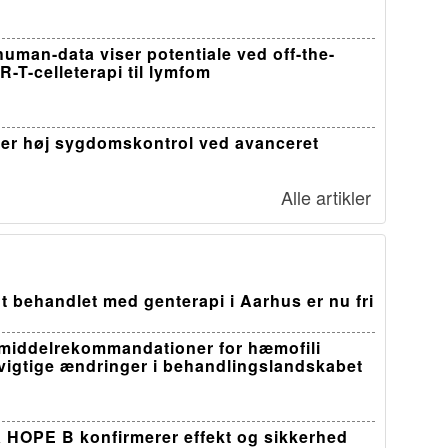
-human-data viser potentiale ved off-the-
R-T-celleterapi til lymfom
er høj sygdomskontrol ved avanceret
Alle artikler
t behandlet med genterapi i Aarhus er nu fri
middelrekommandationer for hæmofili
 vigtige ændringer i behandlingslandskabet
a HOPE B konfirmerer effekt og sikkerhed