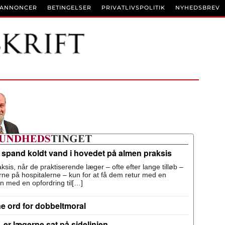
BANNONCER
BETINGELSER
PRIVATLIVSPOLITIK
NYHEDSBREV
n spand koldt vand i hovedet på almen praksis
ksis, når de praktiserende læger – ofte efter lange tilløb –
terne på hospitalerne – kun for at få dem retur med en
n med en opfordring til[…]
ne ord for dobbeltmoral
 er lægerne sat på sidelinjen