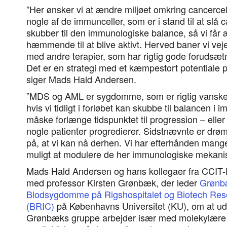
”Her ønsker vi at ændre miljøet omkring cancercell
nogle af de immunceller, som er i stand til at slå c
skubber til den immunologiske balance, så vi får æ
hæmmende til at blive aktivt. Herved baner vi veje
med andre terapier, som har rigtig gode forudsætnin
Det er en strategi med et kæmpestort potentiale p
siger Mads Hald Andersen.
”MDS og AML er sygdomme, som er rigtig vanskel
hvis vi tidligt i forløbet kan skubbe til balancen i
måske forlænge tidspunktet til progression – eller
nogle patienter progredierer. Sidstnævnte er drøm
på, at vi kan nå derhen. Vi har efterhånden mange 
muligt at modulere de her immunologiske mekani
Mads Hald Andersen og hans kollegaer fra CCIT
med professor Kirsten Grønbæk, der leder
Grønbæ
Blodsygdomme på Rigshospitalet og Biotech Res
(BRIC)
på Københavns Universitet (KU), om at udv
Grønbæks gruppe arbejder især med molekylære