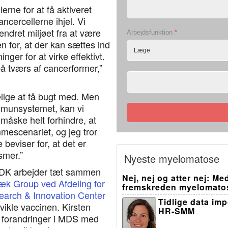
erne for at få aktiveret
ancercellerne ihjel. Vi
ndret miljøet fra at være
Arbejdsfunktion
*
n for, at der kan sættes ind
ger for at virke effektivt.
å tværs af cancerformer,”
ige at få bugt med. Men
 immunsystemet, kan vi
 måske helt forhindre, at
mescenariet, og jeg tror
beviser for, at det er
smer.”
Nyeste myelomatose
-DK arbejder tæt sammen
Nej, nej og atter nej: M
k Group ved Afdeling for
fremskreden myelomato
earch & Innovation Center
Tidlige data im
ikle vaccinen. Kirsten
HR-SMM
 forandringer i MDS med