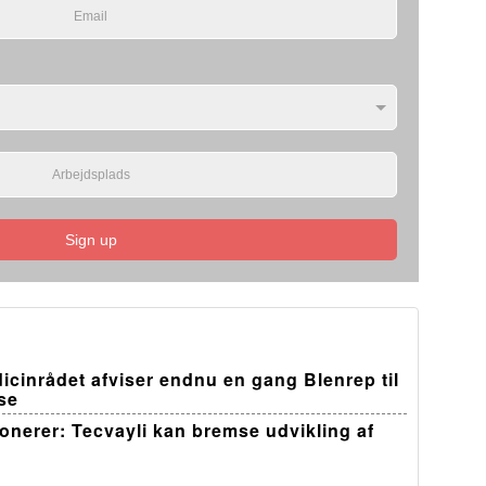
Sign up
edicinrådet afviser endnu en gang Blenrep til
se
ponerer: Tecvayli kan bremse udvikling af