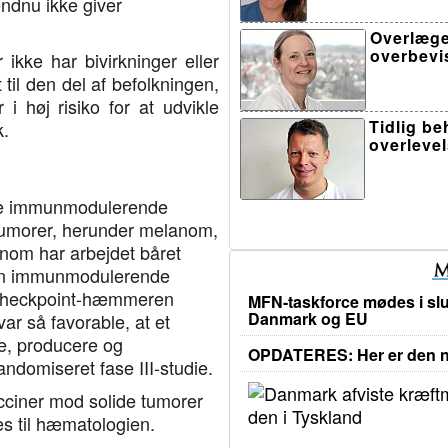
ndnu ikke giver
Overlæge
overbevi
r ikke har bivirkninger eller
 til den del af befolkningen,
 høj risiko for at udvikle
Tidlig b
æk.
overleve
kle immunmodulerende
e tumorer, herunder melanom,
nom har arbejdet båret
t en immunmodulerende
heckpoint-hæmmeren
MFN-taskforce mødes i slu
Danmark og EU
ar så favorable, at et
le, producere og
OPDATERES: Her er den ny
ndomiseret fase III-studie.
ciner mod solide tumorer
es til hæmatologien.