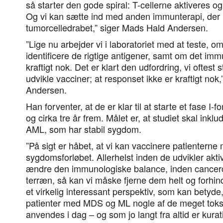
så starter den gode spiral: T-cellerne aktiveres og 
Og vi kan sætte ind med anden immunterapi, der 
tumorcelledrabet,” siger Mads Hald Andersen.
”Lige nu arbejder vi i laboratoriet med at teste, o
identificere de rigtige antigener, samt om det im
kraftigt nok. Det er klart den udfordring, vi oftest
udvikle vacciner; at responset ikke er kraftigt nok
Andersen.
Han forventer, at de er klar til at starte et fase I
og cirka tre år frem. Målet er, at studiet skal in
AML, som har stabil sygdom.
”På sigt er håbet, at vi kan vaccinere patienterne m
sygdomsforløbet. Allerhelst inden de udvikler akt
ændre den immunologiske balance, inden cancerce
terræn, så kan vi måske fjerne dem helt og forhi
et virkelig interessant perspektiv, som kan betyde,
patienter med MDS og ML nogle af de meget toks
anvendes i dag – og som jo langt fra altid er kura