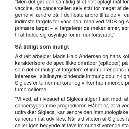
”Men det gør den samtidig til et helt oplagt mål
vaccine, da cancercellen selv står for meget af d
gerne vil ændre på. I de fleste andre tilfælde vil
indirekte targets for vaccinen, men ved MDS og A
primære target – vi targeterer de mekanismer, so
til at holde sig usynlige for immunforsvaret.”
Så tidligt som muligt
Aktuelt arbejder Mads Hald Andersen og hans kol
karakterisere de specifikke områder (epitoper) på
som det er muligt at targetere et immunrespons i
interesse i sialinsyre-bindende immunglobulin-lign
Siglecs er tumormarkører og virker hæmmende p
tumorcellerne.
”Vi ved, at niveauet af Siglecs stiger i takt med, 
cancersygdomme progredierer. Håbet er, at vi ved
udtrykker Siglecs, kan ændre den immunologiske 
canceren i at udvikles. Når aktiviteten af Siglecs 
celler igen begynde at lave immunaktiverende sto