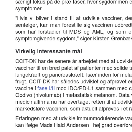
særligt fokus på de præ-faser, hvor sygdommen e
symptomer.
"Hvis vi bliver i stand til at udvikle vacciner, de
senfølger, kan man forestille sig vaccinen udbredt
som har forstadier til MDS og AML, og som er i
symptomgivende sygdom," siger Kirsten Grønb
Virkelig interessante mål
CCIT-DK har de senere år arbejdet med at udvi
vacciner til en bred palet af patienter med solid
lungekræft og pancreaskræft. Især inden for mela
frugt. CCIT-DK har således udviklet og afprøve
vaccine i
fase I/II
mod IDO/PD-L1 sammen med c
Opdivo (nivolumab) i metastatisk melanom. Data v
medicinalfirma nu har overtaget retten til at udvik
markedsføre vaccinen, som aktuelt afprøves i et ra
Erfaringen med at udvikle immunmodulerende vac
kan ifølge Mads Hald Andersen i høj grad overfør