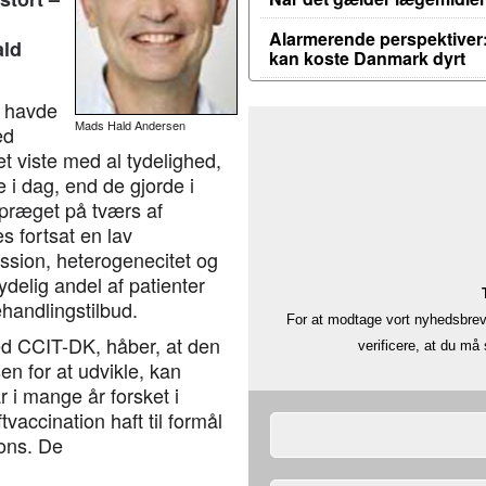
Alarmerende perspektiver:
ald
kan koste Danmark dyrt
 havde
Mads Hald Andersen
ed
t viste med al tydelighed,
 i dag, end de gjorde i
dpræget på tværs af
 fortsat en lav
sion, heterogenecitet og
ydelig andel af patienter
andlingstilbud.
For at modtage vort nyhedsbrev 
ed CCIT-DK, håber, at den
verificere, at du m
n for at udvikle, kan
 i mange år forsket i
tvaccination haft til formål
pons. De
.