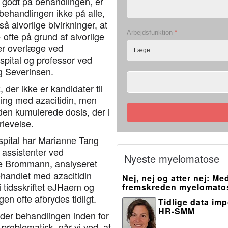
 godt på behandlingen, er
ehandlingen ikke på alle,
å alvorlige bivirkninger, at
Arbejdsfunktion
*
ofte på grund af alvorlige
ger overlæge ved
pital og professor ved
ng Severinsen.
 der ikke er kandidater til
ling med azacitidin, men
 den kumulerede dosis, der i
levelse.
ospital har Marianne Tang
 assistenter ved
Nyeste myelomatose
ne Brommann, analyseret
handlet med azacitidin
Nej, nej og atter nej: M
i tidsskriftet eJHaem og
fremskreden myelomato
gen ofte afbrydes tidligt.
Tidlige data im
HR-SMM
ryder behandlingen inden for
r problematisk, når vi ved, at