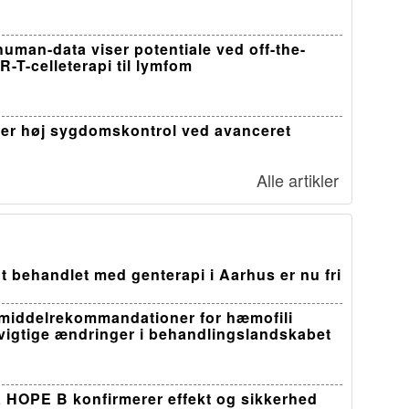
-human-data viser potentiale ved off-the-
R-T-celleterapi til lymfom
er høj sygdomskontrol ved avanceret
Alle artikler
t behandlet med genterapi i Aarhus er nu fri
middelrekommandationer for hæmofili
 vigtige ændringer i behandlingslandskabet
a HOPE B konfirmerer effekt og sikkerhed