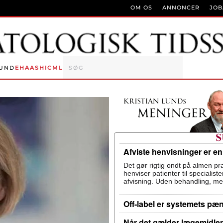
OM OS
ANNONCER
JO
UND
EHA
ASH
ICML
Afviste henvisninger er e
Det gør rigtig ondt på almen pra
henviser patienter til specialis
afvisning. Uden behandling, me
Off-label er systemets pæ
Når det gælder lægemidler,