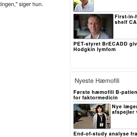
ingen," siger hun.
First-in
shelf CA
PET-styret BrECADD giv
Hodgkin lymfom
Nyeste Hæmofili
Første hæmofili B-patien
for faktormedicin
Nye læge
afspejler
End-of-study analyse fr