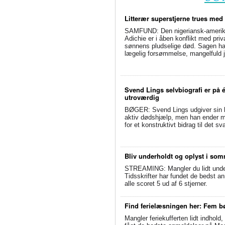
Litterær superstjerne trues med
SAMFUND: Den nigeriansk-amerik
Adichie er i åben konflikt med priv
sønnens pludselige død. Sagen har 
lægelig forsømmelse, mangelfuld j
Svend Lings selvbiografi er på 
utroværdig
BØGER: Svend Lings udgiver sin bi
aktiv dødshjælp, men han ender me
for et konstruktivt bidrag til det 
Bliv underholdt og oplyst i so
STREAMING: Mangler du lidt underh
Tidsskrifter har fundet de bedst 
alle scoret 5 ud af 6 stjerner.
Find ferielæsningen her: Fem b
Mangler feriekufferten lidt indhold