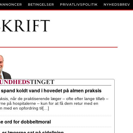
BANNONCER
BETINGELSER
PRIVATLIVSPOLITIK
NYHEDSBREV
n spand koldt vand i hovedet på almen praksis
ksis, når de praktiserende læger – ofte efter lange tilløb –
terne på hospitalerne – kun for at få dem retur med en
n med en opfordring til[…]
ne ord for dobbeltmoral
 er lægerne sat på sidelinjen