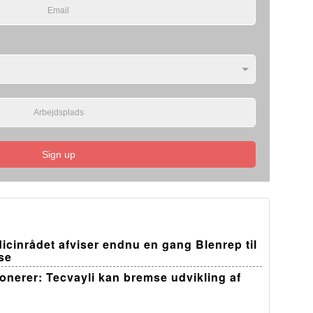
Sign up
edicinrådet afviser endnu en gang Blenrep til
se
ponerer: Tecvayli kan bremse udvikling af