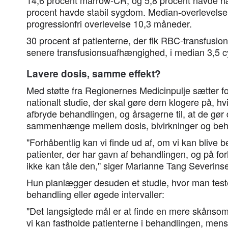
14,6 procent marrow-CR, og 5,8 procent havde h
procent havde stabil sygdom. Median-overlevelse
progressionfri overlevelse 10,3 måneder.
30 procent af patienterne, der fik RBC-transfusion
senere transfusionsuafhængighed, i median 3,5 c
Lavere dosis, samme effekt?
Med støtte fra Regionernes Medicinpulje sætter fo
nationalt studie, der skal gøre dem klogere på, hv
afbryde behandlingen, og årsagerne til, at de gør
sammenhænge mellem dosis, bivirkninger og beha
"Forhåbentlig kan vi finde ud af, om vi kan blive be
patienter, der har gavn af behandlingen, og på 
ikke kan tåle den," siger Marianne Tang Severins
Hun planlægger desuden et studie, hvor man teste
behandling eller øgede intervaller:
"Det langsigtede mål er at finde en mere skånsom
vi kan fastholde patienterne i behandlingen, me