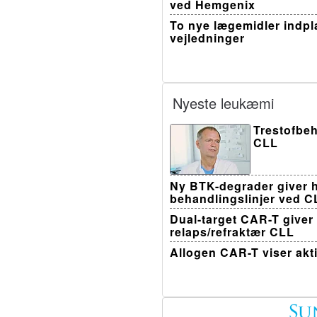
ved Hemgenix
To nye lægemidler indpla
vejledninger
Nyeste leukæmi
Trestofbeh
CLL
Ny BTK-degrader giver h
behandlingslinjer ved C
Dual-target CAR-T giver
relaps/refraktær CLL
Allogen CAR-T viser akt