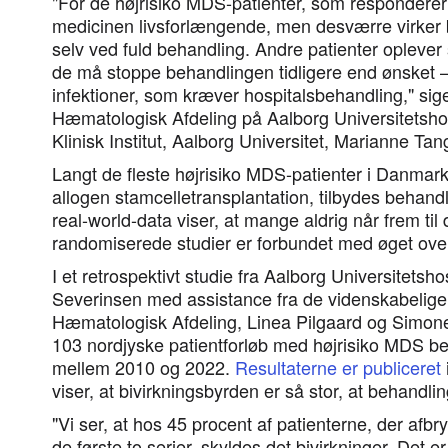
"For de højrisiko MDS-patienter, som responderer
medicinen livsforlængende, men desværre virker b
selv ved fuld behandling. Andre patienter oplever s
de må stoppe behandlingen tidligere end ønsket – 
infektioner, som kræver hospitalsbehandling," si
Hæmatologisk Afdeling på Aalborg Universitetshos
Klinisk Institut, Aalborg Universitet, Marianne Ta
Langt de fleste højrisiko MDS-patienter i Danmark,
allogen stamcelletransplantation, tilbydes behand
real-world-data viser, at mange aldrig når frem til
randomiserede studier er forbundet med øget over
I et retrospektivt studie fra Aalborg Universitetsh
Severinsen med assistance fra de videnskabelige
Hæmatologisk Afdeling, Linea Pilgaard og Simo
103 nordjyske patientforløb med højrisiko MDS be
mellem 2010 og 2022.
Resultaterne er publiceret
viser, at bivirkningsbyrden er så stor, at behandlin
"Vi ser, at hos 45 procent af patienterne, der afb
de første to serier, skyldes det bivirkninger. Det e