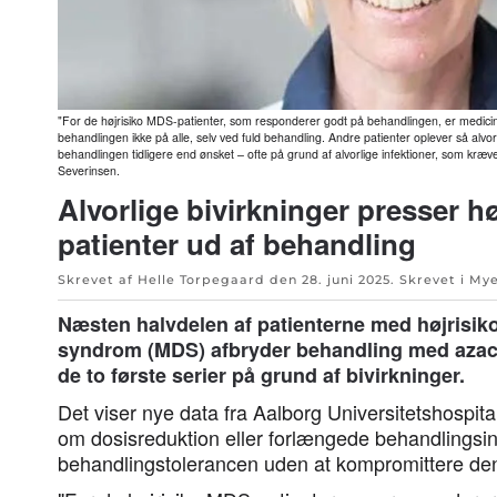
"For de højrisiko MDS-patienter, som responderer godt på behandlingen, er medici
behandlingen ikke på alle, selv ved fuld behandling. Andre patienter oplever så alvor
behandlingen tidligere end ønsket – ofte på grund af alvorlige infektioner, som kræ
Severinsen.
Alvorlige bivirkninger presser h
patienter ud af behandling
Skrevet af Helle Torpegaard den
28. juni 2025
. Skrevet i
Mye
Næsten halvdelen af patienterne med højrisik
syndrom (MDS) afbryder behandling med azacit
de to første serier på grund af bivirkninger.
Det viser nye data fra Aalborg Universitetshospita
om dosisreduktion eller forlængede behandlingsin
behandlingstolerancen uden at kompromittere den