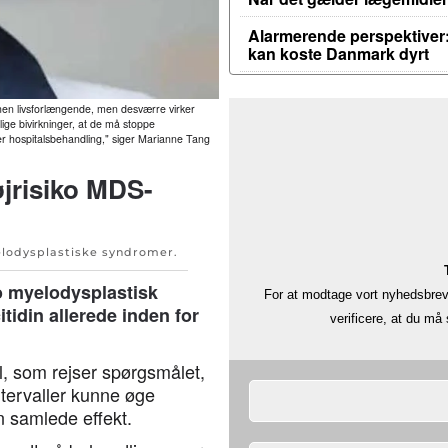
Alarmerende perspektiver:
kan koste Danmark dyrt
nen livsforlængende, men desværre virker
lige bivirkninger, at de må stoppe
ver hospitalsbehandling," siger Marianne Tang
øjrisiko MDS-
lodysplastiske syndromer
.
o myelodysplastisk
For at modtage vort nyhedsbrev 
idin allerede inden for
verificere, at du m
l, som rejser spørgsmålet,
tervaller kunne øge
 samlede effekt.