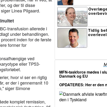
ier, og der til disse
Overlæge
 siger Linea Pilgaard.
overbevi
inuitet
RBC-transfusion allerede i
Tidlig b
ndlagt under behandlingen.
overleve
 procent inden for de første
lere former for
sionsafhængige ved
karyotype eller TP53-
ngsforløbet.
MFN-taskforce mødes i slu
Danmark og EU
rier, hvor vi ser en rigtig
år, er der i gennemsnit 10
OPDATERES: Her er den ny
øb," siger Simone
åede komplet remission,