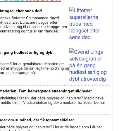
 fængsel efter søns død
anske forfatter Chimamanda Ngozi
athospitalet Euracare i Lagos efter
udviklet sig til et opslidende opgør om
ournalføring og trusler om fængsel.
én gang hudløst ærlig og dybt
ografi for at genaktivere debatten om
d at skygge for sin legitime holdning og
svære etiske spørgsmål.
mmerferien: Fem fremragende streaming-muligheder
oldning i ferien, der både oplyser og inspirerer? Medicinske
anmeldte film, TV-udsendelser og dokumentarer fra 2026. De har
øger om sundhed, der fik topanmeldelser
, der både oplyser og inspirerer? Her er de bøger, som i år har