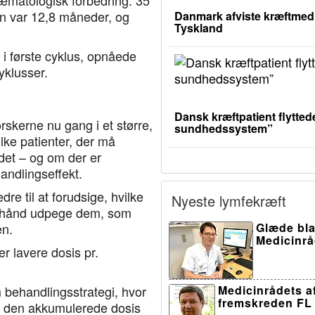
æmatologisk forbedring. 35
n var 12,8 måneder, og
Danmark afviste kræftmedic
Tyskland
 i første cyklus, opnåede
yklusser.
Dansk kræftpatient flyttede
rskerne nu gang i et større,
sundhedssystem”
ilke patienter, der må
 det – og om der er
ndlingseffekt.
dre til at forudsige, hvilke
Nyeste lymfekræft
forhånd udpege dem, som
en.
Glæde bla
Medicinråd
r lavere dosis pr.
 behandlingsstrategi, hvor
Medicinrådets af
fremskreden FL 
ns den akkumulerede dosis