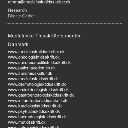
emma@medicinsketidsskrifter.dk
Research
Birgitte Gether
Medicinske Tidsskrifters medier
Danmark
www.medicinsketidsskrifter.dk
www.onkologisktidsskrift.dk
www.sundhedspolitisktidsskrift.dk
www.patientakademiet.dk
www.sundhedskultur.dk
www.medicinsktidsskrift.dk
www.dermatologisktidsskrift.dk
www.endokrinologisktidsskrift.dk
www.gastroenterologisktidsskrift.dk
www.inflammatorisktidsskrift.dk
www.kardiologisktidsskrift.dk
www.psykiatrisktidsskrift.dk
www.haematologisktidsskrift.dk
www.mstidsskrift.dk
www.nefrologisktidsskrift.dk