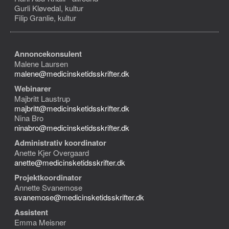
Gurli Kløvedal, kultur
Filip Granlie, kultur
Annoncekonsulent
Malene Laursen
malene@medicinsketidsskrifter.dk
Webinarer
Majbritt Laustrup
majbritt@medicinsketidsskrifter.dk
Nina Bro
ninabro@medicinsketidsskrifter.dk
Administrativ koordinator
Anette Kjer Overgaard
anette@medicinsketidsskrifter.dk
Projektkoordinator
Annette Svanemose
svanemose@medicinsketidsskrifter.dk
Assistent
Emma Meisner