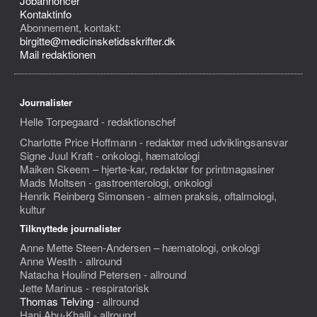
Jobannoncer
Kontaktinfo
Abonnement, kontakt:
birgitte@medicinsketidsskrifter.dk
Mail redaktionen
Journalister
Helle Torpegaard - redaktionschef
Charlotte Price Hoffmann - redaktør med udviklingsansvar
Signe Juul Kraft - onkologi, hæmatologi
Maiken Skeem – hjerte-kar, redaktør for printmagasiner
Mads Moltsen - gastroenterologi, onkologi
Henrik Reinberg Simonsen - almen praksis, oftalmologi,
kultur
Tilknyttede journalister
Anne Mette Steen-Andersen – hæmatologi, onkologi
Anne Westh - allround
Natacha Houlind Petersen - allround
Jette Marinus - respiratorisk
Thomas Telving
- allround
Hani Abu-Khalil - allround