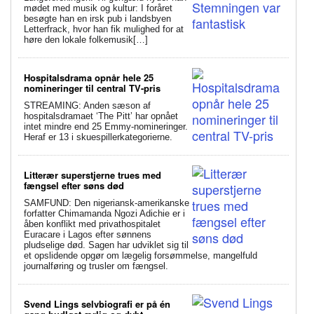
mødet med musik og kultur: I foråret
besøgte han en irsk pub i landsbyen
Letterfrack, hvor han fik mulighed for at
høre den lokale folkemusik[…]
Hospitalsdrama opnår hele 25
nomineringer til central TV-pris
STREAMING: Anden sæson af
hospitalsdramaet ‘The Pitt’ har opnået
intet mindre end 25 Emmy-nomineringer.
Heraf er 13 i skuespillerkategorierne.
Litterær superstjerne trues med
fængsel efter søns død
SAMFUND: Den nigeriansk-amerikanske
forfatter Chimamanda Ngozi Adichie er i
åben konflikt med privathospitalet
Euracare i Lagos efter sønnens
pludselige død. Sagen har udviklet sig til
et opslidende opgør om lægelig forsømmelse, mangelfuld
journalføring og trusler om fængsel.
Svend Lings selvbiografi er på én