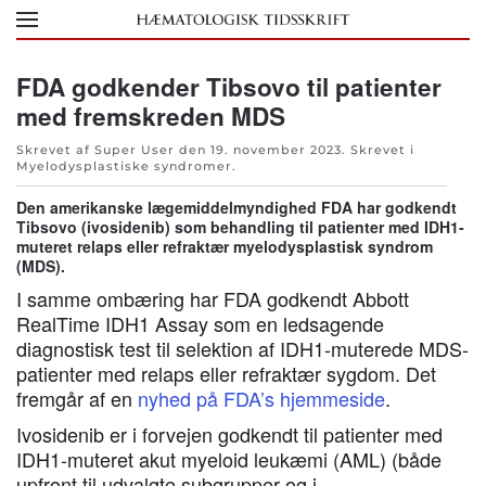
Skip to main content
FDA godkender Tibsovo til patienter
med fremskreden MDS
Skrevet af Super User den
19. november 2023
. Skrevet i
Myelodysplastiske syndromer
.
Den amerikanske lægemiddelmyndighed FDA har godkendt
Tibsovo (ivosidenib) som behandling til patienter med IDH1-
muteret relaps eller refraktær myelodysplastisk syndrom
(MDS).
I samme ombæring har FDA godkendt Abbott
RealTime IDH1 Assay som en ledsagende
diagnostisk test til selektion af IDH1-muterede MDS-
patienter med relaps eller refraktær sygdom. Det
fremgår af en
nyhed på FDA’s hjemmeside
.
Ivosidenib er i forvejen godkendt til patienter med
IDH1-muteret akut myeloid leukæmi (AML) (både
upfront til udvalgte subgrupper og i