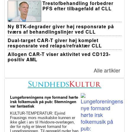
Trestofbehandling forbedrer
PFS efter tilbagefald af CLL
Ny BTK-degrader giver høj responsrate på
tværs af behandlingslinjer ved CLL
Dual-target CAR-T giver høj komplet
responsrate ved relaps/refraktær CLL
Allogen CAR-T viser aktivitet ved CD123-
positiv AML
Alle artikler
Lungeforeningens nye formand hørte
irsk folkemusik på pub: Stemningen
var fantastisk
KULTUR-TEMPERATUR: Ejvind
Frausings mors musikalske kunnen er
ikke gået i arv til Hvidovre-overlægen,
der for nylig er blevet formand for
Lungeforeningen. Til gengæld nyder han