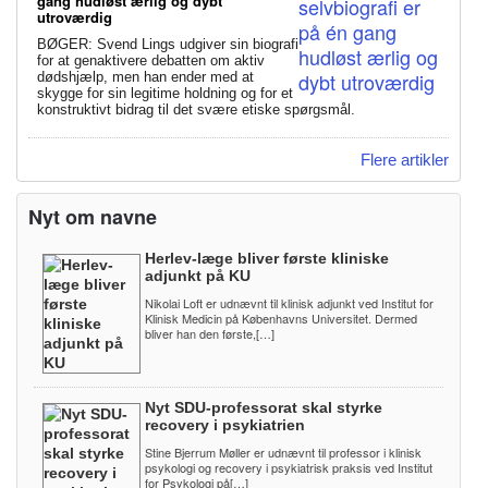
gang hudløst ærlig og dybt
utroværdig
BØGER: Svend Lings udgiver sin biografi
for at genaktivere debatten om aktiv
dødshjælp, men han ender med at
skygge for sin legitime holdning og for et
konstruktivt bidrag til det svære etiske spørgsmål.
Flere artikler
Nyt om navne
Herlev-læge bliver første kliniske
adjunkt på KU
Nikolai Loft er udnævnt til klinisk adjunkt ved Institut for
Klinisk Medicin på Københavns Universitet. Dermed
bliver han den første,[…]
Nyt SDU-professorat skal styrke
recovery i psykiatrien
Stine Bjerrum Møller er udnævnt til professor i klinisk
psykologi og recovery i psykiatrisk praksis ved Institut
for Psykologi på[…]