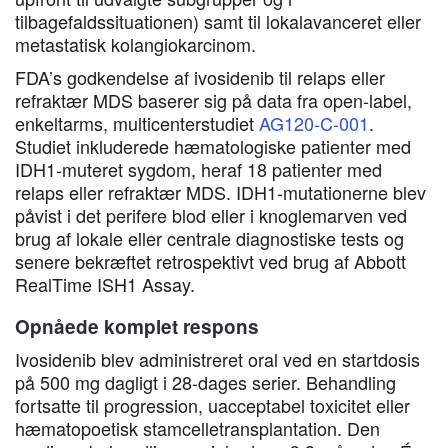
tilbagefaldssituationen) samt til lokalavanceret eller
metastatisk kolangiokarcinom.
FDA’s godkendelse af ivosidenib til relaps eller
refraktær MDS baserer sig på data fra open-label,
enkeltarms, multicenterstudiet
AG120-C-001
.
Studiet inkluderede hæmatologiske patienter med
IDH1-muteret sygdom, heraf 18 patienter med
relaps eller refraktær MDS. IDH1-mutationerne blev
påvist i det perifere blod eller i knoglemarven ved
brug af lokale eller centrale diagnostiske tests og
senere bekræftet retrospektivt ved brug af Abbott
RealTime ISH1 Assay.
Opnåede komplet respons
Ivosidenib blev administreret oral ved en startdosis
på 500 mg dagligt i 28-dages serier. Behandling
fortsatte til progression, uacceptabel toxicitet eller
hæmatopoetisk stamcelletransplantation. Den