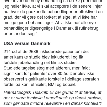
hvor lovende en ny behandling så ud. Og det mener
jeg heller ikke, at vi skal acceptere i de senere linjer
nu, hvor de godkendte behandlinger er effektive i en
grad, der vil gøre det forkert at sige, at vi ikke har
mulige gode behandlinger. At vi ikke har alle nye
behandlinger tilgængelige i Danmark til rutinebrug,
er en anden sag.”
USA versus Danmark
214 ud af de 2636 inkluderede patienter i det
amerikanske studie blev inkluderet i og fik
førstelinjebehandling i et klinisk studie.
Studiedeltagelse steg med alderen, men faldt
signifikant for patienter over 80 år. Der blev ikke
observeret signifikante forskelle i deltagelsesraten
fordel på køn, etnicitet, BMI og bopæl.
Hæmatologisk Tidskrift: Er der grund til at tænke, at
der er store forskelle i amerikansk og dansk praksis,
som gør data mindre relevante i en dansk kontekst?