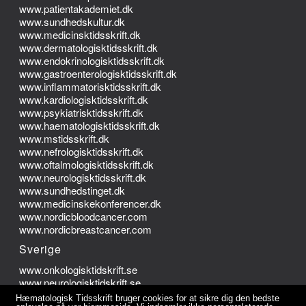
www.patientakademiet.dk
www.sundhedskultur.dk
www.medicinsktidsskrift.dk
www.dermatologisktidsskrift.dk
www.endokrinologisktidsskrift.dk
www.gastroenterologisktidsskrift.dk
www.inflammatorisktidsskrift.dk
www.kardiologisktidsskrift.dk
www.psykiatrisktidsskrift.dk
www.haematologisktidsskrift.dk
www.mstidsskrift.dk
www.nefrologisktidsskrift.dk
www.oftalmologisktidsskrift.dk
www.neurologisktidsskrift.dk
www.sundhedstinget.dk
www.medicinskekonferencer.dk
www.nordicbloodcancer.com
www.nordicbreastcancer.com
Sverige
www.onkologisktidskrift.se
www.neurologisktidskrift.se
Hæmatologisk Tidsskrift bruger cookies for at sikre dig den bedste
Norge