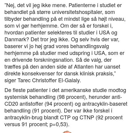
”Nej, det vil jeg ikke mene. Patienterne i studiet er
behandlet på større universitetshospitaler, som
tilbyder behandling på et mindst lige så højt niveau,
som vi gør herhjemme. Om der så er forskel i,
hvordan patienter selekteres til studier i USA og
Danmark? Det tror jeg ikke. Og selv hvis der var,
baserer vi jo høj grad vores behandlingsvalg
herhjemme på studier med udspring i USA, som er
en drivende forskningsnation. Så de valg, der
træffes på den anden side af Atlanten har uanset
direkte konsekvenser for dansk klinisk praksis,”
siger Tarec Christoffer El-Galaly.
De fleste patienter i det amerikanske studie modtog
systemisk behandling (98 procent), herunder anti-
CD20 antistoffer (94 procent) og antracyklin-baseret
behandling (91 procent). Der var ikke forskel i
antracyklin-brug blandt CTP og CTNP (92 procent
versus 91 procent; p=0,53).