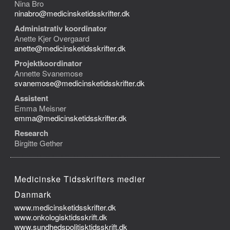
Nina Bro
ninabro@medicinsketidsskrifter.dk
Administrativ koordinator
Anette Kjer Overgaard
anette@medicinsketidsskrifter.dk
Projektkoordinator
Annette Svanemose
svanemose@medicinsketidsskrifter.dk
Assistent
Emma Meisner
emma@medicinsketidsskrifter.dk
Research
Birgitte Gether
Medicinske Tidsskrifters medier
Danmark
www.medicinsketidsskrifter.dk
www.onkologisktidsskrift.dk
www.sundhedspolitisktidsskrift.dk