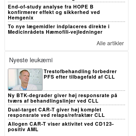
End-of-study analyse fra HOPE B
konfirmerer effekt og sikkerhed ved
Hemgenix
To nye lægemidler indplaceres direkte i
Medicinrådets Hæmofili-vejledninger
Alle artikler
Nyeste leukæmi
Trestofbehandling forbedrer
PFS efter tilbagefald af CLL
Ny BTK-degrader giver høj responsrate på
tværs af behandlingslinjer ved CLL
Dual-target CAR-T giver høj komplet
responsrate ved relaps/refraktær CLL
Allogen CAR-T viser aktivitet ved CD123-
positiv AML