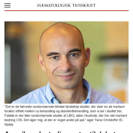
Skip to main content
”Det er de færreste randomiserede kliniske førstelinje-studier, der viser en så markant
forskel i effekt mellem ny behandling og standardbehandling, som vi ser i studiet her.
Faktisk er der ikke randomiserede studier af LBCL siden rituximab, der har vist markant
bedring i OS. Det siger mig, at der er noget andet på spil,” siger Tarec Christoffer El-
Galaly.