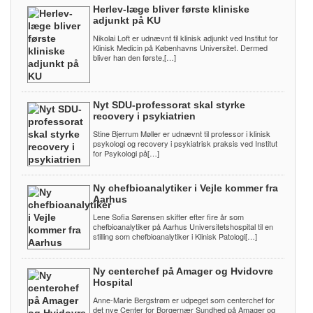
Herlev-læge bliver første kliniske
adjunkt på KU
Nikolai Loft er udnævnt til klinisk adjunkt ved Institut for
Klinisk Medicin på Københavns Universitet. Dermed
bliver han den første,[…]
Nyt SDU-professorat skal styrke
recovery i psykiatrien
Stine Bjerrum Møller er udnævnt til professor i klinisk
psykologi og recovery i psykiatrisk praksis ved Institut
for Psykologi på[…]
Ny chefbioanalytiker i Vejle kommer fra
Aarhus
Lene Sofia Sørensen skifter efter fire år som
chefbioanalytiker på Aarhus Universitetshospital til en
stilling som chefbioanalytiker i Klinisk Patologi[…]
Ny centerchef på Amager og Hvidovre
Hospital
Anne-Marie Bergstrøm er udpeget som centerchef for
det nye Center for Borgernær Sundhed på Amager og