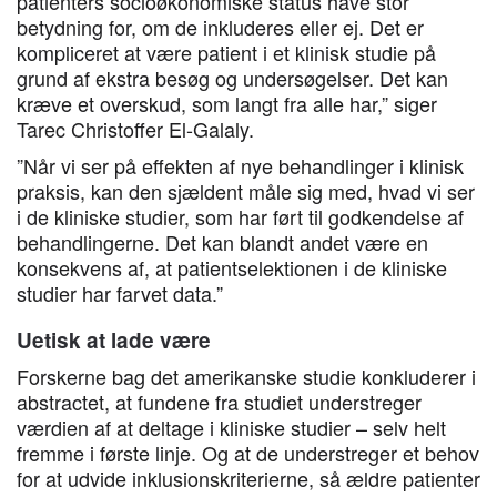
patienters socioøkonomiske status have stor
betydning for, om de inkluderes eller ej. Det er
kompliceret at være patient i et klinisk studie på
grund af ekstra besøg og undersøgelser. Det kan
kræve et overskud, som langt fra alle har,” siger
Tarec Christoffer El-Galaly.
”Når vi ser på effekten af nye behandlinger i klinisk
praksis, kan den sjældent måle sig med, hvad vi ser
i de kliniske studier, som har ført til godkendelse af
behandlingerne. Det kan blandt andet være en
konsekvens af, at patientselektionen i de kliniske
studier har farvet data.”
Uetisk at lade være
Forskerne bag det amerikanske studie konkluderer i
abstractet, at fundene fra studiet understreger
værdien af at deltage i kliniske studier – selv helt
fremme i første linje. Og at de understreger et behov
for at udvide inklusionskriterierne, så ældre patienter