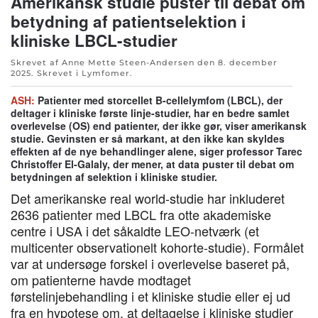
Amerikansk studie puster til debat om
betydning af patientselektion i
kliniske LBCL-studier
Skrevet af Anne Mette Steen-Andersen den
8. december
2025
. Skrevet i
Lymfomer
.
ASH:
Patienter med storcellet B-cellelymfom (LBCL), der
deltager i kliniske første linje-studier, har en bedre samlet
overlevelse (OS) end patienter, der ikke gør, viser amerikansk
studie. Gevinsten er så markant, at den ikke kan skyldes
effekten af de nye behandlinger alene, siger professor Tarec
Christoffer El-Galaly, der mener, at data puster til debat om
betydningen af selektion i kliniske studier.
Det amerikanske real world-studie har inkluderet
2636 patienter med LBCL fra otte akademiske
centre i USA i det såkaldte LEO-netværk (et
multicenter observationelt kohorte-studie). Formålet
var at undersøge forskel i overlevelse baseret på,
om patienterne havde modtaget
førstelinjebehandling i et kliniske studie eller ej ud
fra en hypotese om, at deltagelse i kliniske studier