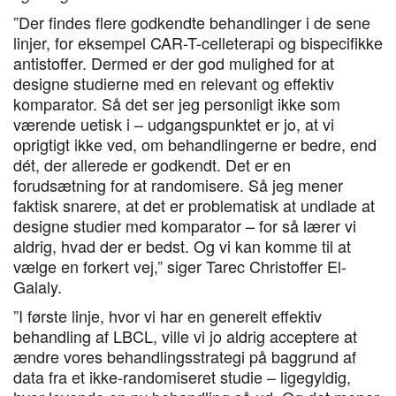
”Der findes flere godkendte behandlinger i de sene
linjer, for eksempel CAR-T-celleterapi og bispecifikke
antistoffer. Dermed er der god mulighed for at
designe studierne med en relevant og effektiv
komparator. Så det ser jeg personligt ikke som
værende uetisk i – udgangspunktet er jo, at vi
oprigtigt ikke ved, om behandlingerne er bedre, end
dét, der allerede er godkendt. Det er en
forudsætning for at randomisere. Så jeg mener
faktisk snarere, at det er problematisk at undlade at
designe studier med komparator – for så lærer vi
aldrig, hvad der er bedst. Og vi kan komme til at
vælge en forkert vej,” siger Tarec Christoffer El-
Galaly.
”I første linje, hvor vi har en generelt effektiv
behandling af LBCL, ville vi jo aldrig acceptere at
ændre vores behandlingsstrategi på baggrund af
data fra et ikke-randomiseret studie – ligegyldig,