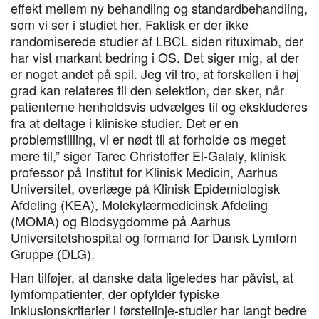
effekt mellem ny behandling og standardbehandling,
som vi ser i studiet her. Faktisk er der ikke
randomiserede studier af LBCL siden rituximab, der
har vist markant bedring i OS. Det siger mig, at der
er noget andet på spil. Jeg vil tro, at forskellen i høj
grad kan relateres til den selektion, der sker, når
patienterne henholdsvis udvælges til og ekskluderes
fra at deltage i kliniske studier. Det er en
problemstilling, vi er nødt til at forholde os meget
mere til,” siger Tarec Christoffer El-Galaly, klinisk
professor på Institut for Klinisk Medicin, Aarhus
Universitet, overlæge på Klinisk Epidemiologisk
Afdeling (KEA), Molekylærmedicinsk Afdeling
(MOMA) og Blodsygdomme på Aarhus
Universitetshospital og formand for Dansk Lymfom
Gruppe (DLG).
Han tilføjer, at danske data ligeledes har påvist, at
lymfompatienter, der opfylder typiske
inklusionskriterier i førstelinje-studier har langt bedre