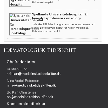
Hvidovre Hospital.
Sjællands Universitetshospital får
lærestolsprofessor i onkologi
Julie Gehl tiltrådte 1. august som lærestolsprofessor i
klinisk onkologi ved Institut for Klinisk Medicin på
Københavns Universitet.
Chefredaktører
Kristian Lund
kristian@medicinsketidsskrifter.dk
Nina Vedel-Petersen
nina@medicinsketidsskrifter.dk
Bo Karl Christensen
bo@medicinsketidsskrifter.dk
Kommerciel direktør