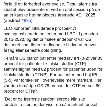
førte til en forbedret overlevelse. Resultaterne fra
studiet blev præsenteret ved en oral session på de
amerikanske hæmatologers årsmøde ASH 2025
(abstract
#895
).
LEO-kohorten inkluderede prospektivt
nydiagnosticerede patienter med LBCL i perioden
2015-2020, og det primære endepunkt var OS
defineret som tiden fra diagnose til død af enhver
årsag eller seneste opfølgning.
Femårs OS blandt patienter med lav IPI (0-2) var 89
procent for patienter i kliniske studier (CTP)
sammenlignet med 82 procent for patienter uden for
kliniske studier (CTNP). For patienter med høj IPI
(3-5) var forskellen i overlevelse mere markant. Her
var den femårige OS 78 procent for CTP versus 60
procent for CTNP.
”Det er de færreste randomiserede kliniske
førstelinje-studier, der viser en så markant forskel i