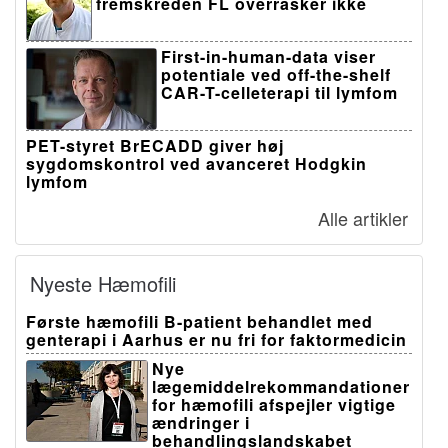
fremskreden FL overrasker ikke
First-in-human-data viser
potentiale ved off-the-shelf
CAR-T-celleterapi til lymfom
PET-styret BrECADD giver høj
sygdomskontrol ved avanceret Hodgkin
lymfom
Alle artikler
Nyeste Hæmofili
Første hæmofili B-patient behandlet med
genterapi i Aarhus er nu fri for faktormedicin
Nye
lægemiddelrekommandationer
for hæmofili afspejler vigtige
ændringer i
behandlingslandskabet