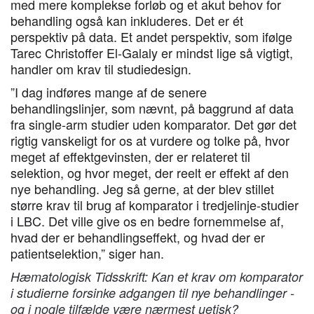
med mere komplekse forløb og et akut behov for
behandling også kan inkluderes. Det er ét
perspektiv på data. Et andet perspektiv, som ifølge
Tarec Christoffer El-Galaly er mindst lige så vigtigt,
handler om krav til studiedesign.
”I dag indføres mange af de senere
behandlingslinjer, som nævnt, på baggrund af data
fra single-arm studier uden komparator. Det gør det
rigtig vanskeligt for os at vurdere og tolke på, hvor
meget af effektgevinsten, der er relateret til
selektion, og hvor meget, der reelt er effekt af den
nye behandling. Jeg så gerne, at der blev stillet
større krav til brug af komparator i tredjelinje-studier
i LBC. Det ville give os en bedre fornemmelse af,
hvad der er behandlingseffekt, og hvad der er
patientselektion,” siger han.
Hæmatologisk Tidsskrift: Kan et krav om komparator
i studierne forsinke adgangen til nye behandlinger -
og i nogle tilfælde være nærmest uetisk?