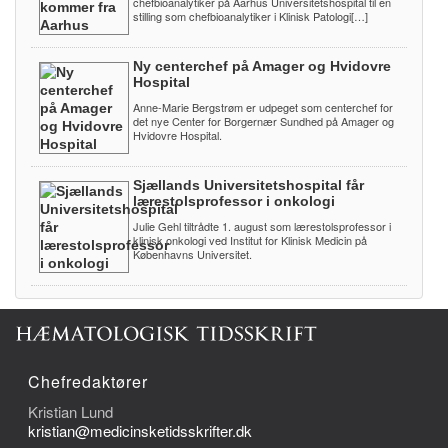
chefbioanalytiker på Aarhus Universitetshospital til en
stilling som chefbioanalytiker i Klinisk Patologi[…]
Ny centerchef på Amager og Hvidovre
Hospital
Anne-Marie Bergstrøm er udpeget som centerchef for
det nye Center for Borgernær Sundhed på Amager og
Hvidovre Hospital.
Sjællands Universitetshospital får
lærestolsprofessor i onkologi
Julie Gehl tiltrådte 1. august som lærestolsprofessor i
klinisk onkologi ved Institut for Klinisk Medicin på
Københavns Universitet.
Chefredaktører
Kristian Lund
kristian@medicinsketidsskrifter.dk