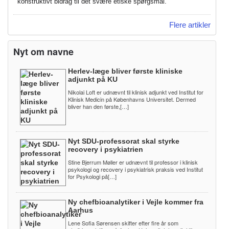
konstruktivt bidrag til det svære etiske spørgsmål.
Flere artikler
Nyt om navne
Herlev-læge bliver første kliniske
adjunkt på KU
Nikolai Loft er udnævnt til klinisk adjunkt ved Institut for
Klinisk Medicin på Københavns Universitet. Dermed
bliver han den første,[…]
Nyt SDU-professorat skal styrke
recovery i psykiatrien
Stine Bjerrum Møller er udnævnt til professor i klinisk
psykologi og recovery i psykiatrisk praksis ved Institut
for Psykologi på[…]
Ny chefbioanalytiker i Vejle kommer fra
Aarhus
Lene Sofia Sørensen skifter efter fire år som