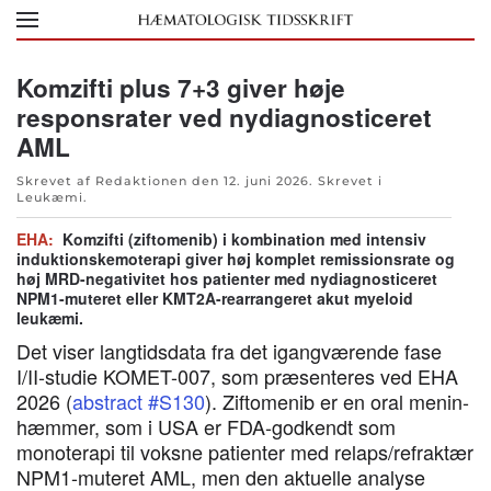
Skip to main content
Komzifti plus 7+3 giver høje
responsrater ved nydiagnosticeret
AML
Skrevet af Redaktionen den
12. juni 2026
. Skrevet i
Leukæmi
.
EHA:
Komzifti (ziftomenib) i kombination med intensiv
induktionskemoterapi giver høj komplet remissionsrate og
høj MRD-negativitet hos patienter med nydiagnosticeret
NPM1-muteret eller KMT2A-rearrangeret akut myeloid
leukæmi.
Det viser langtidsdata fra det igangværende fase
I/II-studie KOMET-007, som præsenteres ved EHA
2026 (
abstract #S130
). Ziftomenib er en oral menin-
hæmmer, som i USA er FDA-godkendt som
monoterapi til voksne patienter med relaps/refraktær
NPM1-muteret AML, men den aktuelle analyse