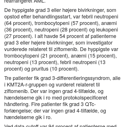
rearrangeret AML.
De hyppigste grad 3 eller højere bivirkninger, som
opstod efter behandlingsstart, var febril neutropeni
(64 procent), trombocytopeni (57 procent), anæmi
(36 procent), neutropeni (28 procent) og leukopeni
(27 procent). I alt havde 54 procent af patienterne
grad 3 eller højere bivirkninger, som investigator
vurderede relateret til ziftomenib. De hyppigste var
trombocytopeni (21 procent), anæmi (15 procent),
neutropeni (13 procent), febril neutropeni (13
procent) og pruritus (10 procent).
Tre patienter fik grad 3-differentieringssyndrom, alle
i KMT2A-r-gruppen og vurderet relateret til
ziftomenib. Der var ingen grad 4-tilfælde, og
hændelserne gik i ro med protokolspecificeret
håndtering. Fire patienter fik grad 3 QTc-
forlængelse; der var ingen grad 4-tilfælde, og
hændelserne gik i ro.
Ved data-cutoff var 94 procent af patienterne med