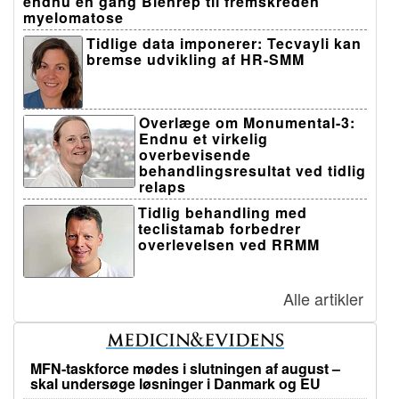
endnu en gang Blenrep til fremskreden
myelomatose
Tidlige data imponerer: Tecvayli kan
bremse udvikling af HR-SMM
Overlæge om Monumental-3:
Endnu et virkelig
overbevisende
behandlingsresultat ved tidlig
relaps
Tidlig behandling med
teclistamab forbedrer
overlevelsen ved RRMM
Alle artikler
MFN-taskforce mødes i slutningen af august –
skal undersøge løsninger i Danmark og EU