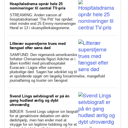
Hospitalsdrama opnår hele 25
nomineringer til central TV-pris
STREAMING: Anden sæson af
hospitalsdramaet ‘The Pitt’ har opnået
intet mindre end 25 Emmy-nomineringer.
Heraf er 13 i skuespillerkategorierne.
Litterær superstjerne trues med
fængsel efter søns død
SAMFUND: Den nigeriansk-amerikanske
forfatter Chimamanda Ngozi Adichie er i
åben konflikt med privathospitalet
Euracare i Lagos efter sønnens
pludselige død. Sagen har udviklet sig til
et opslidende opgør om lægelig forsømmelse, mangelfuld
journalføring og trusler om fængsel.
Svend Lings selvbiografi er på én
gang hudløst ærlig og dybt
utroværdig
BØGER: Svend Lings udgiver sin biografi
for at genaktivere debatten om aktiv
dødshjælp, men han ender med at
skygge for sin legitime holdning og for et