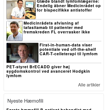
Glæde blandt lymfomlægerne:
Endelig åbner Medicinrådet op
for bispecifikke antistoffer
Medicinrådets afvisning af
tafasitamab til patienter med
fremskreden FL overrasker ikke
First-in-human-data viser
potentiale ved off-the-shelf
CAR-T-celleterapi til lymfom
PET-styret BrECADD giver høj
sygdomskontrol ved avanceret Hodgkin
lymfom
Alle artikler
Nyeste Hæmofili
Første hæmofili B-patient behandlet med