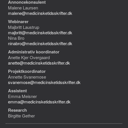
Annoncekonsulent
Malene Laursen
malene@medicinsketidsskrifter.dk
Webinarer
Majbritt Laustrup
majbritt@medicinsketidsskrifter.dk
Nina Bro
ninabro@medicinsketidsskrifter.dk
Administrativ koordinator
Anette Kjer Overgaard
anette@medicinsketidsskrifter.dk
Projektkoordinator
Annette Svanemose
svanemose@medicinsketidsskrifter.dk
Assistent
Emma Meisner
emma@medicinsketidsskrifter.dk
Research
Birgitte Gether