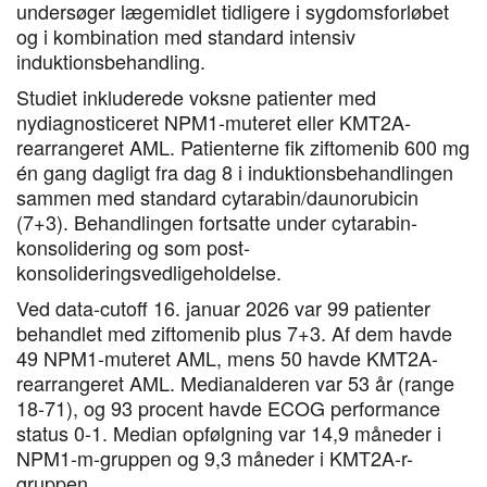
undersøger lægemidlet tidligere i sygdomsforløbet
og i kombination med standard intensiv
induktionsbehandling.
Studiet inkluderede voksne patienter med
nydiagnosticeret NPM1-muteret eller KMT2A-
rearrangeret AML. Patienterne fik ziftomenib 600 mg
én gang dagligt fra dag 8 i induktionsbehandlingen
sammen med standard cytarabin/daunorubicin
(7+3). Behandlingen fortsatte under cytarabin-
konsolidering og som post-
konsolideringsvedligeholdelse.
Ved data-cutoff 16. januar 2026 var 99 patienter
behandlet med ziftomenib plus 7+3. Af dem havde
49 NPM1-muteret AML, mens 50 havde KMT2A-
rearrangeret AML. Medianalderen var 53 år (range
18-71), og 93 procent havde ECOG performance
status 0-1. Median opfølgning var 14,9 måneder i
NPM1-m-gruppen og 9,3 måneder i KMT2A-r-
gruppen.