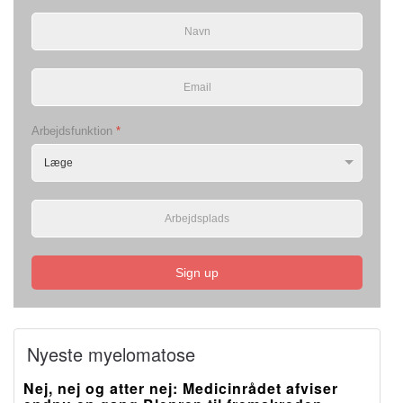
Arbejdsfunktion
*
Sign up
Nyeste myelomatose
Nej, nej og atter nej: Medicinrådet afviser