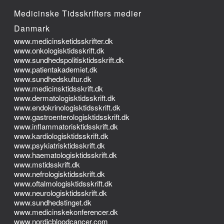
Medicinske Tidsskrifters medier
Danmark
www.medicinsketidsskrifter.dk
www.onkologisktidsskrift.dk
www.sundhedspolitisktidsskrift.dk
www.patientakademiet.dk
www.sundhedskultur.dk
www.medicinsktidsskrift.dk
www.dermatologisktidsskrift.dk
www.endokrinologisktidsskrift.dk
www.gastroenterologisktidsskrift.dk
www.inflammatorisktidsskrift.dk
www.kardiologisktidsskrift.dk
www.psykiatrisktidsskrift.dk
www.haematologisktidsskrift.dk
www.mstidsskrift.dk
www.nefrologisktidsskrift.dk
www.oftalmologisktidsskrift.dk
www.neurologisktidsskrift.dk
www.sundhedstinget.dk
www.medicinskekonferencer.dk
www.nordicbloodcancer.com