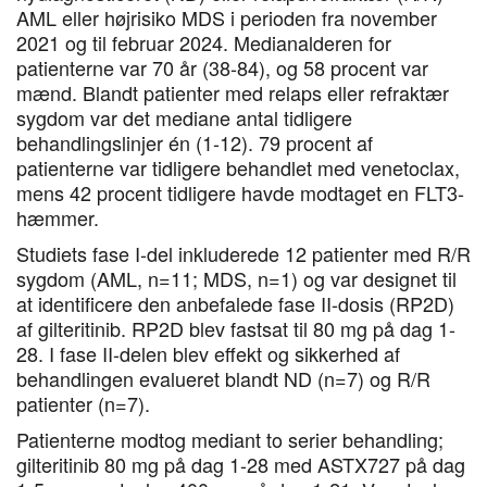
AML eller højrisiko MDS i perioden fra november
2021 og til februar 2024. Medianalderen for
patienterne var 70 år (38-84), og 58 procent var
mænd. Blandt patienter med relaps eller refraktær
sygdom var det mediane antal tidligere
behandlingslinjer én (1-12). 79 procent af
patienterne var tidligere behandlet med venetoclax,
mens 42 procent tidligere havde modtaget en FLT3-
hæmmer.
Studiets fase I-del inkluderede 12 patienter med R/R
sygdom (AML, n=11; MDS, n=1) og var designet til
at identificere den anbefalede fase II-dosis (RP2D)
af gilteritinib. RP2D blev fastsat til 80 mg på dag 1-
28. I fase II-delen blev effekt og sikkerhed af
behandlingen evalueret blandt ND (n=7) og R/R
patienter (n=7).
Patienterne modtog mediant to serier behandling;
gilteritinib 80 mg på dag 1-28 med ASTX727 på dag