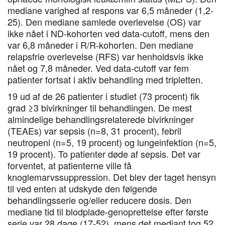
mediane varighed af respons var 6,5 måneder (1,2-
25). Den mediane samlede overlevelse (OS) var
ikke nået i ND-kohorten ved data-cutoff, mens den
var 6,8 måneder i R/R-kohorten. Den mediane
relapsfrie overlevelse (RFS) var henholdsvis ikke
nået og 7,8 måneder. Ved data-cutoff var fem
patienter fortsat i aktiv behandling med tripletten.
19 ud af de 26 patienter i studiet (73 procent) fik
grad ≥3 bivirkninger til behandlingen. De mest
almindelige behandlingsrelaterede bivirkninger
(TEAEs) var sepsis (n=8, 31 procent), febril
neutropeni (n=5, 19 procent) og lungeinfektion (n=5,
19 procent). To patienter døde af sepsis. Det var
forventet, at patienterne ville få
knoglemarvssuppression. Det blev der taget hensyn
til ved enten at udskyde den følgende
behandlingsserie og/eller reducere dosis. Den
mediane tid til blodplade-genoprettelse efter første
serie var 28 dage (17-52), mens det mediant tog 52