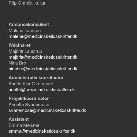
Filip Granlie, kultur
Annoncekonsulent
Malene Laursen
malene@medicinsketidsskrifter.dk
Webinarer
Majbritt Laustrup
majbritt@medicinsketidsskrifter.dk
Nina Bro
ninabro@medicinsketidsskrifter.dk
Administrativ koordinator
Anette Kjer Overgaard
anette@medicinsketidsskrifter.dk
Projektkoordinator
Annette Svanemose
svanemose@medicinsketidsskrifter.dk
Assistent
Emma Meisner
emma@medicinsketidsskrifter.dk