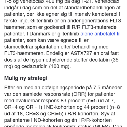
1-5 og venetoclax 400 mg på dag 1-21. Venetoclax
indgår i dag som en del af standardbehandlingen af
patienter, der ikke egner sig til intensiv kemoterapi i
første linje. Gilteritinib er en andengenerations FLT3-
hæmmer, som er godkendt til R/R FLT3-muterede
patienter. I Danmark er gilteritinib
alene anbefalet til
patienter, som kan være egnede til en
stamcelletransplantation efter behandling med
FLT3-hæmmeren. Endelig er ASTX727 en oral fast
dosis af de hypomethylerende stoffer decitabin (35
mg) og cedazuridin (100 mg).
Mulig ny strategi
Efter en median opfølgningsperiode på 7,5 måneder
var den samlede responsrate (ORR) for patienter
med evaluerbar respons 83 procent (n=5 ud af 7,
CR=4 og CRi=1) i ND-kohorten og 44 procent (n=8
ud af 18, CR=3 og CRi=5) i R/R-kohorten. Syv af
patienterne i ND-kohorten og én i R/R-kohorten
opnåede morfologisk leukæmifri status (MLFS). Den