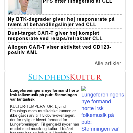
PFS efter tilbagefald af CLL
Ny BTK-degrader giver høj responsrate på
tværs af behandlingslinjer ved CLL
Dual-target CAR-T giver høj komplet
responsrate ved relaps/refraktær CLL
Allogen CAR-T viser aktivitet ved CD123-
positiv AML
Alle artikler
Lungeforeningens nye formand hørte
irsk folkemusik på pub: Stemningen
var fantastisk
KULTUR-TEMPERATUR: Ejvind
Frausings mors musikalske kunnen er
ikke gået i arv til Hvidovre-overlægen,
der for nylig er blevet formand for
Lungeforeningen. Til gengæld nyder han
mødet med musik og kultur: I foråret