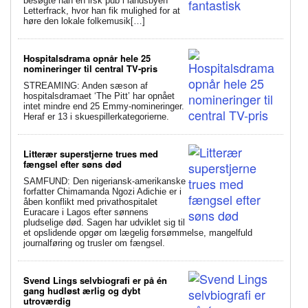
besøgte han en irsk pub i landsbyen
Letterfrack, hvor han fik mulighed for at
høre den lokale folkemusik[…]
Hospitalsdrama opnår hele 25
nomineringer til central TV-pris
STREAMING: Anden sæson af
hospitalsdramaet ‘The Pitt’ har opnået
intet mindre end 25 Emmy-nomineringer.
Heraf er 13 i skuespillerkategorierne.
Litterær superstjerne trues med
fængsel efter søns død
SAMFUND: Den nigeriansk-amerikanske
forfatter Chimamanda Ngozi Adichie er i
åben konflikt med privathospitalet
Euracare i Lagos efter sønnens
pludselige død. Sagen har udviklet sig til
et opslidende opgør om lægelig forsømmelse, mangelfuld
journalføring og trusler om fængsel.
Svend Lings selvbiografi er på én
gang hudløst ærlig og dybt
utroværdig