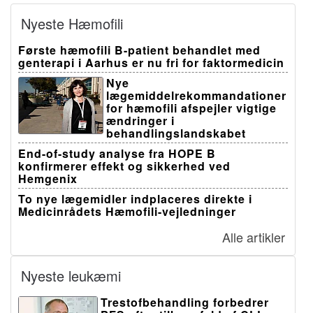
Nyeste Hæmofili
Første hæmofili B-patient behandlet med
genterapi i Aarhus er nu fri for faktormedicin
Nye
lægemiddelrekommandationer
for hæmofili afspejler vigtige
ændringer i
behandlingslandskabet
End-of-study analyse fra HOPE B
konfirmerer effekt og sikkerhed ved
Hemgenix
To nye lægemidler indplaceres direkte i
Medicinrådets Hæmofili-vejledninger
Alle artikler
Nyeste leukæmi
Trestofbehandling forbedrer