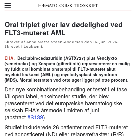
Skip to main content
Oral triplet giver lav dødelighed ved
FLT3-muteret AML
Skrevet af Anne Mette Steen-Andersen den
14. juni 2024
.
Skrevet i
Leukæmi
.
EHA:
Decitabin/cedazuridin (ASTX727) plus Venclyxto
(venetoclax) og Xospata (gilteritinib) repræsenterer en mulig
ny fuldt oral kombinationsterapi til FLT3-muteret akut
myeloid leukæmi (AML) og myelodysplastisk syndrom
(MDS). Mortalitetsraten ved otte uger ligger på otte procent.
Den nye kombinationsbehandling er testet i et fase
I/II open label, enkeltcenter studie, der blev
præsenteret ved det europæiske hæmatologiske
selskab EHA’s årsmøde i midten af juni
(abstract
#S139
).
Studiet inkluderede 26 patienter med FLT3-muteret
nydiagnosticeret (ND) eller relaps/refraktær (R/R)