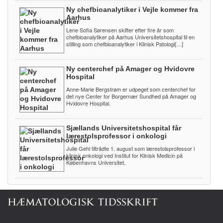
Ny chefbioanalytiker i Vejle kommer fra
Aarhus
Lene Sofia Sørensen skifter efter fire år som
chefbioanalytiker på Aarhus Universitetshospital til en
stilling som chefbioanalytiker i Klinisk Patologi[…]
Ny centerchef på Amager og Hvidovre
Hospital
Anne-Marie Bergstrøm er udpeget som centerchef for
det nye Center for Borgernær Sundhed på Amager og
Hvidovre Hospital.
Sjællands Universitetshospital får
lærestolsprofessor i onkologi
Julie Gehl tiltrådte 1. august som lærestolsprofessor i
klinisk onkologi ved Institut for Klinisk Medicin på
Københavns Universitet.