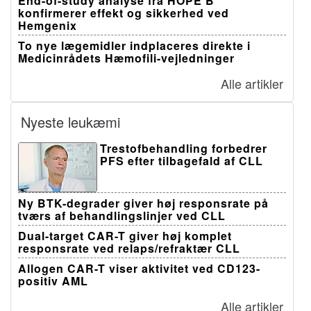
End-of-study analyse fra HOPE B
konfirmerer effekt og sikkerhed ved
Hemgenix
To nye lægemidler indplaceres direkte i
Medicinrådets Hæmofili-vejledninger
Alle artikler
Nyeste leukæmi
Trestofbehandling forbedrer
PFS efter tilbagefald af CLL
Ny BTK-degrader giver høj responsrate på
tværs af behandlingslinjer ved CLL
Dual-target CAR-T giver høj komplet
responsrate ved relaps/refraktær CLL
Allogen CAR-T viser aktivitet ved CD123-
positiv AML
Alle artikler