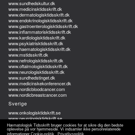
www.sundhedskultur.dk
www.medicinsktidsskrift.dk
www.dermatologisktidsskrift.dk
www.endokrinologisktidsskrift.dk
www.gastroenterologisktidsskrift.dk
www.inflammatorisktidsskrift.dk
www.kardiologisktidsskrift.dk
www.psykiatrisktidsskrift.dk
www.haematologisktidsskrift.dk
www.mstidsskrift.dk
www.nefrologisktidsskrift.dk
www.oftalmologisktidsskrift.dk
www.neurologisktidsskrift.dk
www.sundhedstinget.dk
www.medicinskekonferencer.dk
www.nordicbloodcancer.com
www.nordicbreastcancer.com
Sverige
www.onkologisktidskrift.se
www.neurologisktidskrift.se
Hæmatologisk Tidsskrift bruger cookies for at sikre dig den bedste
Norge
oplevelse på vor hjemmeside. Vi indsamler ikke personrelaterede
informationer
Cookie-politik
Privatlivspolitik