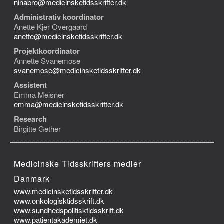
ninabro@medicinsketidsskrifter.dk
Administrativ koordinator
Anette Kjer Overgaard
anette@medicinsketidsskrifter.dk
Projektkoordinator
Annette Svanemose
svanemose@medicinsketidsskrifter.dk
Assistent
Emma Meisner
emma@medicinsketidsskrifter.dk
Research
Birgitte Gether
Medicinske Tidsskrifters medier
Danmark
www.medicinsketidsskrifter.dk
www.onkologisktidsskrift.dk
www.sundhedspolitisktidsskrift.dk
www.patientakademiet.dk