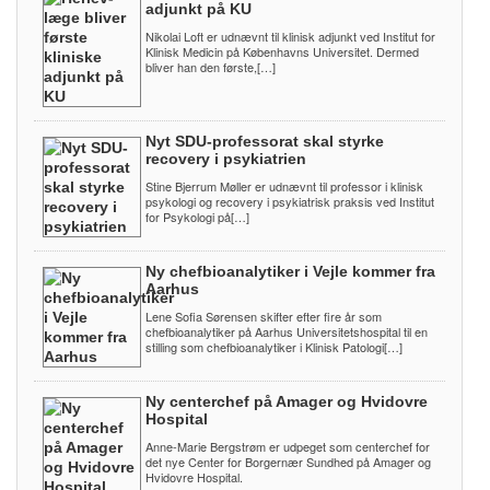
adjunkt på KU
Nikolai Loft er udnævnt til klinisk adjunkt ved Institut for
Klinisk Medicin på Københavns Universitet. Dermed
bliver han den første,[…]
Nyt SDU-professorat skal styrke
recovery i psykiatrien
Stine Bjerrum Møller er udnævnt til professor i klinisk
psykologi og recovery i psykiatrisk praksis ved Institut
for Psykologi på[…]
Ny chefbioanalytiker i Vejle kommer fra
Aarhus
Lene Sofia Sørensen skifter efter fire år som
chefbioanalytiker på Aarhus Universitetshospital til en
stilling som chefbioanalytiker i Klinisk Patologi[…]
Ny centerchef på Amager og Hvidovre
Hospital
Anne-Marie Bergstrøm er udpeget som centerchef for
det nye Center for Borgernær Sundhed på Amager og
Hvidovre Hospital.