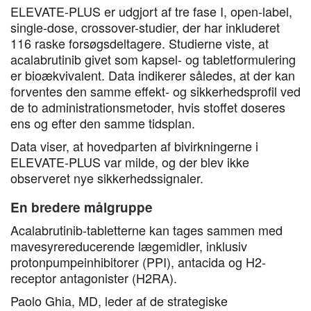
ELEVATE-PLUS er udgjort af tre fase I, open-label,
single-dose, crossover-studier, der har inkluderet
116 raske forsøgsdeltagere. Studierne viste, at
acalabrutinib givet som kapsel- og tabletformulering
er bioækvivalent. Data indikerer således, at der kan
forventes den samme effekt- og sikkerhedsprofil ved
de to administrationsmetoder, hvis stoffet doseres
ens og efter den samme tidsplan.
Data viser, at hovedparten af bivirkningerne i
ELEVATE-PLUS var milde, og der blev ikke
observeret nye sikkerhedssignaler.
En bredere målgruppe
Acalabrutinib-tabletterne kan tages sammen med
mavesyrereducerende lægemidler, inklusiv
protonpumpeinhibitorer (PPI), antacida og H2-
receptor antagonister (H2RA).
Paolo Ghia, MD, leder af de strategiske