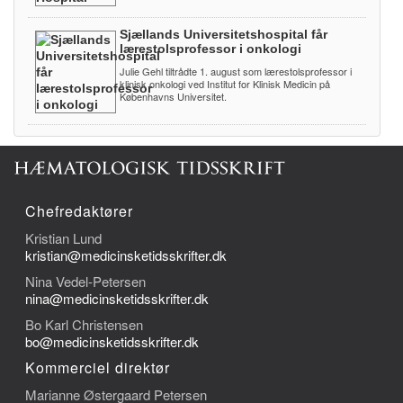
Sjællands Universitetshospital får
lærestolsprofessor i onkologi
Julie Gehl tiltrådte 1. august som lærestolsprofessor i
klinisk onkologi ved Institut for Klinisk Medicin på
Københavns Universitet.
Chefredaktører
Kristian Lund
kristian@medicinsketidsskrifter.dk
Nina Vedel-Petersen
nina@medicinsketidsskrifter.dk
Bo Karl Christensen
bo@medicinsketidsskrifter.dk
Kommerciel direktør
Marianne Østergaard Petersen