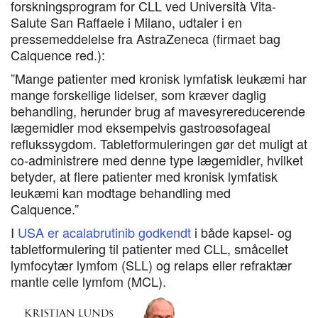
forskningsprogram for CLL ved Università Vita-
Salute San Raffaele i Milano, udtaler i en
pressemeddelelse fra AstraZeneca (firmaet bag
Calquence red.):
”Mange patienter med kronisk lymfatisk leukæmi har
mange forskellige lidelser, som kræver daglig
behandling, herunder brug af mavesyrereducerende
lægemidler mod eksempelvis gastroøsofageal
reflukssygdom. Tabletformuleringen gør det muligt at
co-administrere med denne type lægemidler, hvilket
betyder, at flere patienter med kronisk lymfatisk
leukæmi kan modtage behandling med
Calquence.”
I
USA er acalabrutinib godkendt
i både kapsel- og
tabletformulering til patienter med CLL, småcellet
lymfocytær lymfom (SLL) og relaps eller refraktær
mantle celle lymfom (MCL).