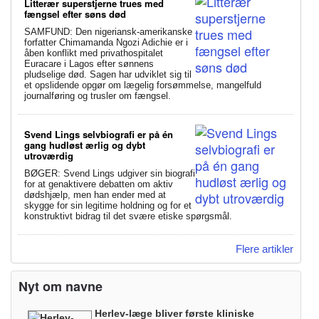
Litterær superstjerne trues med
fængsel efter søns død
SAMFUND: Den nigeriansk-amerikanske
forfatter Chimamanda Ngozi Adichie er i
åben konflikt med privathospitalet
Euracare i Lagos efter sønnens
pludselige død. Sagen har udviklet sig til
et opslidende opgør om lægelig forsømmelse, mangelfuld
journalføring og trusler om fængsel.
Svend Lings selvbiografi er på én
gang hudløst ærlig og dybt
utroværdig
BØGER: Svend Lings udgiver sin biografi
for at genaktivere debatten om aktiv
dødshjælp, men han ender med at
skygge for sin legitime holdning og for et
konstruktivt bidrag til det svære etiske spørgsmål.
Flere artikler
Nyt om navne
Herlev-læge bliver første kliniske