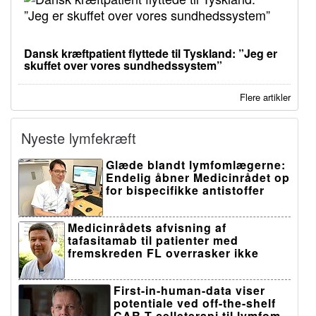
Dansk kræftpatient flyttede til Tyskland: ”Jeg er
skuffet over vores sundhedssystem”
Flere artikler
Nyeste lymfekræft
Glæde blandt lymfomlægerne:
Endelig åbner Medicinrådet op
for bispecifikke antistoffer
Medicinrådets afvisning af
tafasitamab til patienter med
fremskreden FL overrasker ikke
First-in-human-data viser
potentiale ved off-the-shelf
CAR-T-celleterapi til lymfom