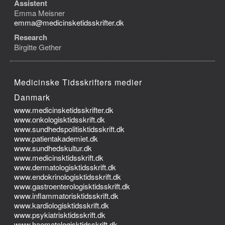
Assistent
Emma Meisner
emma@medicinsketidsskrifter.dk
Research
Birgitte Gether
Medicinske Tidsskrifters medier
Danmark
www.medicinsketidsskrifter.dk
www.onkologisktidsskrift.dk
www.sundhedspolitisktidsskrift.dk
www.patientakademiet.dk
www.sundhedskultur.dk
www.medicinsktidsskrift.dk
www.dermatologisktidsskrift.dk
www.endokrinologisktidsskrift.dk
www.gastroenterologisktidsskrift.dk
www.inflammatorisktidsskrift.dk
www.kardiologisktidsskrift.dk
www.psykiatrisktidsskrift.dk
www.haematologisktidsskrift.dk