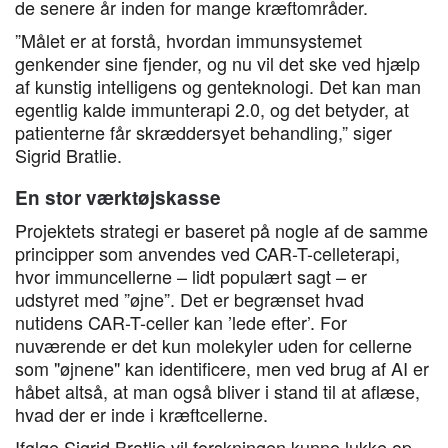
de senere år inden for mange kræftområder.
”Målet er at forstå, hvordan immunsystemet
genkender sine fjender, og nu vil det ske ved hjælp
af kunstig intelligens og genteknologi. Det kan man
egentlig kalde immunterapi 2.0, og det betyder, at
patienterne får skræddersyet behandling,” siger
Sigrid Bratlie.
En stor værktøjskasse
Projektets strategi er baseret på nogle af de samme
principper som anvendes ved CAR-T-celleterapi,
hvor immuncellerne – lidt populært sagt – er
udstyret med ”øjne”. Det er begrænset hvad
nutidens CAR-T-celler kan ’lede efter’. For
nuværende er det kun molekyler uden for cellerne
som "øjnene" kan identificere, men ved brug af AI er
håbet altså, at man også bliver i stand til at aflæse,
hvad der er inde i kræftcellerne.
Ifølge Sigrid Bratlie vil forskningen kunne lukke op