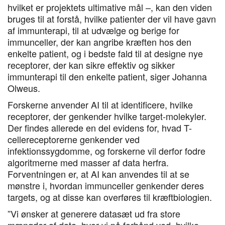
hvilket er projektets ultimative mål –, kan den viden
bruges til at forstå, hvilke patienter der vil have gavn
af immunterapi, til at udvælge og berige for
immunceller, der kan angribe kræften hos den
enkelte patient, og i bedste fald til at designe nye
receptorer, der kan sikre effektiv og sikker
immunterapi til den enkelte patient, siger Johanna
Olweus.
Forskerne anvender AI til at identificere, hvilke
receptorer, der genkender hvilke target-molekyler.
Der findes allerede en del evidens for, hvad T-
cellereceptorerne genkender ved
infektionssygdomme, og forskerne vil derfor fodre
algoritmerne med masser af data herfra.
Forventningen er, at AI kan anvendes til at se
mønstre i, hvordan immunceller genkender deres
targets, og at disse kan overføres til kræftbiologien.
”Vi ønsker at generere datasæt ud fra store
mængder af data, hvor vi på forhånd ved, hvilke