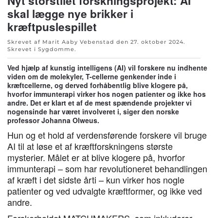
Nyt storstilet forskningsprojekt: AI
skal lægge nye brikker i
kræftpuslespillet
Skrevet af Marit Aaby Vebenstad den
27. oktober 2024
.
Skrevet i
Sygdomme
.
Ved hjælp af kunstig intelligens (AI) vil forskere nu indhente
viden om de molekyler, T-cellerne genkender inde i
kræftcellerne, og derved forhåbentlig blive klogere på,
hvorfor immunterapi virker hos nogen patienter og ikke hos
andre. Det er klart et af de mest spændende projekter vi
nogensinde har været involveret i, siger den norske
professor Johanna Olweus.
Hun og et hold af verdensførende forskere vil bruge
AI til at løse et af kræftforskningens største
mysterier. Målet er at blive klogere på, hvorfor
immunterapi – som har revolutioneret behandlingen
af ​​kræft i det sidste årti – kun virker hos nogle
patienter og ved udvalgte kræftformer, og ikke ved
andre.
Forskerholdet MATCHMAKERS, som inkluderer