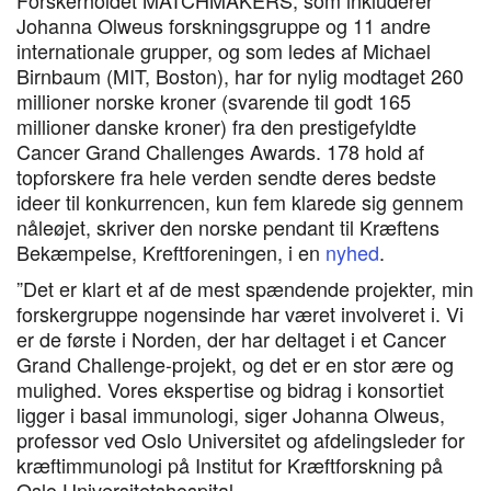
Johanna Olweus forskningsgruppe og 11 andre
internationale grupper, og som ledes af Michael
Birnbaum (MIT, Boston), har for nylig modtaget 260
millioner norske kroner (svarende til godt 165
millioner danske kroner) fra den prestigefyldte
Cancer Grand Challenges Awards. 178 hold af
topforskere fra hele verden sendte deres bedste
ideer til konkurrencen, kun fem klarede sig gennem
nåleøjet, skriver den norske pendant til Kræftens
Bekæmpelse, Kreftforeningen, i en
nyhed
.
”Det er klart et af de mest spændende projekter, min
forskergruppe nogensinde har været involveret i. Vi
er de første i Norden, der har deltaget i et Cancer
Grand Challenge-projekt, og det er en stor ære og
mulighed. Vores ekspertise og bidrag i konsortiet
ligger i basal immunologi, siger Johanna Olweus,
professor ved Oslo Universitet og afdelingsleder for
kræftimmunologi på Institut for Kræftforskning på
Oslo Universitetshospital.