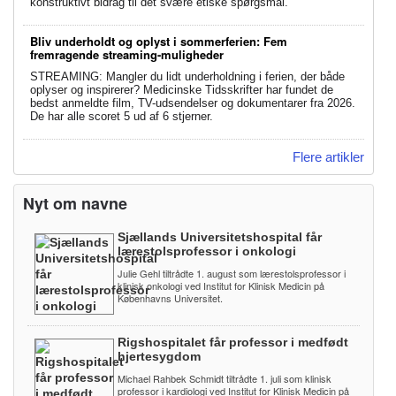
konstruktivt bidrag til det svære etiske spørgsmål.
Bliv underholdt og oplyst i sommerferien: Fem
fremragende streaming-muligheder
STREAMING: Mangler du lidt underholdning i ferien, der både
oplyser og inspirerer? Medicinske Tidsskrifter har fundet de
bedst anmeldte film, TV-udsendelser og dokumentarer fra 2026.
De har alle scoret 5 ud af 6 stjerner.
Flere artikler
Nyt om navne
Sjællands Universitetshospital får
lærestolsprofessor i onkologi
Julie Gehl tiltrådte 1. august som lærestolsprofessor i
klinisk onkologi ved Institut for Klinisk Medicin på
Københavns Universitet.
Rigshospitalet får professor i medfødt
hjertesygdom
Michael Rahbek Schmidt tiltrådte 1. juli som klinisk
professor i kardiologi ved Institut for Klinisk Medicin på