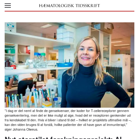
Skip to main content
”I dag er det nemt at finde de gensekvenser, der koder for T-cellereceptorer gennem
gensekventering, men det er ikke muligt at sige, hvad det er receptoren genkender ud
fra kendskabet til den. Hvis vi bliver i stand til det – hvilket er projektets ultimative mål –,
kan den viden bruges til at forstå, hvilke patienter der vil have gavn af immunterapi,"
siger Johanna Olweus.