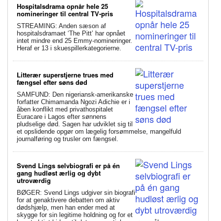
Hospitalsdrama opnår hele 25
nomineringer til central TV-pris
STREAMING: Anden sæson af
hospitalsdramaet ‘The Pitt’ har opnået
intet mindre end 25 Emmy-nomineringer.
Heraf er 13 i skuespillerkategorierne.
Litterær superstjerne trues med
fængsel efter søns død
SAMFUND: Den nigeriansk-amerikanske
forfatter Chimamanda Ngozi Adichie er i
åben konflikt med privathospitalet
Euracare i Lagos efter sønnens
pludselige død. Sagen har udviklet sig til
et opslidende opgør om lægelig forsømmelse, mangelfuld
journalføring og trusler om fængsel.
Svend Lings selvbiografi er på én
gang hudløst ærlig og dybt
utroværdig
BØGER: Svend Lings udgiver sin biografi
for at genaktivere debatten om aktiv
dødshjælp, men han ender med at
skygge for sin legitime holdning og for et