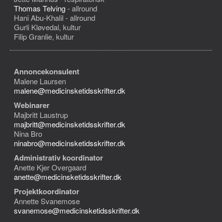
Thomas Telving
- allround
Hani Abu-Khalil - allround
Gurli Kløvedal, kultur
Filip Granlie, kultur
Annoncekonsulent
Malene Laursen
malene@medicinsketidsskrifter.dk
Webinarer
Majbritt Laustrup
majbritt@medicinsketidsskrifter.dk
Nina Bro
ninabro@medicinsketidsskrifter.dk
Administrativ koordinator
Anette Kjer Overgaard
anette@medicinsketidsskrifter.dk
Projektkoordinator
Annette Svanemose
svanemose@medicinsketidsskrifter.dk