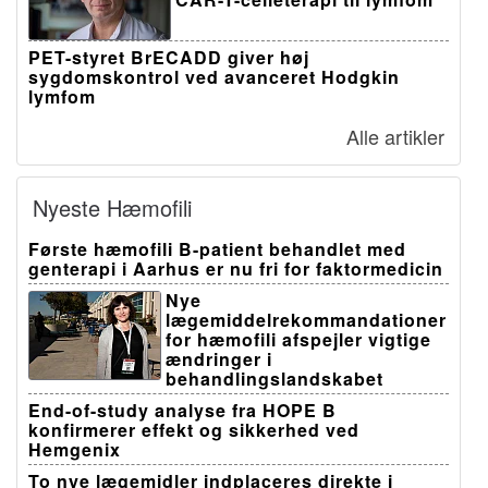
PET-styret BrECADD giver høj
sygdomskontrol ved avanceret Hodgkin
lymfom
Alle artikler
Nyeste Hæmofili
Første hæmofili B-patient behandlet med
genterapi i Aarhus er nu fri for faktormedicin
Nye
lægemiddelrekommandationer
for hæmofili afspejler vigtige
ændringer i
behandlingslandskabet
End-of-study analyse fra HOPE B
konfirmerer effekt og sikkerhed ved
Hemgenix
To nye lægemidler indplaceres direkte i