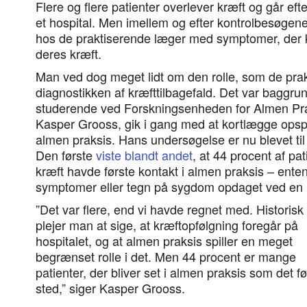
Flere og flere patienter overlever kræft og går eft
et hospital. Men imellem og efter kontrolbesøgen
hos de praktiserende læger med symptomer, der k
deres kræft.
Man ved dog meget lidt om den rolle, som de prakt
diagnostikken af kræfttilbagefald. Det var baggrun
studerende ved Forskningsenheden for Almen Prak
Kasper Grooss, gik i gang med at kortlægge opspor
almen praksis. Hans undersøgelse er nu blevet til 
Den første
viste blandt andet
, at 44 procent af pa
kræft havde første kontakt i almen praksis – en
symptomer eller tegn på sygdom opdaget ved en 
”Det var flere, end vi havde regnet med. Historisk
plejer man at sige, at kræftopfølgning foregår på
hospitalet, og at almen praksis spiller en meget
begrænset rolle i det. Men 44 procent er mange
patienter, der bliver set i almen praksis som det fø
sted,” siger Kasper Grooss.