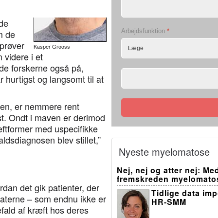
 de
Arbejdsfunktion
*
m de
dprøver
Kasper Grooss
videre i et
ede forskerne også på,
hurtigst og langsomt til at
den, er nemmere rent
ist. Ondt i maven er derimod
æftformer med uspecifikke
aldsdiagnosen blev stillet,”
Nyeste myelomatose
Nej, nej og atter nej: M
fremskreden myelomato
dan det gik patienter, der
Tidlige data im
ultaterne – som endnu ikke er
HR-SMM
efald af kræft hos deres