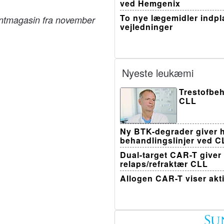
ved Hemgenix
To nye lægemidler indpla
rintmagasin fra november
vejledninger
Nyeste leukæmi
Trestofbeh
CLL
Ny BTK-degrader giver h
behandlingslinjer ved C
Dual-target CAR-T giver
relaps/refraktær CLL
Allogen CAR-T viser akt