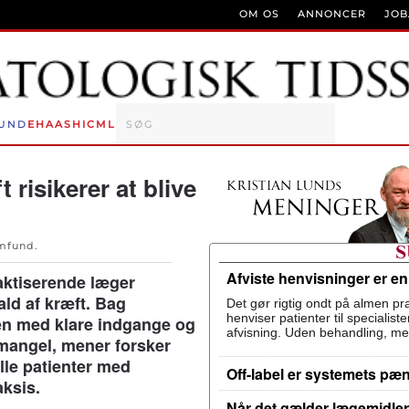
OM OS
ANNONCER
JO
UND
EHA
ASH
ICML
 risikerer at blive
mfund
.
Afviste henvisninger er e
raktiserende læger
ald af kræft. Bag
Det gør rigtig ondt på almen pra
henviser patienter til specialis
sen med klare indgange og
afvisning. Uden behandling, me
n mangel, mener forsker
lle patienter med
Off-label er systemets pæ
aksis.
Når det gælder lægemidler,