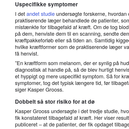
Uspecifikke symptomer
I det
andet studie
undersøgte forskerne, hvordan
praktiserende læger behandlede de patienter, so
mistænkte for tilbagefald af kræft. Om de tog blo
på dem, henviste dem til en scanning, sendte dem 
kræftpakkeforløb eller så tiden an. Samtidig kigg
hvilke kræftformer som de praktiserende læger var 
få henvist.
”En kræftform som melanom, der er synlig på hu
diagnostisk at handle på, så de blev hurtigt henv
et hyppigt og mere uspecifikt symptom. Så for kr
symptomer, tog det typisk længere tid, før tilbagef
siger Kasper Grooss.
Dobbelt så stor risiko for at dø
Kasper Grooss undersøgte i det tredje studie, hvor
fik konstateret tilbagefald af kræft. Her viser res
publiceret – at de patienter, der fik opdaget tilbag