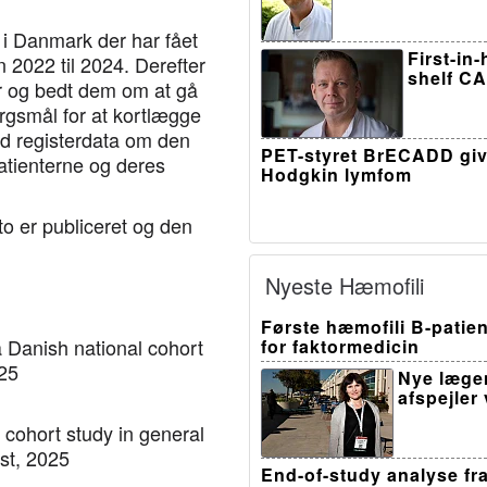
 i Danmark der har fået
First-in
n 2022 til 2024. Derefter
shelf CA
er og bedt dem om at gå
rgsmål for at kortlægge
med registerdata om den
PET-styret BrECADD giv
patienterne og deres
Hodgkin lymfom
 to er publiceret og den
Nyeste Hæmofili
Første hæmofili B-patien
a Danish national cohort
for faktormedicin
025
Nye læge
afspejler
 cohort study in general
ust, 2025
End-of-study analyse fr