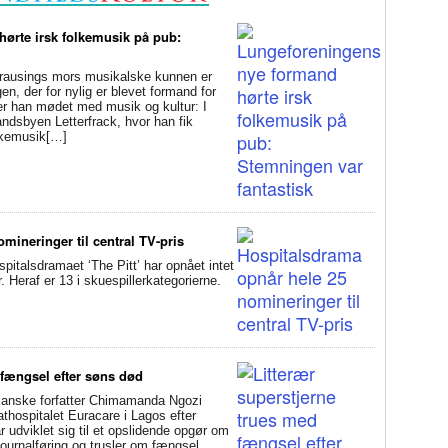
ørte irsk folkemusik på pub:
usings mors musikalske kunnen er
en, der for nylig er blevet formand for
er han mødet med musik og kultur: I
andsbyen Letterfrack, hvor han fik
olkemusik[…]
mineringer til central TV-pris
alsdramaet ‘The Pitt’ har opnået intet
Heraf er 13 i skuespillerkategorierne.
 fængsel efter søns død
anske forfatter Chimamanda Ngozi
athospitalet Euracare i Lagos efter
udviklet sig til et opslidende opgør om
ournalføring og trusler om fængsel.