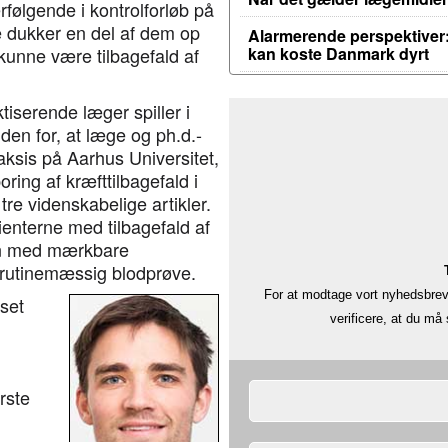
erfølgende i kontrolforløb på
e dukker en del af dem op
Alarmerende perspektiver:
unne være tilbagefald af
kan koste Danmark dyrt
iserende læger spiller i
den for, at læge og ph.d.-
sis på Aarhus Universitet,
ing af kræfttilbagefald i
tre videnskabelige artikler.
tienterne med tilbagefald af
ten med mærkbare
rutinemæssig blodprøve.
For at modtage vort nyhedsbrev 
 set
verificere, at du m
rste