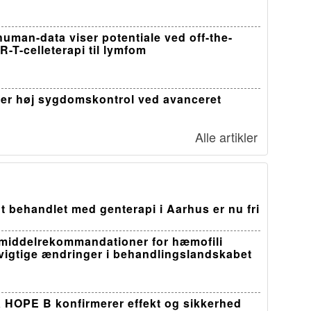
-human-data viser potentiale ved off-the-
R-T-celleterapi til lymfom
er høj sygdomskontrol ved avanceret
Alle artikler
t behandlet med genterapi i Aarhus er nu fri
middelrekommandationer for hæmofili
 vigtige ændringer i behandlingslandskabet
a HOPE B konfirmerer effekt og sikkerhed