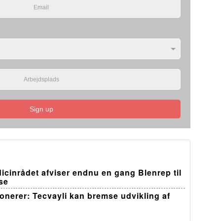
Sign up
edicinrådet afviser endnu en gang Blenrep til
se
ponerer: Tecvayli kan bremse udvikling af