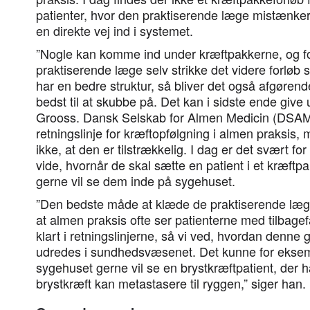
patienter, hvor den praktiserende læge mistænker 
en direkte vej ind i systemet.
”Nogle kan komme ind under kræftpakkerne, og fo
praktiserende læge selv strikke det videre forlø
har en bedre struktur, så bliver det også afgørende
bedst til at skubbe på. Det kan i sidste ende give 
Grooss. Dansk Selskab for Almen Medicin (DSAM
retningslinje for kræftopfølgning i almen praksi
ikke, at den er tilstrækkelig. I dag er det svært fo
vide, hvornår de skal sætte en patient i et kræftp
gerne vil se dem inde på sygehuset.
”Den bedste måde at klæde de praktiserende læg
at almen praksis ofte ser patienterne med tilbagef
klart i retningslinjerne, så vi ved, hvordan denne 
udredes i sundhedsvæsenet. Det kunne for ekse
sygehuset gerne vil se en brystkræftpatient, der ha
brystkræft kan metastasere til ryggen,” siger han.