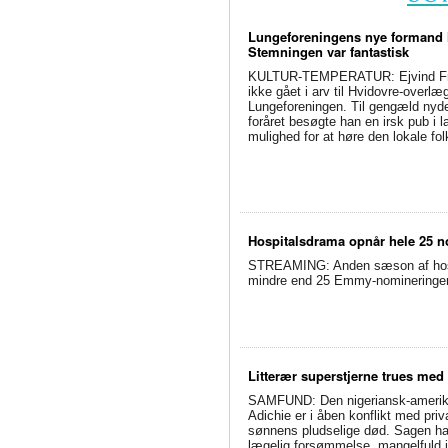
Lungeforeningens nye formand h
Stemningen var fantastisk
KULTUR-TEMPERATUR: Ejvind Fra
ikke gået i arv til Hvidovre-overlæg
Lungeforeningen. Til gengæld nyd
foråret besøgte han en irsk pub i l
mulighed for at høre den lokale f
Hospitalsdrama opnår hele 25 no
STREAMING: Anden sæson af hospit
mindre end 25 Emmy-nomineringer. 
Litterær superstjerne trues med
SAMFUND: Den nigeriansk-amerik
Adichie er i åben konflikt med priv
sønnens pludselige død. Sagen har 
lægelig forsømmelse, mangelfuld j