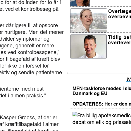
 for at dø inden for to år i
aget ved et kontrolbesøg på
Overlæge
overbevi
 dårligere til at opspore
 dør hurtigere. Men det mener
Tidlig b
 udvikler symptomer og
overleve
øgene, generelt er mere
ges ved kontrolbesøgene,”
r tilbagefald af kræft blev
er ikke en forskel for
ktiv og sendte patienterne
atienterne med mest
MFN-taskforce mødes i slu
Danmark og EU
et i almen praksis.”
OPDATERES: Her er den ny
Kasper Grooss, at der er
af kræfttilbagefald i almen
or tilbagefald af kræft, og