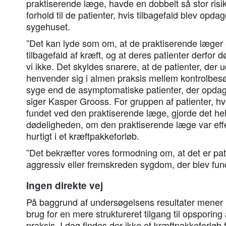
praktiserende læge, havde en dobbelt så stor risiko
forhold til de patienter, hvis tilbagefald blev opd
sygehuset.
”Det kan lyde som om, at de praktiserende læger er
tilbagefald af kræft, og at deres patienter derfor
vi ikke. Det skyldes snarere, at de patienter, der
henvender sig i almen praksis mellem kontrolbes
syge end de asymptomatiske patienter, der opda
siger Kasper Grooss. For gruppen af patienter, hvo
fundet ved den praktiserende læge, gjorde det hell
dødeligheden, om den praktiserende læge var effe
hurtigt i et kræftpakkeforløb.
”Det bekræfter vores formodning om, at det er p
aggressiv eller fremskreden sygdom, der blev fund
Ingen direkte vej
På baggrund af undersøgelsens resultater mener 
brug for en mere struktureret tilgang til opsporing 
praksis. I dag findes der ikke et kræftpakkeforløb f