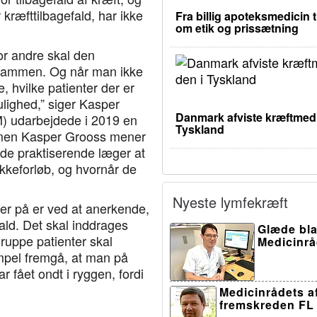
kræfttilbagefald, har ikke
Fra billig apoteksmedicin t
om etik og prissætning
r andre skal den
b sammen. Og når man ikke
, hvilke patienter der er
ulighed,” siger Kasper
Danmark afviste kræftmedic
) udarbejdede i 2019 en
Tyskland
s, men Kasper Grooss mener
r de praktiserende læger at
akkeforløb, og hvornår de
Nyeste lymfekræft
er på er ved at anerkende,
ald. Det skal inddrages
Glæde bla
gruppe patienter skal
Medicinråd
mpel fremgå, at man på
r fået ondt i ryggen, fordi
Medicinrådets af
fremskreden FL 