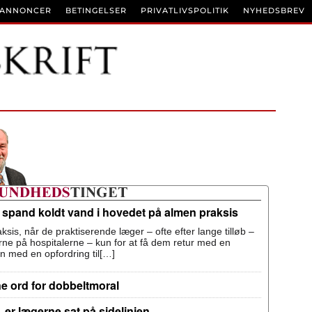
BANNONCER
BETINGELSER
PRIVATLIVSPOLITIK
NYHEDSBREV
n spand koldt vand i hovedet på almen praksis
ksis, når de praktiserende læger – ofte efter lange tilløb –
terne på hospitalerne – kun for at få dem retur med en
n med en opfordring til[…]
ne ord for dobbeltmoral
 er lægerne sat på sidelinjen