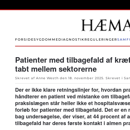
Skip to main content
FORSIDE
SYGDOMME
DIAGNOSTIK
REGULERINGER
SAMF
Patienter med tilbagefald af kræft
tabt mellem sektorerne
Skrevet af Anne Westh den
18. november 2025
. Skrevet i
Sa
Der er ikke klare retningslinjer for, hvordan p
håndterer en patient ved mistanke om tilbagef
praksislægen står heller ikke et hospitalsvæ
forløb for patienter med tilbagefald. Det er e
bag undersøgelse, der viser, at 44 procent af a
tilbagefald har deres første kontakt i almen pr