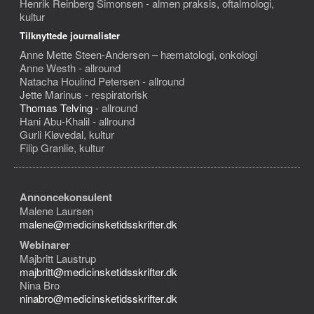
Henrik Reinberg Simonsen - almen praksis, oftalmologi,
kultur
Tilknyttede journalister
Anne Mette Steen-Andersen – hæmatologi, onkologi
Anne Westh - allround
Natacha Houlind Petersen - allround
Jette Marinus - respiratorisk
Thomas Telving
- allround
Hani Abu-Khalil - allround
Gurli Kløvedal, kultur
Filip Granlie, kultur
Annoncekonsulent
Malene Laursen
malene@medicinsketidsskrifter.dk
Webinarer
Majbritt Laustrup
majbritt@medicinsketidsskrifter.dk
Nina Bro
ninabro@medicinsketidsskrifter.dk