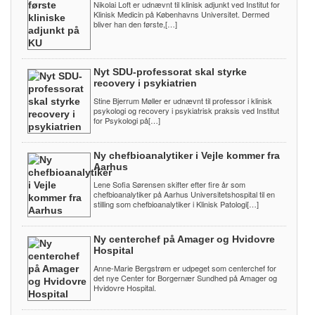
Nikolai Loft er udnævnt til klinisk adjunkt ved Institut for
Klinisk Medicin på Københavns Universitet. Dermed
bliver han den første,[…]
Nyt SDU-professorat skal styrke
recovery i psykiatrien
Stine Bjerrum Møller er udnævnt til professor i klinisk
psykologi og recovery i psykiatrisk praksis ved Institut
for Psykologi på[…]
Ny chefbioanalytiker i Vejle kommer fra
Aarhus
Lene Sofia Sørensen skifter efter fire år som
chefbioanalytiker på Aarhus Universitetshospital til en
stilling som chefbioanalytiker i Klinisk Patologi[…]
Ny centerchef på Amager og Hvidovre
Hospital
Anne-Marie Bergstrøm er udpeget som centerchef for
det nye Center for Borgernær Sundhed på Amager og
Hvidovre Hospital.