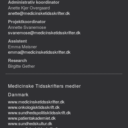
Administrativ koordinator
Anette Kjer Overgaard
anette@medicinsketidsskrifter.dk
Projektkoordinator
Annette Svanemose
svanemose@medicinsketidsskrifter.dk
Assistent
Emma Meisner
emma@medicinsketidsskrifter.dk
Research
Birgitte Gether
Medicinske Tidsskrifters medier
Danmark
www.medicinsketidsskrifter.dk
www.onkologisktidsskrift.dk
www.sundhedspolitisktidsskrift.dk
www.patientakademiet.dk
www.sundhedskultur.dk