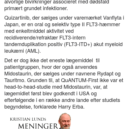
alvorlige bivirkninger associeret med dødsfald
primært grundet infektioner.
Quizartinib, der sælges under varemærket Vanflyta i
Japan, er en oral og selektiv type II FLT3-hæmmer
med enkeltmiddel aktivitet ved
recidiverende/refraktær FLT3-intern
tandemduplikation positiv (FLT3-ITD+) akut myeloid
leukæmi (AML).
Det er dog ikke det eneste lægemiddel til
patientgruppen, hvor der også anvendes
Midostaurin, der sælges under navnene Rydapt og
Tauritmo. Grunden til, at QuANTUM-First ikke var et
head-to-head-studie med Midostaurin, var, at
lægemidlet først blev godkendt i USA og
efterfølgende i en række andre lande efter studiets
begyndelse, forklarede Harry Erba.