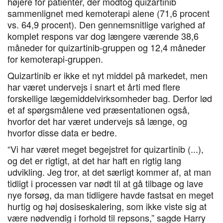
højere for patienter, der modtog quizartinib
sammenlignet med kemoterapi alene (71,6 procent
vs. 64,9 procent). Den gennemsnitlige varighed af
komplet respons var dog længere værende 38,6
måneder for quizartinib-gruppen og 12,4 måneder
for kemoterapi-gruppen.
Quizartinib er ikke et nyt middel på markedet, men
har været undervejs i snart et årti med flere
forskellige lægemiddelvirksomheder bag. Derfor lød
et af spørgsmålene ved præsentationen også,
hvorfor det har været undervejs så længe, og
hvorfor disse data er bedre.
“Vi har været meget begejstret for quizartinib (...),
og det er rigtigt, at det har haft en rigtig lang
udvikling. Jeg tror, at det særligt kommer af, at man
tidligt i processen var nødt til at gå tilbage og lave
nye forsøg, da man tidligere havde fastsat en meget
hurtig og høj dosiseskalering, som ikke viste sig at
være nødvendig i forhold til repsons,” sagde Harry