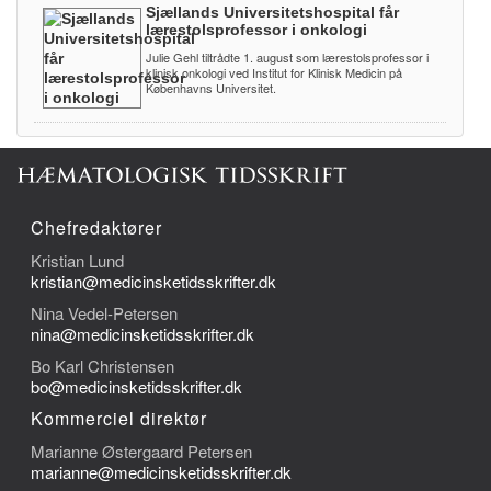
Sjællands Universitetshospital får
lærestolsprofessor i onkologi
Julie Gehl tiltrådte 1. august som lærestolsprofessor i
klinisk onkologi ved Institut for Klinisk Medicin på
Københavns Universitet.
Chefredaktører
Kristian Lund
kristian@medicinsketidsskrifter.dk
Nina Vedel-Petersen
nina@medicinsketidsskrifter.dk
Bo Karl Christensen
bo@medicinsketidsskrifter.dk
Kommerciel direktør
Marianne Østergaard Petersen
marianne@medicinsketidsskrifter.dk