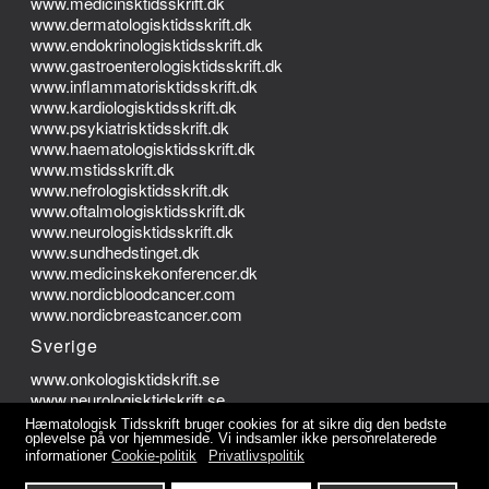
www.medicinsktidsskrift.dk
www.dermatologisktidsskrift.dk
www.endokrinologisktidsskrift.dk
www.gastroenterologisktidsskrift.dk
www.inflammatorisktidsskrift.dk
www.kardiologisktidsskrift.dk
www.psykiatrisktidsskrift.dk
www.haematologisktidsskrift.dk
www.mstidsskrift.dk
www.nefrologisktidsskrift.dk
www.oftalmologisktidsskrift.dk
www.neurologisktidsskrift.dk
www.sundhedstinget.dk
www.medicinskekonferencer.dk
www.nordicbloodcancer.com
www.nordicbreastcancer.com
Sverige
www.onkologisktidskrift.se
www.neurologisktidskrift.se
Hæmatologisk Tidsskrift bruger cookies for at sikre dig den bedste
Norge
oplevelse på vor hjemmeside. Vi indsamler ikke personrelaterede
informationer
Cookie-politik
Privatlivspolitik
www.onkologisktidsskrift.no
www.nevrologisktidsskrift.no