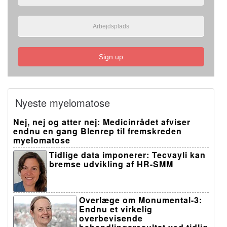
Sign up
Nyeste myelomatose
Nej, nej og atter nej: Medicinrådet afviser
endnu en gang Blenrep til fremskreden
myelomatose
Tidlige data imponerer: Tecvayli kan
bremse udvikling af HR-SMM
Overlæge om Monumental-3:
Endnu et virkelig
overbevisende