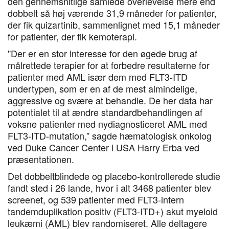
den gennemsnitlige samlede overlevelse mere end
dobbelt så høj værende 31,9 måneder for patienter,
der fik quizartinib, sammenlignet med 15,1 måneder
for patienter, der fik kemoterapi.
"Der er en stor interesse for den øgede brug af
målrettede terapier for at forbedre resultaterne for
patienter med AML især dem med FLT3-ITD
undertypen, som er en af de mest almindelige,
aggressive og svære at behandle. De her data har
potentialet til at ændre standardbehandlingen af
voksne patienter med nydiagnosticeret AML med
FLT3-ITD-mutation,” sagde hæmatologisk onkolog
ved Duke Cancer Center i USA Harry Erba ved
præsentationen.
Det dobbeltblindede og placebo-kontrollerede studie
fandt sted i 26 lande, hvor i alt 3468 patienter blev
screenet, og 539 patienter med FLT3-intern
tandemduplikation positiv (FLT3-ITD+) akut myeloid
leukæmi (AML) blev randomiseret. Alle deltagere