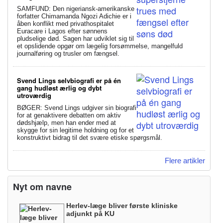
SAMFUND: Den nigeriansk-amerikanske
forfatter Chimamanda Ngozi Adichie er i
åben konflikt med privathospitalet
Euracare i Lagos efter sønnens
pludselige død. Sagen har udviklet sig til
et opslidende opgør om lægelig forsømmelse, mangelfuld
journalføring og trusler om fængsel.
Svend Lings selvbiografi er på én
gang hudløst ærlig og dybt
utroværdig
BØGER: Svend Lings udgiver sin biografi
for at genaktivere debatten om aktiv
dødshjælp, men han ender med at
skygge for sin legitime holdning og for et
konstruktivt bidrag til det svære etiske spørgsmål.
Flere artikler
Nyt om navne
Herlev-læge bliver første kliniske
adjunkt på KU