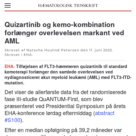
Skip to main content
Quizartinib og kemo-kombination
forlænger overlevelsen markant ved
AML
Skrevet af Natacha Houlind Petersen den
11. juni 2022
.
Skrevet i
EHA
.
EHA:
Tilføjelsen af FLT3-hæmmeren quizartinib til standard
kemoterapi forlænger den samlede overlevelsen ved
nydiagnosticeret akut myeloid leukæmi (AML) med FLT3-ITD-
mutation.
Det viser de allerførste data fra det randomiserede
fase III-studie QuANTUM-First, som blev
præsenteret ved Presidential Symposium på årets
EHA-konference lørdag eftermiddag (
abstract
#S100
).
Efter en median opfølgning på 39,2 måneder var