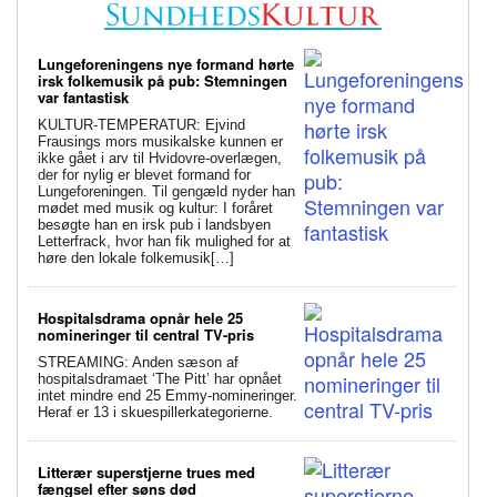
Lungeforeningens nye formand hørte
irsk folkemusik på pub: Stemningen
var fantastisk
KULTUR-TEMPERATUR: Ejvind
Frausings mors musikalske kunnen er
ikke gået i arv til Hvidovre-overlægen,
der for nylig er blevet formand for
Lungeforeningen. Til gengæld nyder han
mødet med musik og kultur: I foråret
besøgte han en irsk pub i landsbyen
Letterfrack, hvor han fik mulighed for at
høre den lokale folkemusik[…]
Hospitalsdrama opnår hele 25
nomineringer til central TV-pris
STREAMING: Anden sæson af
hospitalsdramaet ‘The Pitt’ har opnået
intet mindre end 25 Emmy-nomineringer.
Heraf er 13 i skuespillerkategorierne.
Litterær superstjerne trues med
fængsel efter søns død